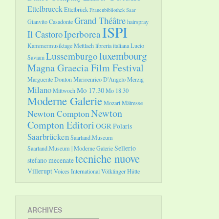
Ettelbrueck
Ettelbrück
Frauenbibliothek Saar
Grand Théâtre
Gianvito Casadonte
hairspray
ISPI
Il Castoro
Iperborea
Kammermusiktage Mettlach
libreria italiana
Lucio
luxembourg
Lussemburgo
Saviani
Magna Graecia Film Festival
Marguerite Donlon
Marioenrico D'Angelo
Merzig
Milano
Mo 17.30
Mittwoch
Mo 18.30
Moderne Galerie
Mozart
Mätresse
Newton
Newton Compton
Compton Editori
OGR
Polaris
Saarbrücken
Saarland.Museum
Sellerio
Saarland.Museum | Moderne Galerie
tecniche nuove
stefano mecenate
Villerupt
Voices International
Völklinger Hütte
ARCHIVES