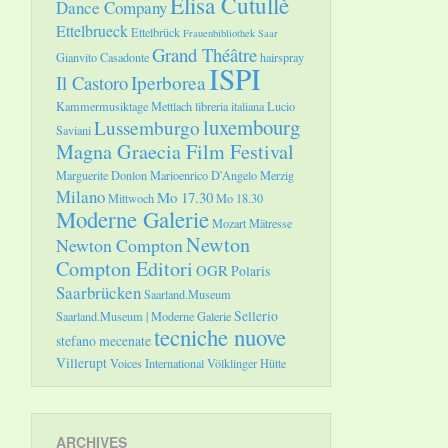
Elisa Cutullè
Dance Company
Ettelbrueck
Ettelbrück
Frauenbibliothek Saar
Grand Théâtre
Gianvito Casadonte
hairspray
ISPI
Il Castoro
Iperborea
Kammermusiktage Mettlach
libreria italiana
Lucio
luxembourg
Lussemburgo
Saviani
Magna Graecia Film Festival
Marguerite Donlon
Marioenrico D'Angelo
Merzig
Milano
Mo 17.30
Mittwoch
Mo 18.30
Moderne Galerie
Mozart
Mätresse
Newton
Newton Compton
Compton Editori
OGR
Polaris
Saarbrücken
Saarland.Museum
Sellerio
Saarland.Museum | Moderne Galerie
tecniche nuove
stefano mecenate
Villerupt
Voices International
Völklinger Hütte
ARCHIVES