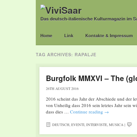
Das deutsch-italienische Kulturmagazin im S
Main menu
Skip
Home
Link
Kontakte & Impressum
to
content
TAG ARCHIVES:
RAPALJE
Burgfolk MMXVI – The (glo
26TH AUGUST 2016
2016 scheint das Jahr der Abschiede und der le
von Unheilig dass 2016 sein letztes Jahr sein 
dass dies …
Continue reading
→
DEUTSCH
,
EVENTI
,
INTERVISTE
,
MUSICA
|