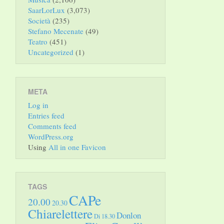
SaarLorLux
(3,073)
Società
(235)
Stefano Mecenate
(49)
Teatro
(451)
Uncategorized
(1)
META
Log in
Entries feed
Comments feed
WordPress.org
Using
All in one Favicon
TAGS
CAPe
20.00
20.30
Chiarelettere
Donlon
Di 18.30