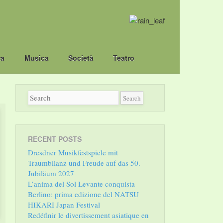
ra
Musica
Società
Teatro
RECENT POSTS
Dresdner Musikfestspiele mit
Traumbilanz und Freude auf das 50.
Jubiläum 2027
L’anima del Sol Levante conquista
Berlino: prima edizione del NATSU
HIKARI Japan Festival
Redéfinir le divertissement asiatique en