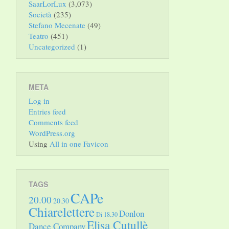
SaarLorLux
(3,073)
Società
(235)
Stefano Mecenate
(49)
Teatro
(451)
Uncategorized
(1)
META
Log in
Entries feed
Comments feed
WordPress.org
Using
All in one Favicon
TAGS
CAPe
20.00
20.30
Chiarelettere
Donlon
Di 18.30
Elisa Cutullè
Dance Company