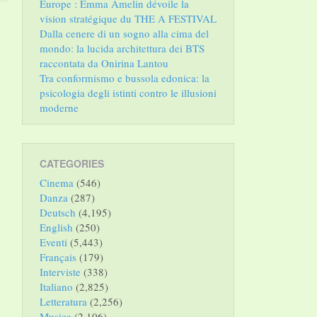
Europe : Emma Amelin dévoile la
vision stratégique du THE A FESTIVAL
Dalla cenere di un sogno alla cima del
mondo: la lucida architettura dei BTS
raccontata da Onirina Lantou
Tra conformismo e bussola edonica: la
psicologia degli istinti contro le illusioni
moderne
CATEGORIES
Cinema
(546)
Danza
(287)
Deutsch
(4,195)
English
(250)
Eventi
(5,443)
Français
(179)
Interviste
(338)
Italiano
(2,825)
Letteratura
(2,256)
Musica
(2,106)