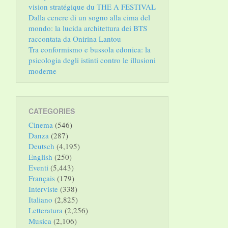
vision stratégique du THE A FESTIVAL
Dalla cenere di un sogno alla cima del
mondo: la lucida architettura dei BTS
raccontata da Onirina Lantou
Tra conformismo e bussola edonica: la
psicologia degli istinti contro le illusioni
moderne
CATEGORIES
Cinema
(546)
Danza
(287)
Deutsch
(4,195)
English
(250)
Eventi
(5,443)
Français
(179)
Interviste
(338)
Italiano
(2,825)
Letteratura
(2,256)
Musica
(2,106)