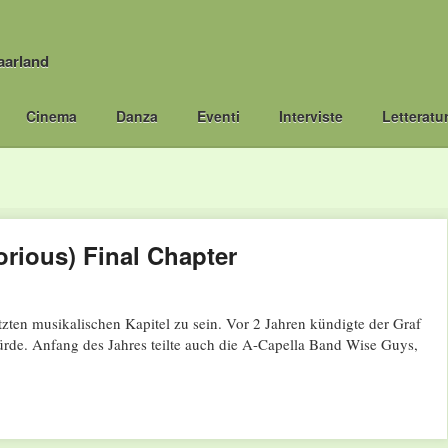
aarland
Cinema
Danza
Eventi
Interviste
Letteratu
rious) Final Chapter
tzten musikalischen Kapitel zu sein. Vor 2 Jahren kündigte der Graf
würde. Anfang des Jahres teilte auch die A-Capella Band Wise Guys,