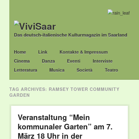
Das deutsch-italienische Kulturmagazin im Saarland
Main menu
Skip
Home
Link
Kontakte & Impressum
to
Cinema
Danza
Eventi
Interviste
content
Letteratura
Musica
Società
Teatro
TAG ARCHIVES:
RAMSEY TOWER COMMUNITY
GARDEN
Veranstaltung “Mein
kommunaler Garten” am 7.
März 18 Uhr in der