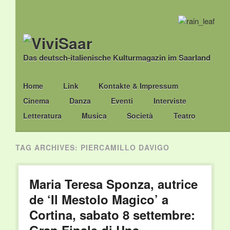
Das deutsch-italienische Kulturmagazin im Saarland
Main menu
Skip
Home
Link
Kontakte & Impressum
to
Cinema
Danza
Eventi
Interviste
content
Letteratura
Musica
Società
Teatro
TAG ARCHIVES:
PIERCAMILLO DAVIGO
Maria Teresa Sponza, autrice
de ‘Il Mestolo Magico’ a
Cortina, sabato 8 settembre: