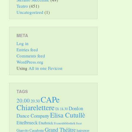
Teatro
(451)
Uncategorized
(1)
META
Log in
Entries feed
Comments feed
WordPress.org
Using
All in one Favicon
TAGS
CAPe
20.00
20.30
Chiarelettere
Donlon
Di 18.30
Elisa Cutullè
Dance Company
Ettelbrueck
Ettelbrück
Frauenbibliothek Saar
Grand Théâtre
Gianvito Casadonte
hairspray