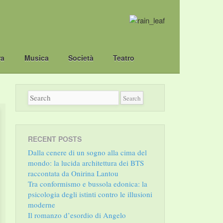
ra
Musica
Società
Teatro
RECENT POSTS
Dalla cenere di un sogno alla cima del
mondo: la lucida architettura dei BTS
raccontata da Onirina Lantou
Tra conformismo e bussola edonica: la
psicologia degli istinti contro le illusioni
moderne
Il romanzo d’esordio di Angelo