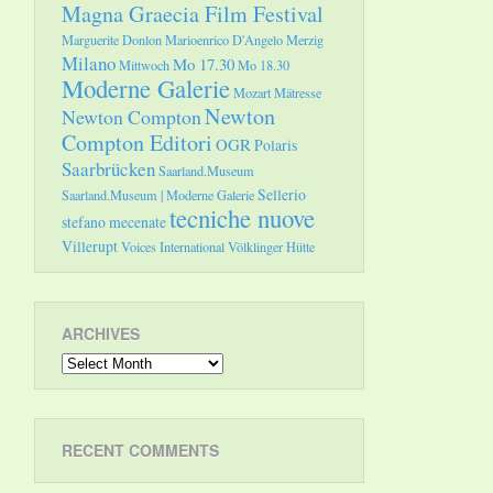
Magna Graecia Film Festival
Marguerite Donlon
Marioenrico D'Angelo
Merzig
Milano
Mo 17.30
Mittwoch
Mo 18.30
Moderne Galerie
Mozart
Mätresse
Newton
Newton Compton
Compton Editori
OGR
Polaris
Saarbrücken
Saarland.Museum
Sellerio
Saarland.Museum | Moderne Galerie
tecniche nuove
stefano mecenate
Villerupt
Voices International
Völklinger Hütte
ARCHIVES
Archives
RECENT COMMENTS