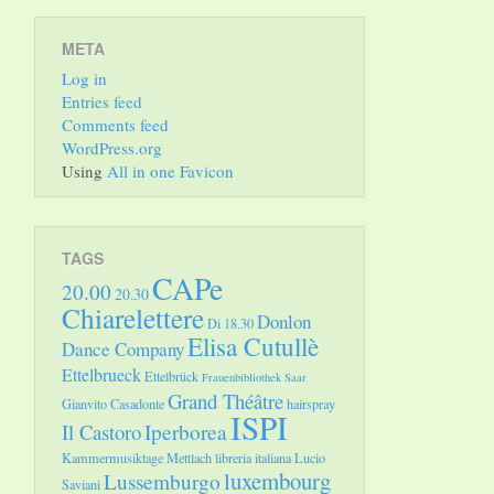
META
Log in
Entries feed
Comments feed
WordPress.org
Using
All in one Favicon
TAGS
CAPe
20.00
20.30
Chiarelettere
Donlon
Di 18.30
Elisa Cutullè
Dance Company
Ettelbrueck
Ettelbrück
Frauenbibliothek Saar
Grand Théâtre
Gianvito Casadonte
hairspray
ISPI
Il Castoro
Iperborea
Kammermusiktage Mettlach
libreria italiana
Lucio
luxembourg
Lussemburgo
Saviani