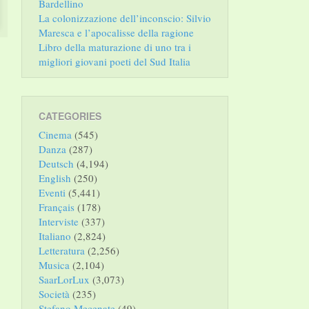
Bardellino
La colonizzazione dell’inconscio: Silvio
Maresca e l’apocalisse della ragione
Libro della maturazione di uno tra i
migliori giovani poeti del Sud Italia
CATEGORIES
Cinema
(545)
Danza
(287)
Deutsch
(4,194)
English
(250)
Eventi
(5,441)
Français
(178)
Interviste
(337)
Italiano
(2,824)
Letteratura
(2,256)
Musica
(2,104)
SaarLorLux
(3,073)
Società
(235)
Stefano Mecenate
(49)