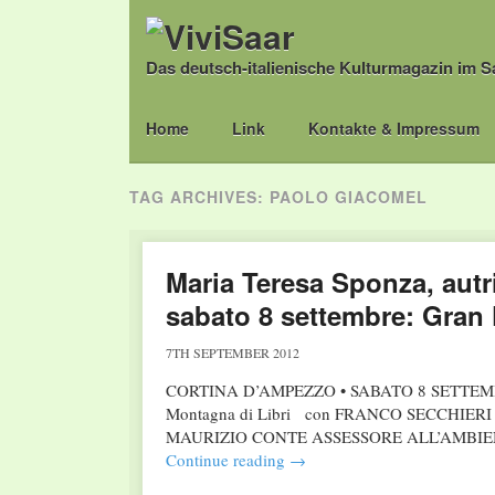
Das deutsch-italienische Kulturmagazin im S
Main menu
Skip
Home
Link
Kontakte & Impressum
to
content
TAG ARCHIVES:
PAOLO GIACOMEL
Maria Teresa Sponza, autri
sabato 8 settembre: Gran 
7TH SEPTEMBER 2012
CORTINA D’AMPEZZO • SABATO 8 SETTEMBRE
Montagna di Libri con FRANCO SECCHI
MAURIZIO CONTE ASSESSORE ALL’AMBIEN
Continue reading
→