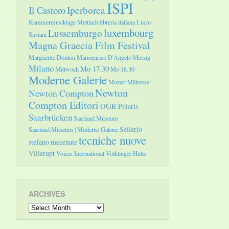
ISPI
Il Castoro
Iperborea
Kammermusiktage Mettlach
libreria italiana
Lucio
luxembourg
Lussemburgo
Saviani
Magna Graecia Film Festival
Marguerite Donlon
Marioenrico D'Angelo
Merzig
Milano
Mo 17.30
Mittwoch
Mo 18.30
Moderne Galerie
Mozart
Mätresse
Newton
Newton Compton
Compton Editori
OGR
Polaris
Saarbrücken
Saarland.Museum
Sellerio
Saarland.Museum | Moderne Galerie
tecniche nuove
stefano mecenate
Villerupt
Voices International
Völklinger Hütte
ARCHIVES
Archives