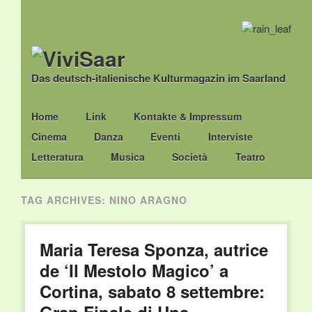
Das deutsch-italienische Kulturmagazin im Saarland
Main menu
Skip
Home
Link
Kontakte & Impressum
to
Cinema
Danza
Eventi
Interviste
content
Letteratura
Musica
Società
Teatro
TAG ARCHIVES:
NINO ARAGNO
Maria Teresa Sponza, autrice
de ‘Il Mestolo Magico’ a
Cortina, sabato 8 settembre: