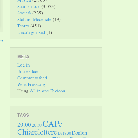
SaarLorLux
(3,073)
Società
(235)
Stefano Mecenate
(49)
Teatro
(451)
Uncategorized
(1)
→
META
Log in
Entries feed
Comments feed
WordPress.org
Using
All in one Favicon
TAGS
CAPe
20.00
20.30
Chiarelettere
Donlon
Di 18.30