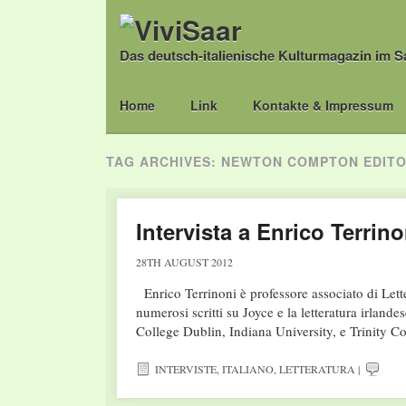
Das deutsch-italienische Kulturmagazin im S
Main menu
Skip
Home
Link
Kontakte & Impressum
to
content
TAG ARCHIVES:
NEWTON COMPTON EDITO
Intervista a Enrico Terrino
28TH AUGUST 2012
Enrico Terrinoni è professore associato di Letter
numerosi scritti su Joyce e la letteratura irlande
College Dublin, Indiana University, e Trinity 
INTERVISTE
,
ITALIANO
,
LETTERATURA
|