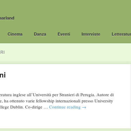
aarland
Cinema
Danza
Eventi
Interviste
Letteratu
RI
ni
atura inglese all’Università per Stranieri di Perugia. Autore di
se, ha ottenuto varie fellowship internazionali presso University
College Dublin. Co-dirige …
Continue reading
→