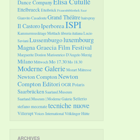
Elisa Cutullè
Dance Company
Ettelbrueck
Ettelbrück
Frauenbibliothek Saar
Grand Théâtre
Gianvito Casadonte
hairspray
ISPI
Il Castoro
Iperborea
Kammermusiktage Mettlach
libreria italiana
Lucio
luxembourg
Lussemburgo
Saviani
Magna Graecia Film Festival
Marguerite Donlon
Marioenrico D'Angelo
Merzig
Milano
Mo 17.30
Mittwoch
Mo 18.30
Moderne Galerie
Mozart
Mätresse
Newton
Newton Compton
Compton Editori
OGR
Polaris
Saarbrücken
Saarland.Museum
Sellerio
Saarland.Museum | Moderne Galerie
tecniche nuove
stefano mecenate
Villerupt
Voices International
Völklinger Hütte
ARCHIVES