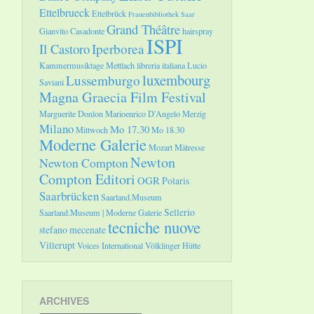
Ettelbrueck
Ettelbrück
Frauenbibliothek Saar
Grand Théâtre
Gianvito Casadonte
hairspray
ISPI
Il Castoro
Iperborea
Kammermusiktage Mettlach
libreria italiana
Lucio
luxembourg
Lussemburgo
Saviani
Magna Graecia Film Festival
Marguerite Donlon
Marioenrico D'Angelo
Merzig
Milano
Mo 17.30
Mittwoch
Mo 18.30
Moderne Galerie
Mozart
Mätresse
Newton
Newton Compton
Compton Editori
OGR
Polaris
Saarbrücken
Saarland.Museum
Sellerio
Saarland.Museum | Moderne Galerie
tecniche nuove
stefano mecenate
Villerupt
Voices International
Völklinger Hütte
ARCHIVES