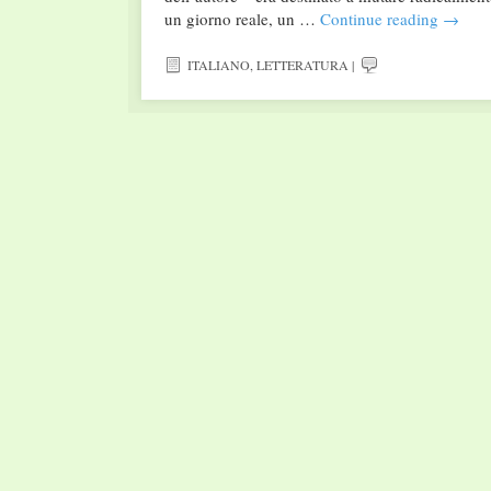
un giorno reale, un …
Continue reading
→
ITALIANO
,
LETTERATURA
|
Post navigation