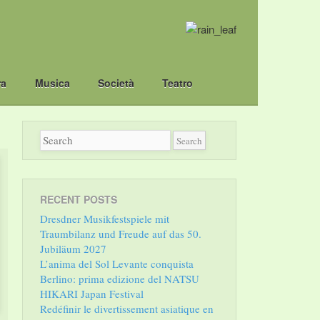
ra
Musica
Società
Teatro
RECENT POSTS
Dresdner Musikfestspiele mit
Traumbilanz und Freude auf das 50.
Jubiläum 2027
L’anima del Sol Levante conquista
Berlino: prima edizione del NATSU
HIKARI Japan Festival
Redéfinir le divertissement asiatique en