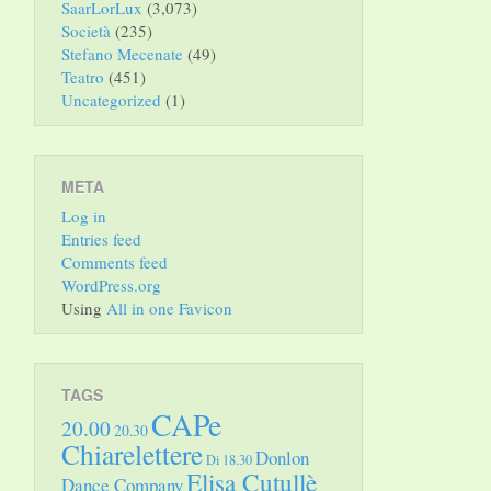
SaarLorLux
(3,073)
Società
(235)
Stefano Mecenate
(49)
Teatro
(451)
Uncategorized
(1)
META
Log in
Entries feed
Comments feed
WordPress.org
Using
All in one Favicon
TAGS
CAPe
20.00
20.30
Chiarelettere
Donlon
Di 18.30
Elisa Cutullè
Dance Company