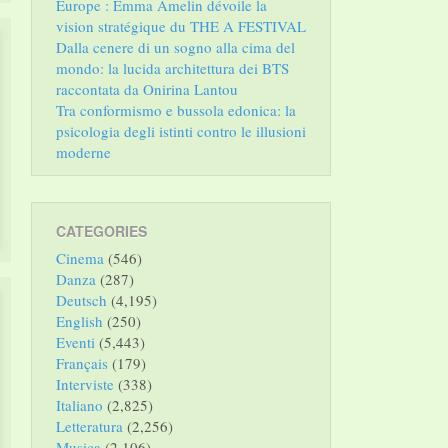
Europe : Emma Amelin dévoile la
vision stratégique du THE A FESTIVAL
Dalla cenere di un sogno alla cima del
mondo: la lucida architettura dei BTS
raccontata da Onirina Lantou
Tra conformismo e bussola edonica: la
psicologia degli istinti contro le illusioni
moderne
CATEGORIES
Cinema
(546)
Danza
(287)
Deutsch
(4,195)
English
(250)
Eventi
(5,443)
Français
(179)
Interviste
(338)
Italiano
(2,825)
Letteratura
(2,256)
Musica
(2,106)