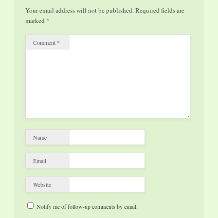
INDELEBILE
Your email address will not be published.
Required fields are
NELLA STORIA
marked
*
DELLA
LETTERATURA E
Comment
*
HANNO FATTO
RIFLETTERE,
SOGNARE,
CRESCERE
GENERAZIONI DI
LETTORI.
DALL’ITALIA
ALLA GERMANIA,
DALL’IRLANDA
AGLI STATI UNITI
Name
ALLA…
Email
Website
Notify me of follow-up comments by email.