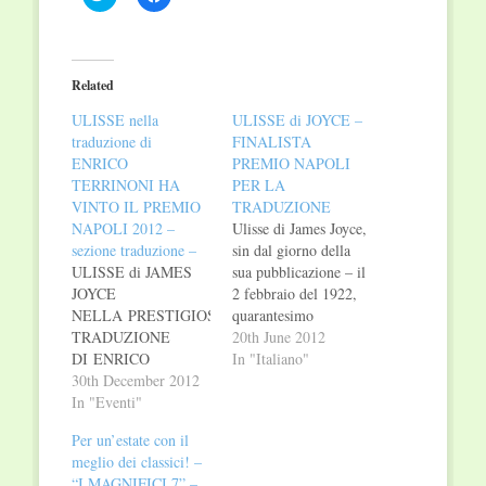
to
to
share
share
on
on
Twitter
Facebook
(Opens
(Opens
in
in
Related
new
new
window)
window)
ULISSE nella
ULISSE di JOYCE –
traduzione di
FINALISTA
ENRICO
PREMIO NAPOLI
TERRINONI HA
PER LA
VINTO IL PREMIO
TRADUZIONE
NAPOLI 2012 –
Ulisse di James Joyce,
sezione traduzione –
sin dal giorno della
ULISSE di JAMES
sua pubblicazione – il
JOYCE
2 febbraio del 1922,
NELLA PRESTIGIOSA
quarantesimo
TRADUZIONE
compleanno
20th June 2012
DI ENRICO
dell’autore – era
In "Italiano"
TERRINONI HA
30th December 2012
destinato a mutare
VINTO IL PREMIO
In "Eventi"
radicalmente le sorti
NAPOLI 2012
della letteratura
Per un’estate con il
(sezione traduzione)
contemporanea. Il
meglio dei classici! –
ULISSE DI JAMES
romanzo è la cronaca
“I MAGNIFICI 7” –