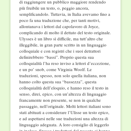
di raggiungere un pubblico maggiore rendendo
più fruibile un testo, o, peggio ancora,
semplificandolo. Tuttavia, in Italia avevamo fino a
poco fa una traduzione che, per tanti motivi,
allontanava i lettori dal capolavoro di Joyce,
complicando di molto il dettato del testo originale.
Ulysses è un libro sì difficile, ma tutt’altro che
illeggibile, in gran parte scritto in un linguaggio
colloquiale e con registri che i suoi detrattori
definirebbero “bassi”. Proprio questa sua
colloquialità l’ha reso inviso a lettori d’eccezione,
e un po’ snob, come Virginia Woolf. Le
traduzioni, spesso, non solo quella italiana, non
hanno colto questa sua “bassezza”, questa
colloquialità dell’eloquio, e hanno reso il testo in
senso, direi, epico, con un’altezza di linguaggio
francamente non presente, se non in qualche
passaggio, nell’originale. Molti lettori italiani sono
stati abituati a considerare l’Ulisse un testo epico,
e ad aspettarsi nelle sue traduzioni una altezza di
linguaggio adeguata. A loro consiglio di leggerlo
in inglese. Spesso i traduttori del passato ci hanno