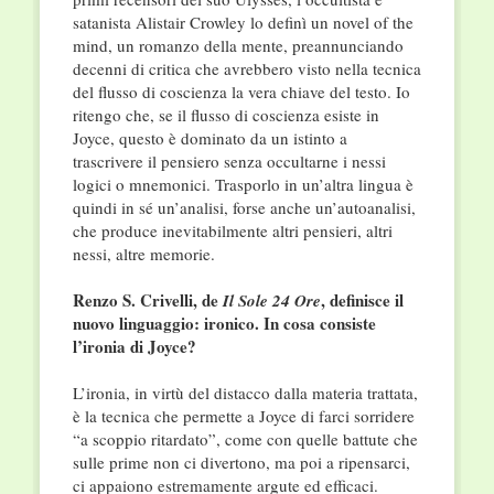
satanista Alistair Crowley lo definì un novel of the
mind, un romanzo della mente, preannunciando
decenni di critica che avrebbero visto nella tecnica
del flusso di coscienza la vera chiave del testo. Io
ritengo che, se il flusso di coscienza esiste in
Joyce, questo è dominato da un istinto a
trascrivere il pensiero senza occultarne i nessi
logici o mnemonici. Trasporlo in un’altra lingua è
quindi in sé un’analisi, forse anche un’autoanalisi,
che produce inevitabilmente altri pensieri, altri
nessi, altre memorie.
Renzo S. Crivelli, de
, definisce il
Il
Sole 24 Ore
nuovo linguaggio: ironico. In cosa consiste
l’ironia di Joyce?
L’ironia, in virtù del distacco dalla materia trattata,
è la tecnica che permette a Joyce di farci sorridere
“a scoppio ritardato”, come con quelle battute che
sulle prime non ci divertono, ma poi a ripensarci,
ci appaiono estremamente argute ed efficaci.