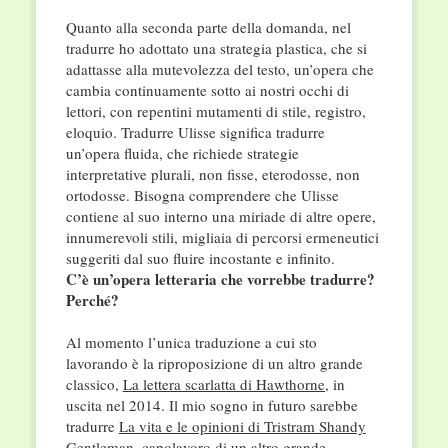
Quanto alla seconda parte della domanda, nel
tradurre ho adottato una strategia plastica, che si
adattasse alla mutevolezza del testo, un’opera che
cambia continuamente sotto ai nostri occhi di
lettori, con repentini mutamenti di stile, registro,
eloquio. Tradurre Ulisse significa tradurre
un’opera fluida, che richiede strategie
interpretative plurali, non fisse, eterodosse, non
ortodosse. Bisogna comprendere che Ulisse
contiene al suo interno una miriade di altre opere,
innumerevoli stili, migliaia di percorsi ermeneutici
suggeriti dal suo fluire incostante e infinito.
C’è un’opera letteraria che vorrebbe tradurre?
Perché?
Al momento l’unica traduzione a cui sto
lavorando è la riproposizione di un altro grande
classico,
La lettera scarlatta di Hawthorne
, in
uscita nel 2014. Il mio sogno in futuro sarebbe
tradurre
La vita e le opinioni di Tristram Shandy
Gentleman
, capolavoro di un altro grande