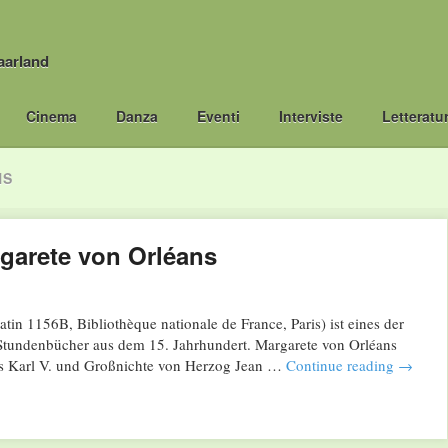
aarland
Cinema
Danza
Eventi
Interviste
Letteratu
NS
garete von Orléans
in 1156B, Bibliothèque nationale de France, Paris) ist eines der
n Stundenbücher aus dem 15. Jahrhundert. Margarete von Orléans
gs Karl V. und Großnichte von Herzog Jean …
Continue reading
→