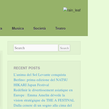
ra
Musica
Società
Teatro
RECENT POSTS
L’anima del Sol Levante conquista
Berlino: prima edizione del NATSU
HIKARI Japan Festival
Redéfinir le divertissement asiatique en
Europe : Emma Amelin dévoile la
vision stratégique du THE A FESTIVAL
Dalla cenere di un sogno alla cima del