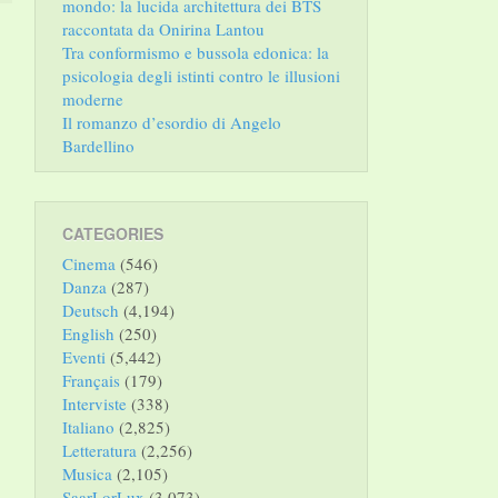
mondo: la lucida architettura dei BTS
raccontata da Onirina Lantou
Tra conformismo e bussola edonica: la
psicologia degli istinti contro le illusioni
moderne
Il romanzo d’esordio di Angelo
Bardellino
CATEGORIES
Cinema
(546)
Danza
(287)
Deutsch
(4,194)
English
(250)
Eventi
(5,442)
Français
(179)
Interviste
(338)
Italiano
(2,825)
Letteratura
(2,256)
Musica
(2,105)
SaarLorLux
(3,073)