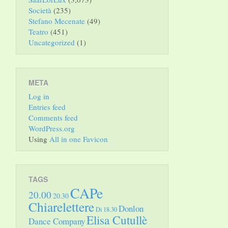
Società
(235)
Stefano Mecenate
(49)
Teatro
(451)
Uncategorized
(1)
META
Log in
Entries feed
Comments feed
WordPress.org
Using
All in one Favicon
TAGS
CAPe
20.00
20.30
Chiarelettere
Donlon
Di 18.30
Elisa Cutullè
Dance Company