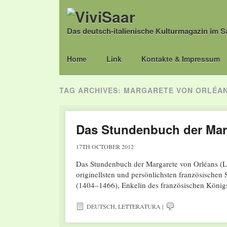
Das deutsch-italienische Kulturmagazin im S
Main menu
Skip
Home
Link
Kontakte & Impressum
to
content
TAG ARCHIVES:
MARGARETE VON ORLÉA
Das Stundenbuch der Mar
17TH OCTOBER 2012
Das Stundenbuch der Margarete von Orléans (Lat
originellsten und persönlichsten französische
(1404–1466), Enkelin des französischen Köni
DEUTSCH
,
LETTERATURA
|