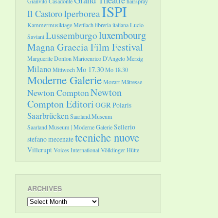
Gianvito Casadonte
hairspray
ISPI
Il Castoro
Iperborea
Kammermusiktage Mettlach
libreria italiana
Lucio
luxembourg
Lussemburgo
Saviani
Magna Graecia Film Festival
Marguerite Donlon
Marioenrico D'Angelo
Merzig
Milano
Mo 17.30
Mittwoch
Mo 18.30
Moderne Galerie
Mozart
Mätresse
Newton
Newton Compton
Compton Editori
OGR
Polaris
Saarbrücken
Saarland.Museum
Sellerio
Saarland.Museum | Moderne Galerie
tecniche nuove
stefano mecenate
Villerupt
Voices International
Völklinger Hütte
ARCHIVES
Archives