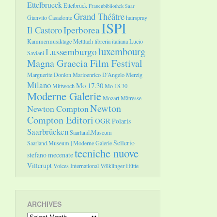
Ettelbrueck
Ettelbrück
Frauenbibliothek Saar
Grand Théâtre
Gianvito Casadonte
hairspray
ISPI
Il Castoro
Iperborea
Kammermusiktage Mettlach
libreria italiana
Lucio
luxembourg
Lussemburgo
Saviani
Magna Graecia Film Festival
Marguerite Donlon
Marioenrico D'Angelo
Merzig
Milano
Mo 17.30
Mittwoch
Mo 18.30
Moderne Galerie
Mozart
Mätresse
Newton
Newton Compton
Compton Editori
OGR
Polaris
Saarbrücken
Saarland.Museum
Sellerio
Saarland.Museum | Moderne Galerie
tecniche nuove
stefano mecenate
Villerupt
Voices International
Völklinger Hütte
ARCHIVES
Archives