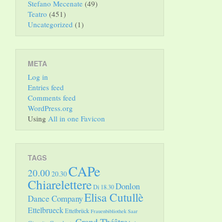
Stefano Mecenate
(49)
Teatro
(451)
Uncategorized
(1)
META
Log in
Entries feed
Comments feed
WordPress.org
Using
All in one Favicon
TAGS
CAPe
20.00
20.30
Chiarelettere
Donlon
Di 18.30
Elisa Cutullè
Dance Company
Ettelbrueck
Ettelbrück
Frauenbibliothek Saar
Grand Théâtre