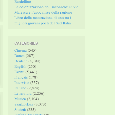
Bardellino
La colonizzazione dell’inconscio: Silvio
Maresca e l’apocalisse della ragione
Libro della maturazione di uno tra i
migliori giovani poeti del Sud Italia
CATEGORIES
Cinema
(545)
Danza
(287)
Deutsch
(4,194)
English
(250)
Eventi
(5,441)
Français
(178)
Interviste
(337)
Italiano
(2,824)
Letteratura
(2,256)
Musica
(2,104)
SaarLorLux
(3,073)
Società
(235)
Stefano Mecenate
(49)