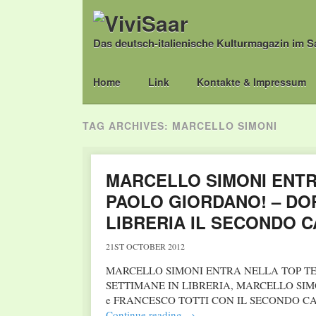
Das deutsch-italienische Kulturmagazin im S
Main menu
Skip
Home
Link
Kontakte & Impressum
to
content
TAG ARCHIVES:
MARCELLO SIMONI
MARCELLO SIMONI ENTR
PAOLO GIORDANO! – DOP
LIBRERIA IL SECONDO C
21ST OCTOBER 2012
MARCELLO SIMONI ENTRA NELLA TOP T
SETTIMANE IN LIBRERIA, MARCELLO SI
e FRANCESCO TOTTI CON IL SECONDO C
Continue reading
→