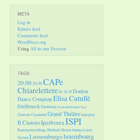
META
Log in
Entries feed
Comments feed
WordPress.org
Using
All in one Favicon
TAGS
CAPe
20.00
20.30
Chiarelettere
Donlon
Di 18.30
Elisa Cutullè
Dance Company
Ettelbrueck
Ettelbrück
Frauenbibliothek Saar
Grand Théâtre
Gianvito Casadonte
hairspray
ISPI
Il Castoro
Iperborea
Kammermusiktage Mettlach
libreria italiana
Lucio
luxembourg
Lussemburgo
Saviani