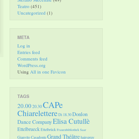
Teatro
(451)
Uncategorized
(1)
META
Log in
Entries feed
Comments feed
WordPress.org
Using
All in one Favicon
TAGS
CAPe
20.00
20.30
Chiarelettere
Donlon
Di 18.30
Elisa Cutullè
Dance Company
Ettelbrueck
Ettelbrück
Frauenbibliothek Saar
Grand Théâtre
Gianvito Casadonte
hairspray