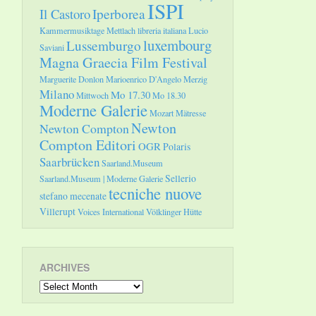
ISPI
Il Castoro
Iperborea
Kammermusiktage Mettlach
libreria italiana
Lucio
luxembourg
Lussemburgo
Saviani
Magna Graecia Film Festival
Marguerite Donlon
Marioenrico D'Angelo
Merzig
Milano
Mo 17.30
Mittwoch
Mo 18.30
Moderne Galerie
Mozart
Mätresse
Newton
Newton Compton
Compton Editori
OGR
Polaris
Saarbrücken
Saarland.Museum
Sellerio
Saarland.Museum | Moderne Galerie
tecniche nuove
stefano mecenate
Villerupt
Voices International
Völklinger Hütte
ARCHIVES
Archives