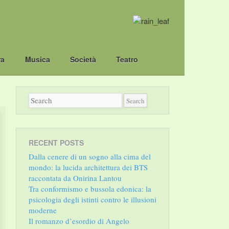
ra
Musica
Società
Teatro
RECENT POSTS
Dalla cenere di un sogno alla cima del
mondo: la lucida architettura dei BTS
raccontata da Onirina Lantou
Tra conformismo e bussola edonica: la
psicologia degli istinti contro le illusioni
moderne
Il romanzo d’esordio di Angelo