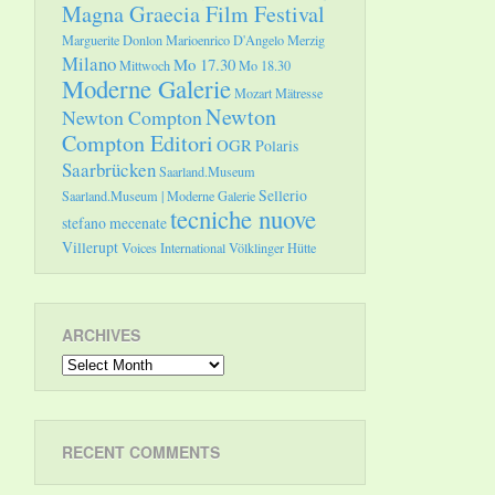
Magna Graecia Film Festival
Marguerite Donlon
Marioenrico D'Angelo
Merzig
Milano
Mo 17.30
Mittwoch
Mo 18.30
Moderne Galerie
Mozart
Mätresse
Newton
Newton Compton
Compton Editori
OGR
Polaris
Saarbrücken
Saarland.Museum
Sellerio
Saarland.Museum | Moderne Galerie
tecniche nuove
stefano mecenate
Villerupt
Voices International
Völklinger Hütte
ARCHIVES
Archives
RECENT COMMENTS