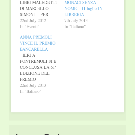
LIBRI MALEDETTI
MONACI SENZA
DI MARCELLO
NOME – 11 luglio IN
SIMONI PER
LIBRERIA
OLTRE SEI MESI
22nd July 2012
7th July 2013
TRA I PRIMI 10
In "Eventi"
In "Italiano"
ROMANZI PIÚ
ANNA PREMOLI
VENDUTI DI
VINCE IL PREMIO
NARRATIVA
BANCARELLA
ITALIANA PER 10
IERI A
SETTIMANE
PONTREMOLI SI È
NELLA TOP TEN
CONCLUSA LA 61ª
VINCITORE DEL
EDIZIONE DEL
PREMIO
PREMIO
LETTERARIO
BANCARELLA CON
22nd July 2013
EMILIO SALGARI
LA VITTORIA DI TI
In "Italiano"
34 EDIZIONI
PREGO LASCIATI
VENDUTI I DIRITTI
ODIARE di ANNA
ESTERI IN:
PREMOLI (vincitore
RUSSIA-
nel 2012 Marcello
CENTRPOLYGRAPH
Simoni con “Il
PUBLISHERS…
mercante di libri
maledetti”) I LIBRAI