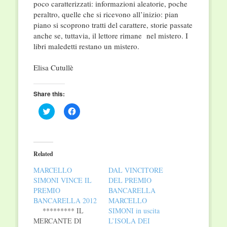
poco caratterizzati: informazioni aleatorie, poche
peraltro, quelle che si ricevono all’inizio: pian
piano si scoprono tratti del carattere, storie passate
anche se, tuttavia, il lettore rimane nel mistero. I
libri maledetti restano un mistero.
Elisa Cutullè
Share this:
Click
Click
to
to
share
share
on
on
Twitter
Facebook
(Opens
(Opens
in
in
Related
new
new
window)
window)
MARCELLO
DAL VINCITORE
SIMONI VINCE IL
DEL PREMIO
PREMIO
BANCARELLA
BANCARELLA 2012
MARCELLO
********* IL
SIMONI in uscita
MERCANTE DI
L’ISOLA DEI