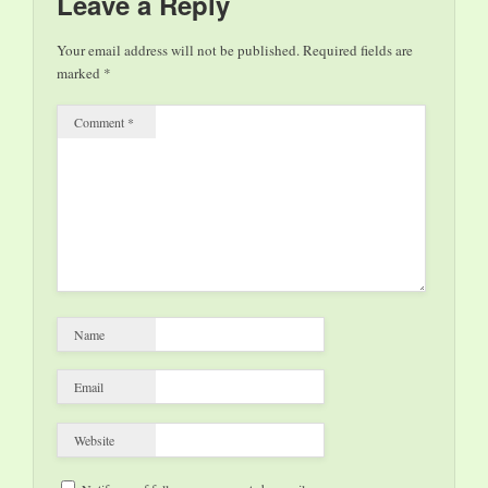
Leave a Reply
INDIPENDENTI
PREMIANO PER IL
Your email address will not be published.
Required fields are
SECONDO ANNO
marked
*
CONSECUTIVO
NEWTON
Comment
*
COMPTON
EDITORI PER LA
SUA…
Name
Email
Website