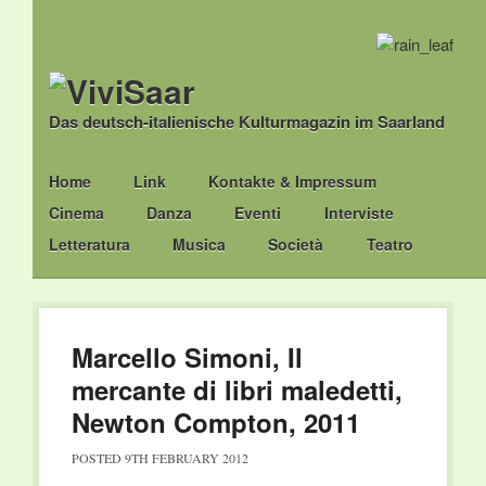
Das deutsch-italienische Kulturmagazin im Saarland
Main menu
Skip
Home
Link
Kontakte & Impressum
to
Cinema
Danza
Eventi
Interviste
content
Letteratura
Musica
Società
Teatro
Marcello Simoni, Il
mercante di libri maledetti,
Newton Compton, 2011
POSTED
9TH FEBRUARY 2012