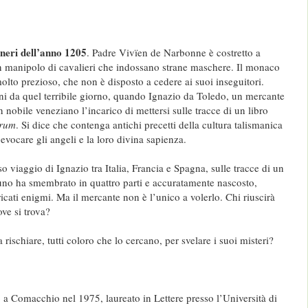
eneri dell’anno 1205
. Padre Vivïen de Narbonne è costretto a
n manipolo di cavalieri che indossano strane maschere. Il monaco
olto prezioso, che non è disposto a cedere ai suoi inseguitori.
nni da quel terribile giorno, quando Ignazio da Toledo, un mercante
n nobile veneziano l’incarico di mettersi sulle tracce di un libro
orum
. Si dice che contenga antichi precetti della cultura talismanica
 evocare gli angeli e la loro divina sapienza.
so viaggio di Ignazio tra Italia, Francia e Spagna, sulle tracce di un
no ha smembrato in quattro parti e accuratamente nascosto,
cati enigmi. Ma il mercante non è l’unico a volerlo. Chi riuscirà
ve si trova?
 rischiare, tutti coloro che lo cercano, per svelare i suoi misteri?
o a Comacchio nel 1975, laureato in Lettere presso l’Università di