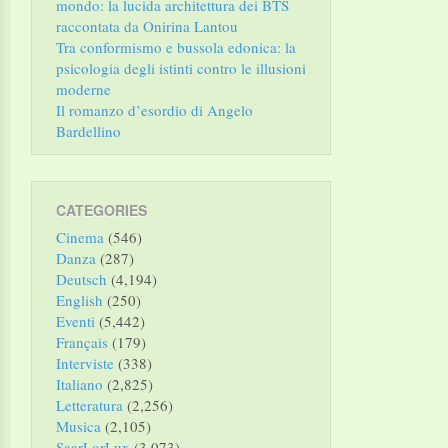
mondo: la lucida architettura dei BTS
raccontata da Onirina Lantou
Tra conformismo e bussola edonica: la
psicologia degli istinti contro le illusioni
moderne
Il romanzo d’esordio di Angelo
Bardellino
CATEGORIES
Cinema
(546)
Danza
(287)
Deutsch
(4,194)
English
(250)
Eventi
(5,442)
Français
(179)
Interviste
(338)
Italiano
(2,825)
Letteratura
(2,256)
Musica
(2,105)
SaarLorLux
(3,073)