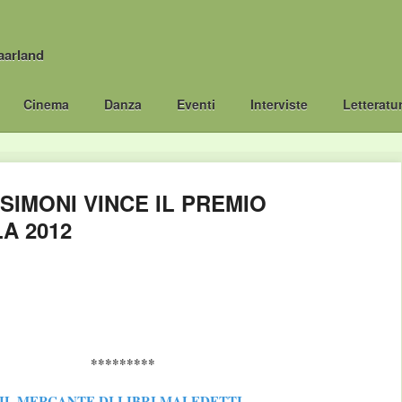
aarland
Cinema
Danza
Eventi
Interviste
Letteratu
IMONI VINCE IL PREMIO
A 2012
*********
IL MERCANTE DI LIBRI MALEDETTI