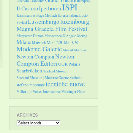
Gianvito Casadonte
hairspray
ISPI
Il Castoro
Iperborea
Kammermusiktage Mettlach
libreria italiana
Lucio
luxembourg
Lussemburgo
Saviani
Magna Graecia Film Festival
Marguerite Donlon
Marioenrico D'Angelo
Merzig
Milano
Mo 17.30
Mittwoch
Mo 18.30
Moderne Galerie
Mozart
Mätresse
Newton
Newton Compton
Compton Editori
OGR
Polaris
Saarbrücken
Saarland.Museum
Sellerio
Saarland.Museum | Moderne Galerie
tecniche nuove
stefano mecenate
Villerupt
Voices International
Völklinger Hütte
ARCHIVES
Archives