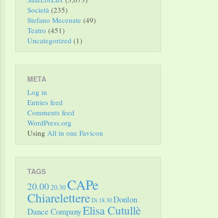
Società
(235)
Stefano Mecenate
(49)
Teatro
(451)
Uncategorized
(1)
META
Log in
Entries feed
Comments feed
WordPress.org
Using
All in one Favicon
TAGS
CAPe
20.00
20.30
Chiarelettere
Donlon
Di 18.30
Elisa Cutullè
Dance Company