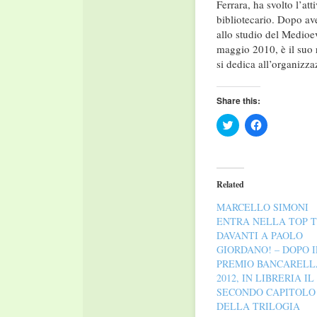
Ferrara, ha svolto l’att
bibliotecario. Dopo ave
allo studio del Medio
maggio 2010, è il suo r
si dedica all’organizzaz
Share this:
Click
Click
to
to
share
share
on
on
Twitter
Facebook
(Opens
(Opens
in
in
Related
new
new
window)
window)
MARCELLO SIMONI
ENTRA NELLA TOP 
DAVANTI A PAOLO
GIORDANO! – DOPO I
PREMIO BANCARELL
2012, IN LIBRERIA IL
SECONDO CAPITOLO
DELLA TRILOGIA