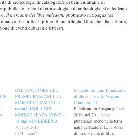
ività di archeologo, di catalogatore di beni culturali e di
r pubblicato articoli di etruscologia e di archeologia, si è dedicato
evo.
Il mercante dei libri maledetti
, pubblicato in Spagna nel
omanzo d’esordio, il primo di una trilogia. Oltre che alla scrittura,
ione di eventi culturali e letterari.
DAL VINCITORE DEL
Marcello Simoni, Il mercante
TEN
PREMIO BANCARELLA
di libri maledetti, Newton
MARCELLO SIMONI in
Compton, 2011
L
uscita L’ISOLA DEI
Pubblicato in Spagna già nel
A
MONACI SENZA NOME –
2010, nel 2011 viene
11 luglio IN LIBRERIA
pubblicato anche nella terra
7th July 2013
natia dell'autore. È, la storia
In "Italiano"
di un mercante di libri,