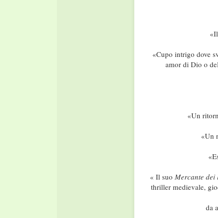
«I
«Cupo intrigo dove sv
amor di Dio o del
«Un ritor
«Un r
«Es
« Il suo
Mercante dei l
thriller medievale, gi
da 