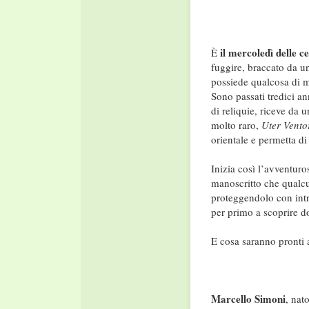
il mercoledì delle c
È
fuggire, braccato da u
possiede qualcosa di m
Sono passati tredici a
di reliquie, riceve da u
molto raro,
Uter Vent
orientale e permetta di
Inizia così l’avventuro
manoscritto che qualcu
proteggendolo con intri
per primo a scoprire do
E cosa saranno pronti a
Marcello Simoni
, nat