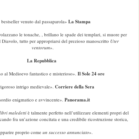
La Stampa
l bestseller venuto dal passaparola»
olazzano le tonache, , brillano le spade dei templari, si muore per
 Diavolo, tutto per appropriarsi del prezioso manoscritto
Uter
ventorum
».
La Repubblica
Il Sole 24 ore
no al Medioevo fantastico e misterioso».
Corriere della Sera
igoroso intrigo medievale».
Panorama.it
ordio enigmatico e avvincente».
ibri maledetti
è talmente perfetto nell’utilizzare elementi propri del
ocando fra un’azione concitata e una credibile ricostruzione storica,
apparire proprio come
un successo annunciato
».