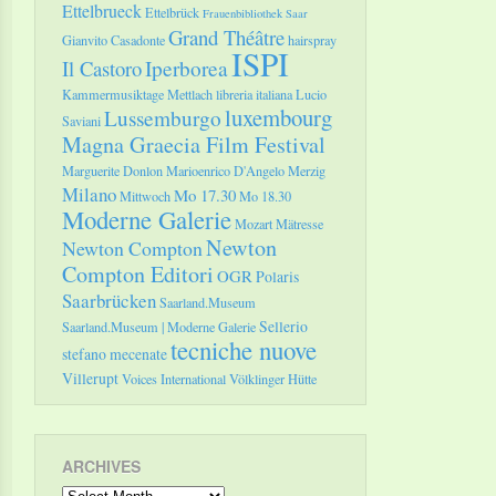
Ettelbrueck
Ettelbrück
Frauenbibliothek Saar
Grand Théâtre
Gianvito Casadonte
hairspray
ISPI
Il Castoro
Iperborea
Kammermusiktage Mettlach
libreria italiana
Lucio
luxembourg
Lussemburgo
Saviani
Magna Graecia Film Festival
Marguerite Donlon
Marioenrico D'Angelo
Merzig
Milano
Mo 17.30
Mittwoch
Mo 18.30
Moderne Galerie
Mozart
Mätresse
Newton
Newton Compton
Compton Editori
OGR
Polaris
Saarbrücken
Saarland.Museum
Sellerio
Saarland.Museum | Moderne Galerie
tecniche nuove
stefano mecenate
Villerupt
Voices International
Völklinger Hütte
ARCHIVES
Archives