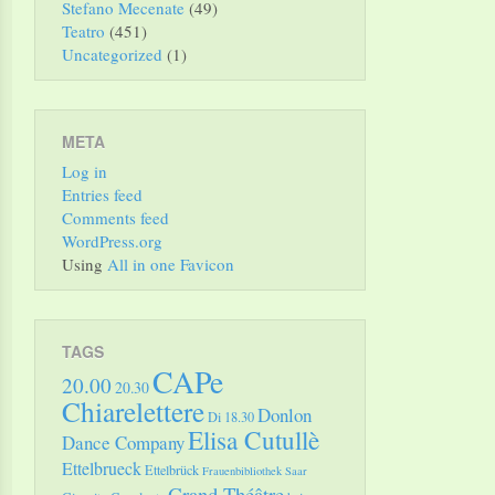
Stefano Mecenate
(49)
Teatro
(451)
Uncategorized
(1)
META
Log in
Entries feed
Comments feed
WordPress.org
Using
All in one Favicon
TAGS
CAPe
20.00
20.30
Chiarelettere
Donlon
Di 18.30
Elisa Cutullè
Dance Company
Ettelbrueck
Ettelbrück
Frauenbibliothek Saar
Grand Théâtre