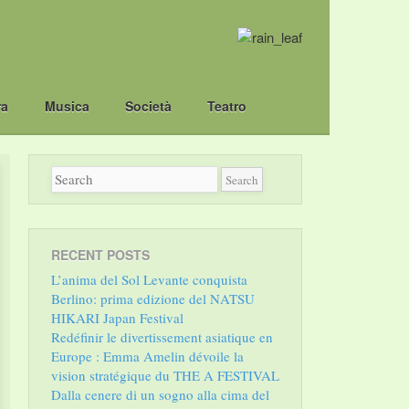
ra
Musica
Società
Teatro
RECENT POSTS
L’anima del Sol Levante conquista
Berlino: prima edizione del NATSU
HIKARI Japan Festival
Redéfinir le divertissement asiatique en
Europe : Emma Amelin dévoile la
vision stratégique du THE A FESTIVAL
Dalla cenere di un sogno alla cima del