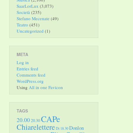
SaarLorLux
(3,073)
Società
(235)
Stefano Mecenate
(49)
Teatro
(451)
Uncategorized
(1)
META
Log in
Entries feed
Comments feed
WordPress.org
Using
All in one Favicon
TAGS
CAPe
20.00
20.30
Chiarelettere
Donlon
Di 18.30