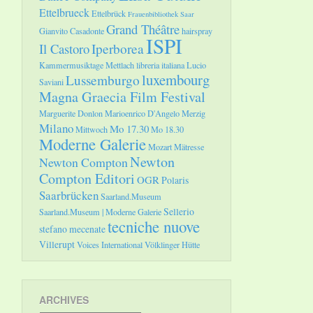
Ettelbrueck
Ettelbrück
Frauenbibliothek Saar
Grand Théâtre
Gianvito Casadonte
hairspray
ISPI
Il Castoro
Iperborea
Kammermusiktage Mettlach
libreria italiana
Lucio
luxembourg
Lussemburgo
Saviani
Magna Graecia Film Festival
Marguerite Donlon
Marioenrico D'Angelo
Merzig
Milano
Mo 17.30
Mittwoch
Mo 18.30
Moderne Galerie
Mozart
Mätresse
Newton
Newton Compton
Compton Editori
OGR
Polaris
Saarbrücken
Saarland.Museum
Sellerio
Saarland.Museum | Moderne Galerie
tecniche nuove
stefano mecenate
Villerupt
Voices International
Völklinger Hütte
ARCHIVES