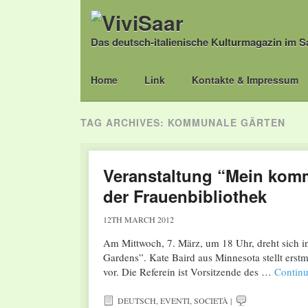
Das deutsch-italienische Kulturmagazin im S
Main menu
Skip
Home
Link
Kontakte & Impressum
to
content
TAG ARCHIVES:
KOMMUNALE GÄRTEN
Veranstaltung “Mein komm
der Frauenbibliothek
12TH MARCH 2012
Am Mittwoch, 7. März, um 18 Uhr, dreht sich 
Gardens”. Kate Baird aus Minnesota stellt ers
vor. Die Referein ist Vorsitzende des …
Continu
DEUTSCH
,
EVENTI
,
SOCIETÀ
|