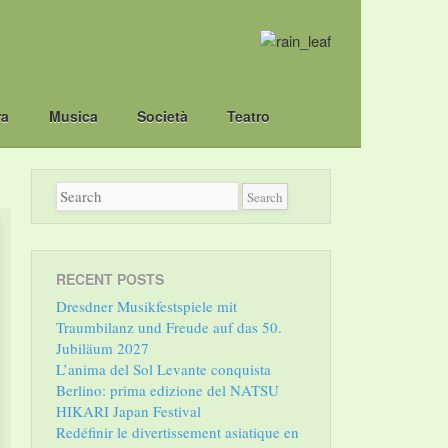
ra
Musica
Società
Teatro
RECENT POSTS
Dresdner Musikfestspiele mit
Traumbilanz und Freude auf das 50.
Jubiläum 2027
L’anima del Sol Levante conquista
Berlino: prima edizione del NATSU
HIKARI Japan Festival
Redéfinir le divertissement asiatique en