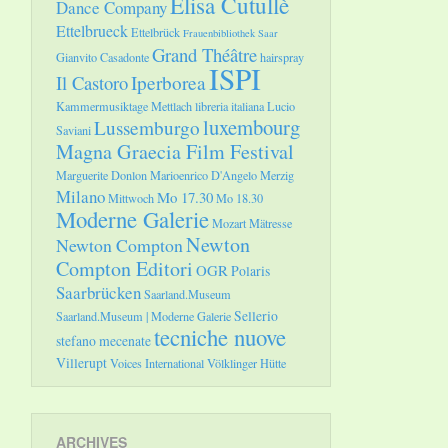
Elisa Cutullè
Dance Company
Ettelbrueck
Ettelbrück
Frauenbibliothek Saar
Grand Théâtre
Gianvito Casadonte
hairspray
ISPI
Il Castoro
Iperborea
Kammermusiktage Mettlach
libreria italiana
Lucio
luxembourg
Lussemburgo
Saviani
Magna Graecia Film Festival
Marguerite Donlon
Marioenrico D'Angelo
Merzig
Milano
Mo 17.30
Mittwoch
Mo 18.30
Moderne Galerie
Mozart
Mätresse
Newton
Newton Compton
Compton Editori
OGR
Polaris
Saarbrücken
Saarland.Museum
Sellerio
Saarland.Museum | Moderne Galerie
tecniche nuove
stefano mecenate
Villerupt
Voices International
Völklinger Hütte
ARCHIVES