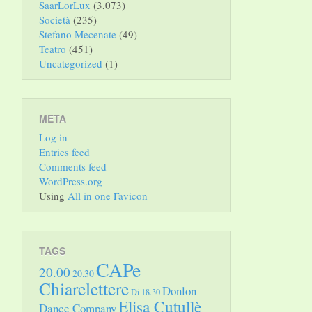
SaarLorLux
(3,073)
Società
(235)
Stefano Mecenate
(49)
Teatro
(451)
Uncategorized
(1)
META
Log in
Entries feed
Comments feed
WordPress.org
Using
All in one Favicon
TAGS
CAPe
20.00
20.30
Chiarelettere
Donlon
Di 18.30
Elisa Cutullè
Dance Company