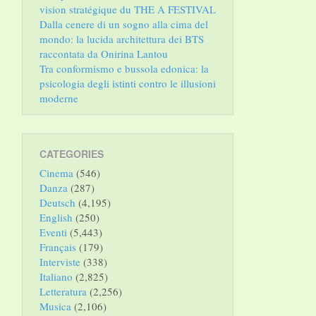
vision stratégique du THE A FESTIVAL
Dalla cenere di un sogno alla cima del
mondo: la lucida architettura dei BTS
raccontata da Onirina Lantou
Tra conformismo e bussola edonica: la
psicologia degli istinti contro le illusioni
moderne
CATEGORIES
Cinema
(546)
Danza
(287)
Deutsch
(4,195)
English
(250)
Eventi
(5,443)
Français
(179)
Interviste
(338)
Italiano
(2,825)
Letteratura
(2,256)
Musica
(2,106)