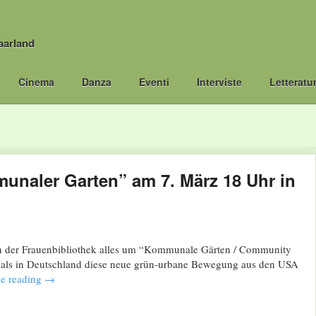
aarland
Cinema
Danza
Eventi
Interviste
Letteratu
unaler Garten” am 7. März 18 Uhr in
in der Frauenbibliothek alles um “Kommunale Gärten / Community
tmals in Deutschland diese neue grün-urbane Bewegung aus den USA
e reading
→