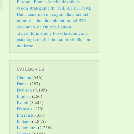
Europe : Emma Amelin dévoile la
vision stratégique du THE A FESTIVAL
Dalla cenere di un sogno alla cima del
mondo: la lucida architettura dei BTS
raccontata da Onirina Lantou
Tra conformismo e bussola edonica: la
psicologia degli istinti contro le illusioni
moderne
CATEGORIES
Cinema
(546)
Danza
(287)
Deutsch
(4,195)
English
(250)
Eventi
(5,443)
Français
(179)
Interviste
(338)
Italiano
(2,825)
Letteratura
(2,256)
Musica
(2,106)