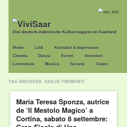
Das deutsch-italienische Kulturmagazin im Saarland
Main menu
Skip
Home
Link
Kontakte & Impressum
to
Cinema
Danza
Eventi
Interviste
content
Letteratura
Musica
Società
Teatro
TAG ARCHIVES:
GIULIO TREMONTI
Maria Teresa Sponza, autrice
de ‘Il Mestolo Magico’ a
Cortina, sabato 8 settembre: