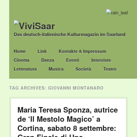
Das deutsch-italienische Kulturmagazin im Saarland
Main menu
Skip
Home
Link
Kontakte & Impressum
to
Cinema
Danza
Eventi
Interviste
content
Letteratura
Musica
Società
Teatro
TAG ARCHIVES:
GIOVANNI MONTANARO
Maria Teresa Sponza, autrice
de ‘Il Mestolo Magico’ a
Cortina, sabato 8 settembre: