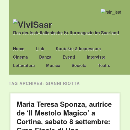
Das deutsch-italienische Kulturmagazin im Saarland
Main menu
Skip
Home
Link
Kontakte & Impressum
to
Cinema
Danza
Eventi
Interviste
content
Letteratura
Musica
Società
Teatro
TAG ARCHIVES:
GIANNI RIOTTA
Maria Teresa Sponza, autrice
de ‘Il Mestolo Magico’ a
Cortina, sabato 8 settembre: