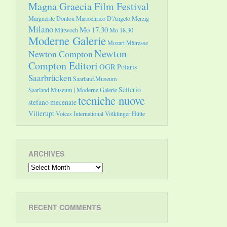
Magna Graecia Film Festival
Marguerite Donlon
Marioenrico D'Angelo
Merzig
Milano
Mo 17.30
Mittwoch
Mo 18.30
Moderne Galerie
Mozart
Mätresse
Newton
Newton Compton
Compton Editori
OGR
Polaris
Saarbrücken
Saarland.Museum
Sellerio
Saarland.Museum | Moderne Galerie
tecniche nuove
stefano mecenate
Villerupt
Voices International
Völklinger Hütte
ARCHIVES
Archives
RECENT COMMENTS