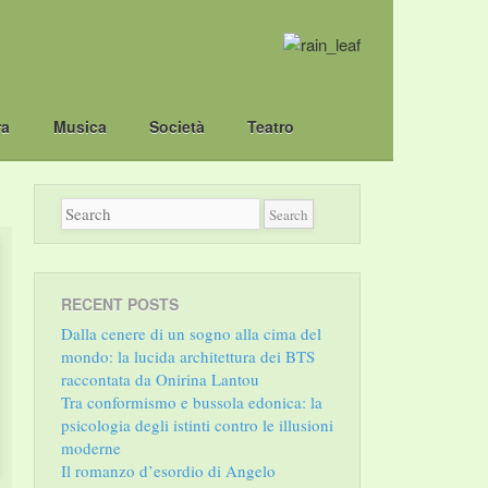
ra
Musica
Società
Teatro
RECENT POSTS
Dalla cenere di un sogno alla cima del
mondo: la lucida architettura dei BTS
raccontata da Onirina Lantou
Tra conformismo e bussola edonica: la
psicologia degli istinti contro le illusioni
moderne
Il romanzo d’esordio di Angelo