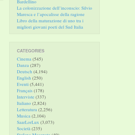
Bardellino
La colonizzazione dell’inconscio: Silvio
Maresca e l’apocalisse della ragione
Libro della maturazione di uno tra i
migliori giovani poeti del Sud Italia
CATEGORIES
Cinema
(545)
Danza
(287)
Deutsch
(4,194)
English
(250)
Eventi
(5,441)
Français
(178)
Interviste
(337)
Italiano
(2,824)
Letteratura
(2,256)
Musica
(2,104)
SaarLorLux
(3,073)
Società
(235)
Stefano Mecenate
(49)