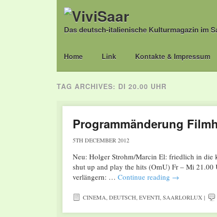
Das deutsch-italienische Kulturmagazin im S
Main menu
Skip
Home
Link
Kontakte & Impressum
to
content
TAG ARCHIVES:
DI 20.00 UHR
Programmänderung Film
5TH DECEMBER 2012
Neu: Holger Strohm/Marcin El: friedlich in die
shut up and play the hits (OmU) Fr – Mi 21.00
verlängern: …
Continue reading
→
CINEMA
,
DEUTSCH
,
EVENTI
,
SAARLORLUX
|