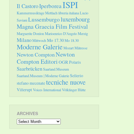
ISPI
Il Castoro
Iperborea
Kammermusiktage Mettlach
libreria italiana
Lucio
luxembourg
Lussemburgo
Saviani
Magna Graecia Film Festival
Marguerite Donlon
Marioenrico D'Angelo
Merzig
Milano
Mo 17.30
Mittwoch
Mo 18.30
Moderne Galerie
Mozart
Mätresse
Newton
Newton Compton
Compton Editori
OGR
Polaris
Saarbrücken
Saarland.Museum
Sellerio
Saarland.Museum | Moderne Galerie
tecniche nuove
stefano mecenate
Villerupt
Voices International
Völklinger Hütte
ARCHIVES
Archives