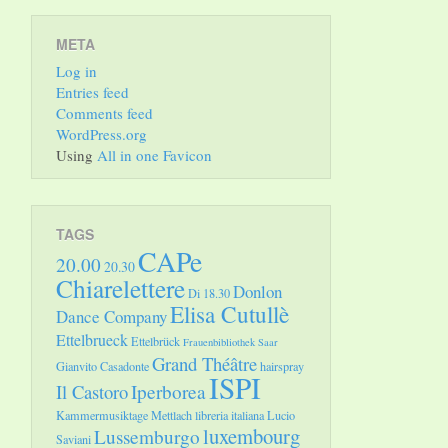
META
Log in
Entries feed
Comments feed
WordPress.org
Using
All in one Favicon
TAGS
CAPe
20.00
20.30
Chiarelettere
Donlon
Di 18.30
Elisa Cutullè
Dance Company
Ettelbrueck
Ettelbrück
Frauenbibliothek Saar
Grand Théâtre
Gianvito Casadonte
hairspray
ISPI
Il Castoro
Iperborea
Kammermusiktage Mettlach
libreria italiana
Lucio
luxembourg
Lussemburgo
Saviani