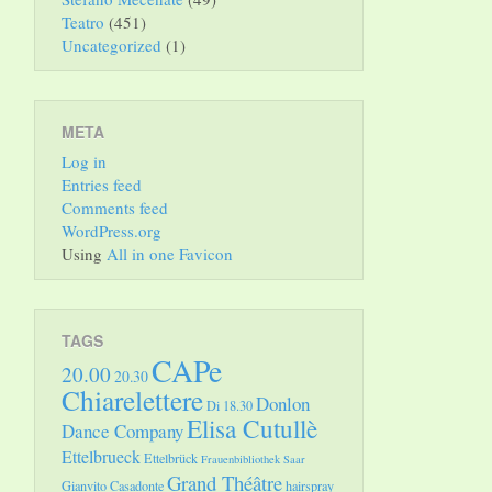
Teatro
(451)
Uncategorized
(1)
META
Log in
Entries feed
Comments feed
WordPress.org
Using
All in one Favicon
TAGS
CAPe
20.00
20.30
Chiarelettere
Donlon
Di 18.30
Elisa Cutullè
Dance Company
Ettelbrueck
Ettelbrück
Frauenbibliothek Saar
Grand Théâtre
Gianvito Casadonte
hairspray