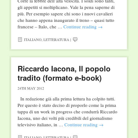
Corre la febbre dell’alta velocità. I soldi sono tanti,
gli appetiti si moltiplicano. Vale la pena saperne di
più. Per esempio sapere chi sono i nuovi cavalieri
che hanno appena inaugurato il treno – quasi tutto
francese – Italo, che …
Continue reading
→
ITALIANO
,
LETTERATURA
|
Riccardo Iacona, Il popolo
tradito (formato e-book)
24TH MAY 2012
In redazione già alla prima lettura ha colpito tutti.
Per questo è stato deciso di proporlo come la prima
tappa di un work in progress che condurrà Riccardo
Iacona, uno dei volti più credibili del giornalismo
televisivo italiano, in …
Continue reading
→
ITALIANO
,
LETTERATURA
|