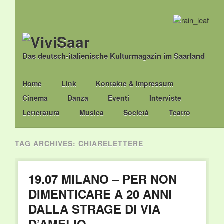
Das deutsch-italienische Kulturmagazin im Saarland
Main menu
Skip
Home
Link
Kontakte & Impressum
to
Cinema
Danza
Eventi
Interviste
content
Letteratura
Musica
Società
Teatro
TAG ARCHIVES:
CHIARELETTERE
19.07 MILANO – PER NON
DIMENTICARE A 20 ANNI
DALLA STRAGE DI VIA