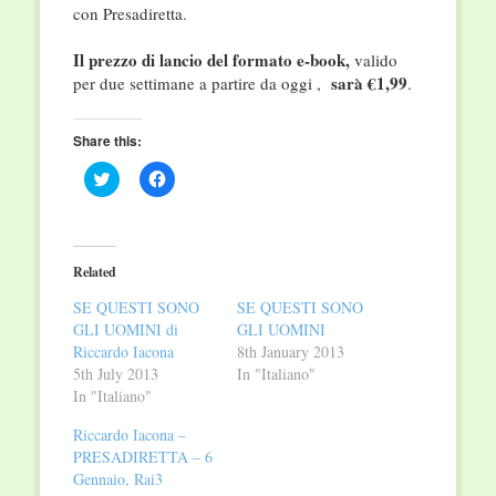
con Presadiretta.
Il prezzo di lancio del formato e-book,
valido
sarà €1,99
per due settimane a partire da oggi ,
.
Share this:
Click
Click
to
to
share
share
on
on
Twitter
Facebook
(Opens
(Opens
in
in
Related
new
new
window)
window)
SE QUESTI SONO
SE QUESTI SONO
GLI UOMINI di
GLI UOMINI
Riccardo Iacona
8th January 2013
5th July 2013
In "Italiano"
In "Italiano"
Riccardo Iacona –
PRESADIRETTA – 6
Gennaio, Rai3