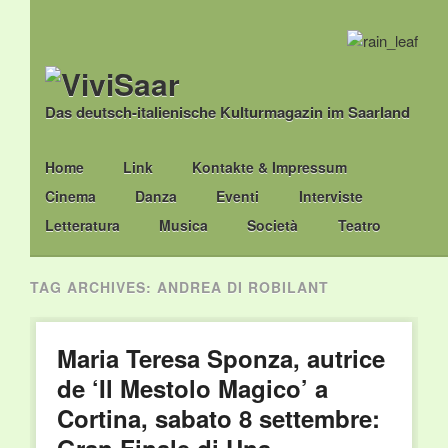
Das deutsch-italienische Kulturmagazin im Saarland
Main menu
Skip
Home
Link
Kontakte & Impressum
to
Cinema
Danza
Eventi
Interviste
content
Letteratura
Musica
Società
Teatro
TAG ARCHIVES:
ANDREA DI ROBILANT
Maria Teresa Sponza, autrice
de ‘Il Mestolo Magico’ a
Cortina, sabato 8 settembre: