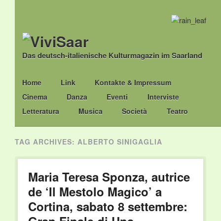
Das deutsch-italienische Kulturmagazin im Saarland
Main menu
Skip
Home
Link
Kontakte & Impressum
to
Cinema
Danza
Eventi
Interviste
content
Letteratura
Musica
Società
Teatro
TAG ARCHIVES:
ALBERTO SINIGAGLIA
Maria Teresa Sponza, autrice
de ‘Il Mestolo Magico’ a
Cortina, sabato 8 settembre: