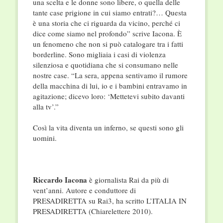
una scelta e le donne sono libere, o quella delle
tante case prigione in cui siamo entrati?… Questa
è una storia che ci riguarda da vicino, perché ci
dice come siamo nel profondo” scrive Iacona. È
un fenomeno che non si può catalogare tra i fatti
borderline. Sono migliaia i casi di violenza
silenziosa e quotidiana che si consumano nelle
nostre case. “La sera, appena sentivamo il rumore
della macchina di lui, io e i bambini entravamo in
agitazione; dicevo loro: ‘Mettetevi subito davanti
alla tv’.”
Così la vita diventa un inferno, se questi sono gli
uomini.
Riccardo Ia
c
ona
è giornalista Rai da più di
vent’anni. Autore e conduttore di
PRESADIRETTA su Rai3, ha scritto L’ITALIA IN
PRESADIRETTA (Chiarelettere 2010).