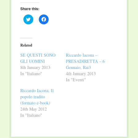
Share this:
Click
Click
to
to
share
share
on
on
Twitter
Facebook
(Opens
(Opens
in
in
Related
new
new
window)
window)
SE QUESTI SONO
Riccardo Iacona –
GLI UOMINI
PRESADIRETTA – 6
8th January 2013
Gennaio, Rai3
In "Italiano"
4th January 2013
In "Eventi"
Riccardo Iacona, Il
popolo tradito
(formato e-book)
24th May 2012
In "Italiano"