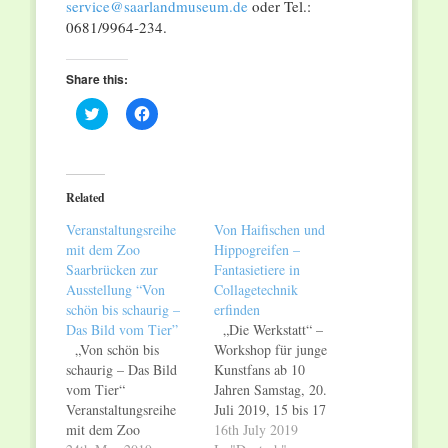
service@saarlandmuseum.de
oder Tel.:
0681/9964-234.
Share this:
Click
Click
to
to
share
share
on
on
Twitter
Facebook
(Opens
(Opens
in
in
Related
new
new
window)
window)
Veranstaltungsreihe
Von Haifischen und
mit dem Zoo
Hippogreifen –
Saarbrücken zur
Fantasietiere in
Ausstellung “Von
Collagetechnik
schön bis schaurig –
erfinden
Das Bild vom Tier”
„Die Werkstatt“ –
„Von schön bis
Workshop für junge
schaurig – Das Bild
Kunstfans ab 10
vom Tier“
Jahren Samstag, 20.
Veranstaltungsreihe
Juli 2019, 15 bis 17
mit dem Zoo
Uhr Saarlandmuseum,
16th July 2019