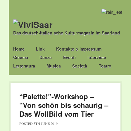
Das deutsch-italienische Kulturmagazin im Saarland
Main menu
Skip
Home
Link
Kontakte & Impressum
to
Cinema
Danza
Eventi
Interviste
content
Letteratura
Musica
Società
Teatro
“Palette!”-Workshop –
“Von schön bis schaurig –
Das WollBild vom Tier
POSTED
5TH JUNE 2019