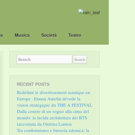
ra
Musica
Società
Teatro
RECENT POSTS
Redéfinir le divertissement asiatique en
Europe : Emma Amelin dévoile la
vision stratégique du THE A FESTIVAL
Dalla cenere di un sogno alla cima del
mondo: la lucida architettura dei BTS
raccontata da Onirina Lantou
Tra conformismo e bussola edonica: la