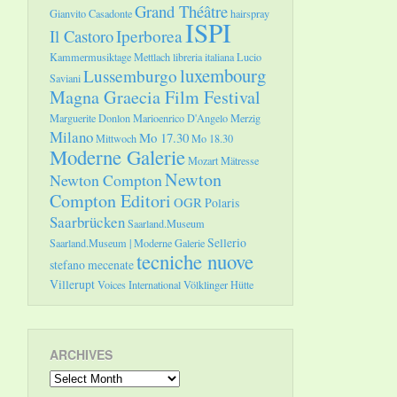
Grand Théâtre
Gianvito Casadonte
hairspray
ISPI
Il Castoro
Iperborea
Kammermusiktage Mettlach
libreria italiana
Lucio
luxembourg
Lussemburgo
Saviani
Magna Graecia Film Festival
Marguerite Donlon
Marioenrico D'Angelo
Merzig
Milano
Mo 17.30
Mittwoch
Mo 18.30
Moderne Galerie
Mozart
Mätresse
Newton
Newton Compton
Compton Editori
OGR
Polaris
Saarbrücken
Saarland.Museum
Sellerio
Saarland.Museum | Moderne Galerie
tecniche nuove
stefano mecenate
Villerupt
Voices International
Völklinger Hütte
ARCHIVES
Archives