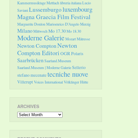
Kammermusiktage Mettlach
libreria italiana
Lucio
luxembourg
Lussemburgo
Saviani
Magna Graecia Film Festival
Marguerite Donlon
Marioenrico D'Angelo
Merzig
Milano
Mo 17.30
Mittwoch
Mo 18.30
Moderne Galerie
Mozart
Mätresse
Newton
Newton Compton
Compton Editori
OGR
Polaris
Saarbrücken
Saarland.Museum
Sellerio
Saarland.Museum | Moderne Galerie
tecniche nuove
stefano mecenate
Villerupt
Voices International
Völklinger Hütte
ARCHIVES
Archives