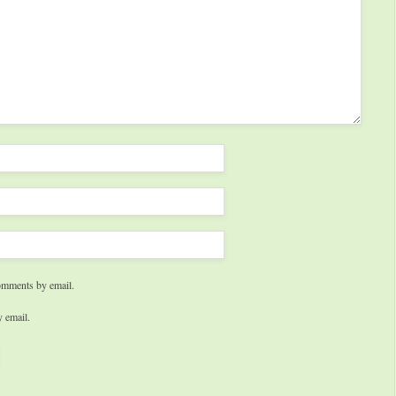
omments by email.
 email.