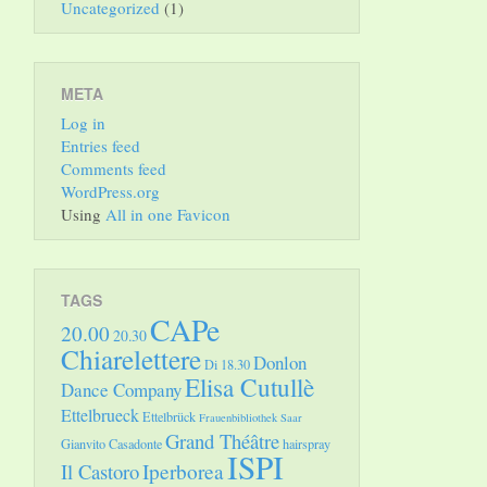
Uncategorized
(1)
META
Log in
Entries feed
Comments feed
WordPress.org
Using
All in one Favicon
TAGS
CAPe
20.00
20.30
Chiarelettere
Donlon
Di 18.30
Elisa Cutullè
Dance Company
Ettelbrueck
Ettelbrück
Frauenbibliothek Saar
Grand Théâtre
Gianvito Casadonte
hairspray
ISPI
Il Castoro
Iperborea