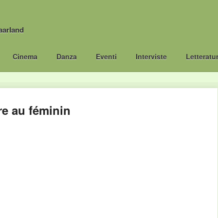
aarland
Cinema
Danza
Eventi
Interviste
Letteratu
re au féminin