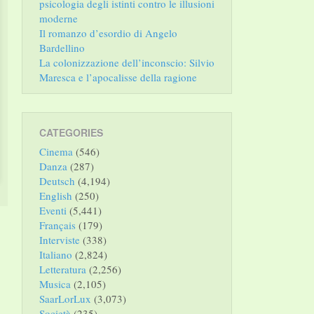
psicologia degli istinti contro le illusioni
moderne
Il romanzo d’esordio di Angelo
Bardellino
La colonizzazione dell’inconscio: Silvio
Maresca e l’apocalisse della ragione
CATEGORIES
Cinema
(546)
Danza
(287)
Deutsch
(4,194)
English
(250)
Eventi
(5,441)
Français
(179)
Interviste
(338)
Italiano
(2,824)
Letteratura
(2,256)
Musica
(2,105)
SaarLorLux
(3,073)
Società
(235)