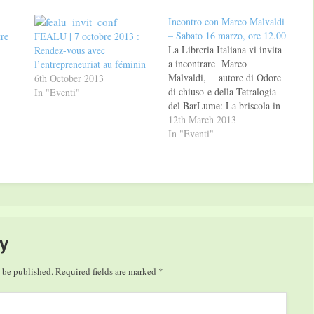
Incontro con Marco Malvaldi
– Sabato 16 marzo, ore 12.00
re
FEALU | 7 octobre 2013 :
La Libreria Italiana vi invita
Rendez-vous avec
a incontrare Marco
l’entrepreneuriat au féminin
Malvaldi, autore di Odore
6th October 2013
di chiuso e della Tetralogia
In "Eventi"
del BarLume: La briscola in
cinque, Il gioco delle tre
12th March 2013
carte, Il re dei giochi e La
In "Eventi"
carta più alta, Sellerio editore
Sabato 16 marzo, ore
12.00, LuxExpo nel quadro
del 13° Salon…
y
 be published.
Required fields are marked
*