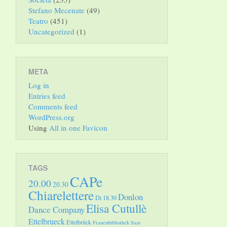
Stefano Mecenate
(49)
Teatro
(451)
Uncategorized
(1)
META
Log in
Entries feed
Comments feed
WordPress.org
Using
All in one Favicon
TAGS
CAPe
20.00
20.30
Chiarelettere
Donlon
Di 18.30
Elisa Cutullè
Dance Company
Ettelbrueck
Ettelbrück
Frauenbibliothek Saar