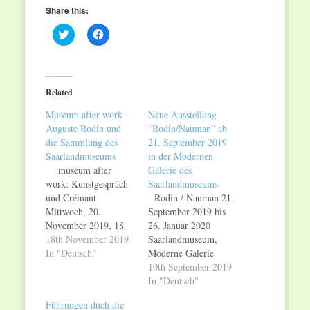
Share this:
Click
Click
to
to
share
share
on
on
Twitter
Facebook
(Opens
(Opens
in
in
Related
new
new
window)
window)
Museum after work -
Neue Ausstellung
Auguste Rodin und
“Rodin/Nauman” ab
die Sammlung des
21. September 2019
Saarlandmuseums
in der Modernen
museum after
Galerie des
work: Kunstgespräch
Saarlandmuseums
und Crémant
Rodin / Nauman 21.
Mittwoch, 20.
September 2019 bis
November 2019, 18
26. Januar 2020
Uhr Saarlandmuseum,
18th November 2019
Saarlandmuseum,
Moderne Galerie
In "Deutsch"
Moderne Galerie
„Auguste Rodin und
Erstmals auf breiter
10th September 2019
die Sammlung des
Basis führt die
In "Deutsch"
Saarlandmuseums“
Ausstellung der
Führungen duch die
Mit museum after
Modernen Galerie des