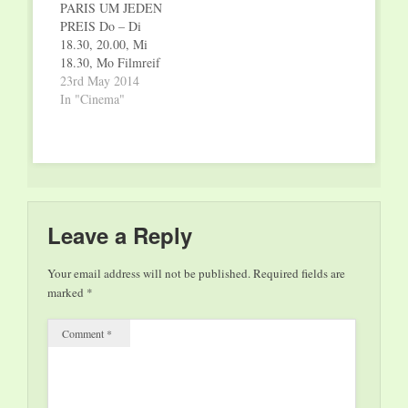
PARIS UM JEDEN
Fr + Sa 18.00, 20.00,
parra (OmU) Fr - Mo
PREIS Do – Di
So 20.30,…
19.30, Mi 19.30 Uhr;
18.30, 20.00, Mi
…
18.30, Mo Filmreif
15.00 Uhr; Johannes
23rd May 2014
Naber: ZEIT DER
In "Cinema"
KANNIBALEN Do –
Di 20.30 Uhr;
Aleksey Igudesman:
NOSELAND (OmU)
Do 18.30, Sa – Mi
19.00 Uhr; Wir
verlängern: Wes
Leave a Reply
Anderson GRAND
BUDAPEST HOTEL
Your email address will not be published.
Required fields are
(OmU) Do – Di…
marked
*
Comment
*