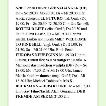
Neu:
GRENZGÄNGER (DF)
Florian Flicker:
Do – So 20.00, Mo 20.30, Di + Mi 20.00 Uhr;
IL FUTURO
Alicia Scherson:
(ital. OmU) Do
19.00, Fr – So 20.30, Di 20.30 Uhr; Urs Schnell:
BOTTELD LIFE
(teilw. OmU) Do 20.30 und
Fr 19.00 mit Gästen, Sa – Mi 19.00 Uhr mit
WELCOME
anschl. Diskussion; Keith Miller:
TO PINE HILL
(engl. OmU)
Do 21.00, Fr
21.30, Sa – Mi 21.00 Uhr; Boris Penth:
EUROPAS NEUBEGINN
Mo 19.30 Uhr mit
Wir verlängern:
Gästen, Eintritt frei;
Haifaa Al
: das mädchen wadjda (DF)
Mansour
Do – So
18.00, Mo 17.30, Di + Mi 18.00 Uhr; James
shadow dancer
Marsh:
(engl. OmU) Do – Mi
MAX
18.30 Uhr; Michael Trabitzsch:
BECKMANN – DEPARTURE
Do – Mi 17.00
Gay Film-Nacht:
DER
Uhr;
Alain Guiraudie:
FREMDE AM SEE
Mi 21.00 Uhr