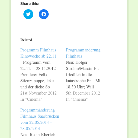
Share this:
Click
Click
to
to
share
share
on
on
Twitter
Facebook
(Opens
(Opens
in
in
Related
new
new
window)
window)
Programm Filmhaus
Programmänderung
Kinowoche ab 22.11.
Filmhaus
Programm vom
Neu: Holger
22.11. – 28.11.2012
Strohm/Marcin El:
Premiere: Felix
friedlich in die
Stienz: puppe, icke
katastrophe Fr – Mi
und der dicke So
18.30 Uhr; Will
20.00 Uhr zusammen
21st November 2012
Lovelace & Dylan
5th December 2012
mit den Filmteam und
In "Cinema"
Southern: shut up and
In "Cinema"
Gästen, weitere
play the hits (OmU)
Programmänderung
Termine: Fr + Sa +
Fr – Mi 21.00 Uhr;
Filmhaus Saarbrücken
Mo 17.15, Di + Mi
Andreas Nickel:
vom 22.05.2014 –
21.00 Uhr; Neu:
Messner Do 19.00, Sa
28.05.2014
Pierre Schoeller: der
17.15 Uhr; Wir
Neu: Reem Kherici:
Aufsteiger Do 20.00,
verlängern: violeta