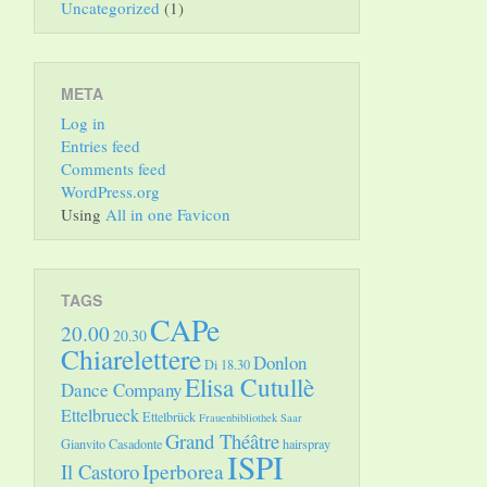
Uncategorized
(1)
META
Log in
Entries feed
Comments feed
WordPress.org
Using
All in one Favicon
TAGS
CAPe
20.00
20.30
Chiarelettere
Donlon
Di 18.30
Elisa Cutullè
Dance Company
Ettelbrueck
Ettelbrück
Frauenbibliothek Saar
Grand Théâtre
Gianvito Casadonte
hairspray
ISPI
Il Castoro
Iperborea