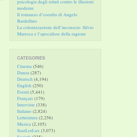
psicologia degli istinti contro le illusioni
moderne
Il romanzo d’esordio di Angelo
Bardellino
La colonizzazione dell’inconscio: Silvio
Maresca e l’apocalisse della ragione
CATEGORIES
Cinema
(546)
Danza
(287)
Deutsch
(4,194)
English
(250)
Eventi
(5,441)
Français
(179)
Interviste
(338)
Italiano
(2,824)
Letteratura
(2,256)
Musica
(2,105)
SaarLorLux
(3,073)
Società
(235)