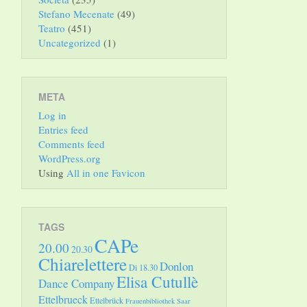
Stefano Mecenate
(49)
Teatro
(451)
Uncategorized
(1)
META
Log in
Entries feed
Comments feed
WordPress.org
Using
All in one Favicon
TAGS
CAPe
20.00
20.30
Chiarelettere
Donlon
Di 18.30
Elisa Cutullè
Dance Company
Ettelbrueck
Ettelbrück
Frauenbibliothek Saar