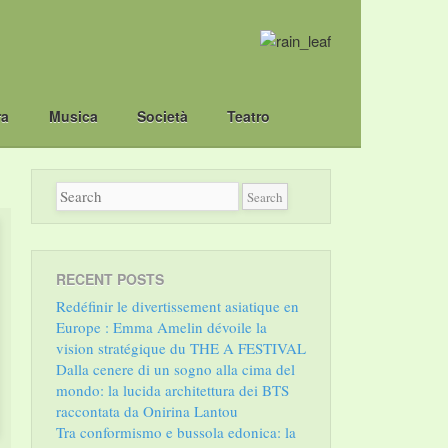
ra
Musica
Società
Teatro
RECENT POSTS
Redéfinir le divertissement asiatique en
Europe : Emma Amelin dévoile la
vision stratégique du THE A FESTIVAL
Dalla cenere di un sogno alla cima del
mondo: la lucida architettura dei BTS
raccontata da Onirina Lantou
Tra conformismo e bussola edonica: la