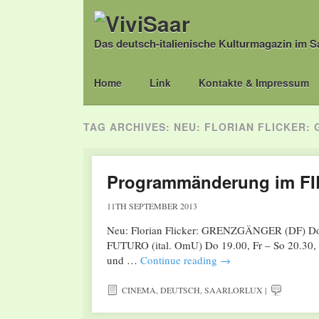
Das deutsch-italienische Kulturmagazin im S
Main menu
Skip
Home
Link
Kontakte & Impressum
to
content
TAG ARCHIVES:
NEU: FLORIAN FLICKER: 
Programmänderung im FIL
11TH SEPTEMBER 2013
Neu: Florian Flicker: GRENZGÄNGER (DF) Do –
FUTURO (ital. OmU) Do 19.00, Fr – So 20.30,
und …
Continue reading
→
CINEMA
,
DEUTSCH
,
SAARLORLUX
|