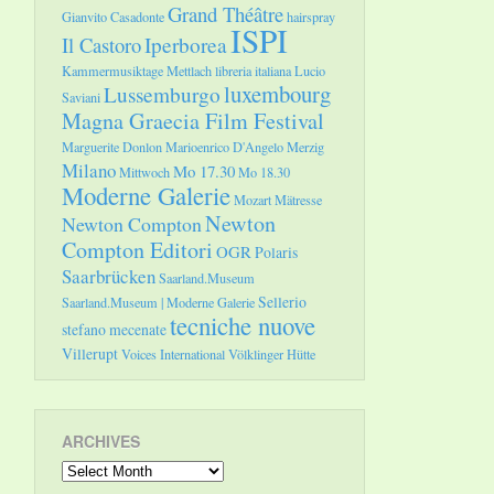
Grand Théâtre
Gianvito Casadonte
hairspray
ISPI
Il Castoro
Iperborea
Kammermusiktage Mettlach
libreria italiana
Lucio
luxembourg
Lussemburgo
Saviani
Magna Graecia Film Festival
Marguerite Donlon
Marioenrico D'Angelo
Merzig
Milano
Mo 17.30
Mittwoch
Mo 18.30
Moderne Galerie
Mozart
Mätresse
Newton
Newton Compton
Compton Editori
OGR
Polaris
Saarbrücken
Saarland.Museum
Sellerio
Saarland.Museum | Moderne Galerie
tecniche nuove
stefano mecenate
Villerupt
Voices International
Völklinger Hütte
ARCHIVES
Archives