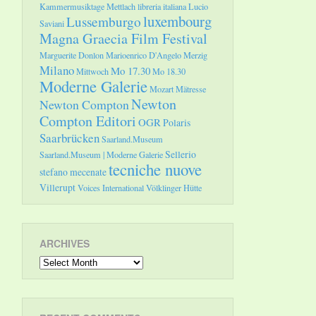
Kammermusiktage Mettlach
libreria italiana
Lucio
luxembourg
Lussemburgo
Saviani
Magna Graecia Film Festival
Marguerite Donlon
Marioenrico D'Angelo
Merzig
Milano
Mo 17.30
Mittwoch
Mo 18.30
Moderne Galerie
Mozart
Mätresse
Newton
Newton Compton
Compton Editori
OGR
Polaris
Saarbrücken
Saarland.Museum
Sellerio
Saarland.Museum | Moderne Galerie
tecniche nuove
stefano mecenate
Villerupt
Voices International
Völklinger Hütte
ARCHIVES
Archives