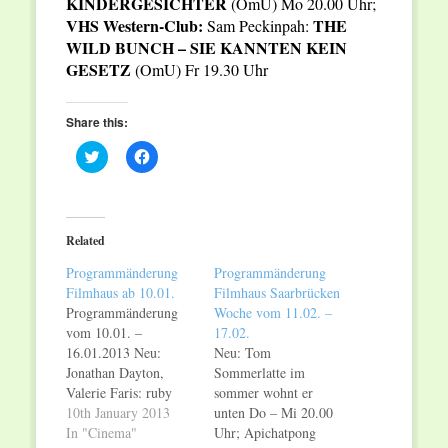
KINDERGESICHTER
(OmU) Mo 20.00 Uhr;
VHS Western-Club:
THE
Sam Peckinpah:
WILD BUNCH – SIE KANNTEN KEIN
GESETZ
(OmU) Fr 19.30 Uhr
Share this:
Click
Click
to
to
share
share
on
on
Twitter
Facebook
(Opens
(Opens
in
in
Related
new
new
window)
window)
Programmänderung
Programmänderung
Filmhaus ab 10.01.
Filmhaus Saarbrücken
Programmänderung
Woche vom 11.02. –
vom 10.01. –
17.02.
16.01.2013 Neu:
Neu: Tom
Jonathan Dayton,
Sommerlatte im
Valerie Faris: ruby
sommer wohnt er
sparks – meine
10th January 2013
unten Do – Mi 20.00
fabelhafte freundin
In "Cinema"
Uhr; Apichatpong