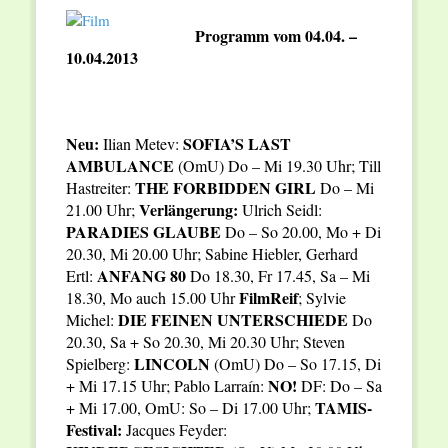
Programm vom 04.04. –
10.04.2013
Neu:
SOFIA’S LAST
Ilian Metev:
AMBULANCE
(OmU) Do – Mi 19.30 Uhr; Till
THE FORBIDDEN GIRL
Hastreiter:
Do – Mi
Verlängerung:
21.00 Uhr;
Ulrich Seidl:
PARADIES GLAUBE
Do – So 20.00, Mo + Di
20.30, Mi 20.00 Uhr; Sabine Hiebler, Gerhard
ANFANG 80
Ertl:
Do 18.30, Fr 17.45, Sa – Mi
FilmReif
18.30, Mo auch 15.00 Uhr
; Sylvie
DIE FEINEN UNTERSCHIEDE
Michel:
Do
20.30, Sa + So 20.30, Mi 20.30 Uhr; Steven
LINCOLN
Spielberg:
(OmU) Do – So 17.15, Di
NO!
+ Mi 17.15 Uhr; Pablo Larraín:
DF: Do – Sa
TAMIS-
+ Mi 17.00, OmU: So – Di 17.00 Uhr;
Festival:
Jacques Feyder: