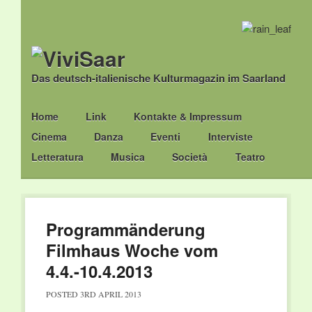
Das deutsch-italienische Kulturmagazin im Saarland
Main menu
Skip
Home
Link
Kontakte & Impressum
to
Cinema
Danza
Eventi
Interviste
content
Letteratura
Musica
Società
Teatro
Programmänderung
Filmhaus Woche vom
4.4.-10.4.2013
POSTED
3RD APRIL 2013