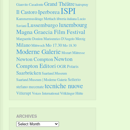
Grand Théâtre
Gianvito Casadonte
hairspray
ISPI
Il Castoro
Iperborea
Kammermusiktage Mettlach
libreria italiana
Lucio
luxembourg
Lussemburgo
Saviani
Magna Graecia Film Festival
Marguerite Donlon
Marioenrico D'Angelo
Merzig
Milano
Mo 17.30
Mittwoch
Mo 18.30
Moderne Galerie
Mozart
Mätresse
Newton
Newton Compton
Compton Editori
OGR
Polaris
Saarbrücken
Saarland.Museum
Sellerio
Saarland.Museum | Moderne Galerie
tecniche nuove
stefano mecenate
Villerupt
Voices International
Völklinger Hütte
ARCHIVES
Archives