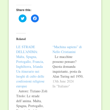
Share this:
Click
Click
to
to
share
share
on
on
Twitter
Facebook
(Opens
(Opens
in
in
Related
new
new
window)
window)
LE STRADE
“Machina sapiens” di
DELL’ANIMA:
Nello Cristianini
Malta, Spagna,
Le macchine
Portogallo, Francia,
possono pensare?
Inghilterra, Irlanda
Questa domanda
Un itinerario nei
inquietante, posta da
luoghi di culto delle
Alan Turing nel 1950,
confessioni religiose
ha forse trovato una
13th June 2024
europee
risposta: oggi si può
In "Italiano"
Autore: Tiziano Zoli
conversare con un
Titolo: Le strade
computer senza
dell’anima. Malta,
poterlo distinguere da
Spagna, Portogallo,
un essere umano, e