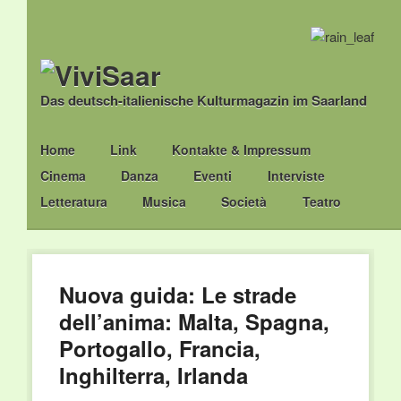
Das deutsch-italienische Kulturmagazin im Saarland
Main menu
Skip
Home
Link
Kontakte & Impressum
to
Cinema
Danza
Eventi
Interviste
content
Letteratura
Musica
Società
Teatro
Nuova guida: Le strade
dell’anima: Malta, Spagna,
Portogallo, Francia,
Inghilterra, Irlanda