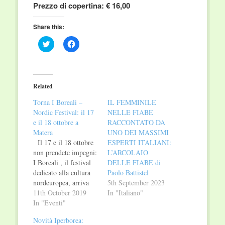
Prezzo di copertina: € 16,00
Share this:
Click
Click
to
to
share
share
on
on
Twitter
Facebook
(Opens
(Opens
in
in
Related
new
new
window)
window)
Torna I Boreali –
IL FEMMINILE
Nordic Festival: il 17
NELLE FIABE
e il 18 ottobre a
RACCONTATO DA
Matera
UNO DEI MASSIMI
Il 17 e il 18 ottobre
ESPERTI ITALIANI:
non prendete impegni:
L’ARCOLAIO
I Boreali , il festival
DELLE FIABE di
dedicato alla cultura
Paolo Battistel
nordeuropea, arriva
5th September 2023
per la prima volta a
11th October 2019
In "Italiano"
Matera con due
In "Eventi"
giornate di
Novità Iperborea:
appuntamenti tra