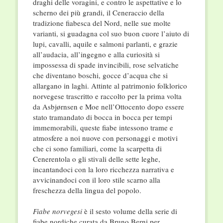
draghi delle voragini, e contro le aspettative e lo
scherno dei più grandi, il Cene­raccio della
tradizione fiabesca del Nord, nelle sue molte
varianti, si guadagna col suo buon cuore l’aiuto di
lupi, cavalli, aquile e salmoni parlanti, e grazie
all’audacia, all’ingegno e alla curiosità si
impossessa di spade invincibili, rose selvatiche
che diventano boschi, gocce d’acqua che si
allargano in laghi. Attinte al patrimonio folklorico
norvegese trascritto e raccolto per la prima volta
da Asbjørnsen e Moe nell’Ottocento dopo essere
stato tramandato di bocca in bocca per tempi
immemorabili, queste fiabe intessono trame e
atmosfere a noi nuove con personaggi e motivi
che ci sono familiari, come la scarpetta di
Cenerentola o gli stivali delle sette leghe,
incantandoci con la loro ricchezza narrativa e
avvicinandoci con il loro stile scarno alla
freschezza della lingua del popolo.
Fiabe norvegesi
è il sesto volume della serie di
fiabe nordiche curata da Bruno Berni per