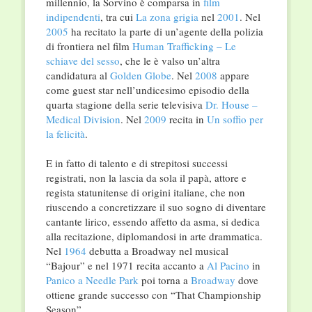
millennio, la Sorvino è comparsa in
film
indipendenti
, tra cui
La zona grigia
nel
2001
. Nel
2005
ha recitato la parte di un’agente della polizia
di frontiera nel film
Human Trafficking – Le
schiave del sesso
, che le è valso un’altra
candidatura al
Golden Globe
. Nel
2008
appare
come guest star nell’undicesimo episodio della
quarta stagione della serie televisiva
Dr. House –
Medical Division
. Nel
2009
recita in
Un soffio per
la felicità
.
E in fatto di talento e di strepitosi successi
registrati, non la lascia da sola il papà, attore e
regista statunitense di origini italiane, che non
riuscendo a concretizzare il suo sogno di diventare
cantante lirico, essendo affetto da asma, si dedica
alla recitazione, diplomandosi in arte drammatica.
Nel
1964
debutta a Broadway nel musical
“Bajour” e nel 1971 recita accanto a
Al Pacino
in
Panico a Needle Park
poi torna a
Broadway
dove
ottiene grande successo con “That Championship
Season”.