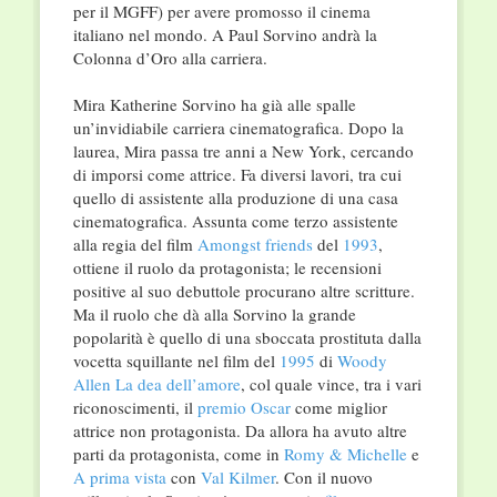
per il MGFF) per avere promosso il cinema
italiano nel mondo. A Paul Sorvino andrà la
Colonna d’Oro alla carriera.
Mira Katherine Sorvino ha già alle spalle
un’invidiabile carriera cinematografica. Dopo la
laurea, Mira passa tre anni a New York, cercando
di imporsi come attrice. Fa diversi lavori, tra cui
quello di assistente alla produzione di una casa
cinematografica. Assunta come terzo assistente
alla regia del film
Amongst friends
del
1993
,
ottiene il ruolo da protagonista; le recensioni
positive al suo debuttole procurano altre scritture.
Ma il ruolo che dà alla Sorvino la grande
popolarità è quello di una sboccata prostituta dalla
vocetta squillante nel film del
1995
di
Woody
Allen
La dea dell’amore
, col quale vince, tra i vari
riconoscimenti, il
premio Oscar
come miglior
attrice non protagonista. Da allora ha avuto altre
parti da protagonista, come in
Romy & Michelle
e
A prima vista
con
Val Kilmer
. Con il nuovo