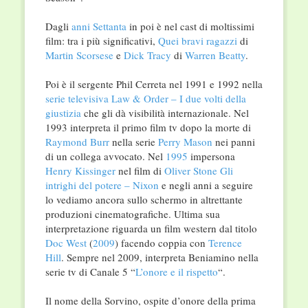
Dagli
anni Settanta
in poi è nel cast di moltissimi
film: tra i più significativi,
Quei bravi ragazzi
di
Martin Scorsese
e
Dick Tracy
di
Warren Beatty
.
Poi è il sergente Phil Cerreta nel 1991 e 1992 nella
serie televisiva
Law & Order – I due volti della
giustizia
che gli dà visibilità internazionale. Nel
1993 interpreta il primo film tv dopo la morte di
Raymond Burr
nella serie
Perry Mason
nei panni
di un collega avvocato. Nel
1995
impersona
Henry Kissinger
nel film di
Oliver Stone
Gli
intrighi del potere – Nixon
e negli anni a seguire
lo vediamo ancora sullo schermo in altrettante
produzioni cinematografiche. Ultima sua
interpretazione riguarda un film western dal titolo
Doc West
(
2009
) facendo coppia con
Terence
Hill
. Sempre nel 2009, interpreta Beniamino nella
serie tv di Canale 5 “
L’onore e il rispetto
“.
Il nome della Sorvino, ospite d’onore della prima