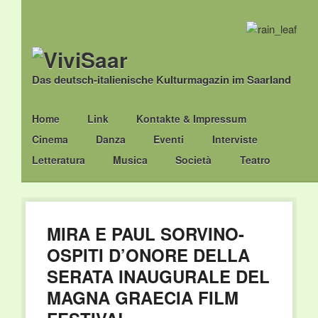
Das deutsch-italienische Kulturmagazin im Saarland
Main menu
Skip
Home
Link
Kontakte & Impressum
to
Cinema
Danza
Eventi
Interviste
content
Letteratura
Musica
Società
Teatro
MIRA E PAUL SORVINO-
OSPITI D’ONORE DELLA
SERATA INAUGURALE DEL
MAGNA GRAECIA FILM