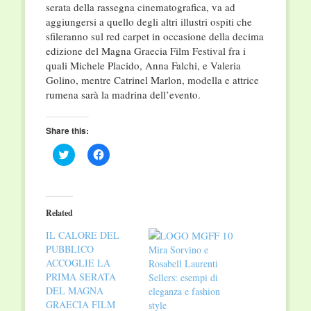
serata della rassegna cinematografica, va ad
aggiungersi a quello degli altri illustri ospiti che
sfileranno sul red carpet in occasione della decima
edizione del Magna Graecia Film Festival fra i
quali Michele Placido, Anna Falchi, e Valeria
Golino, mentre Catrinel Marlon, modella e attrice
rumena sarà la madrina dell’evento.
Share this:
Click
Click
to
to
share
share
on
on
Twitter
Facebook
(Opens
(Opens
in
in
Related
new
new
window)
window)
IL CALORE DEL
PUBBLICO
Mira Sorvino e
ACCOGLIE LA
Rosabell Laurenti
PRIMA SERATA
Sellers: esempi di
DEL MAGNA
eleganza e fashion
GRAECIA FILM
style