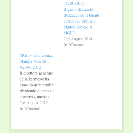
Il genio di Lando
Buzzanca ed il talento
di Sydney Sibilia e
Matteo Rovere al
MGFF
2nd August 2014
In "Cinema"
MGFF- Conferenza
Stampa Venerdì 3
Agosto 2012
Il direttore generale
della kermesse ha
esordito ai microfoni
ribadendo quanto sia
doveroso, anche a
costo di ripetersi,
3rd August 2012
raccontare la passione
In "Cinema"
con cui la gente ha
seguito questa nona
edizione: “Per quanto
il Festival sia sempre