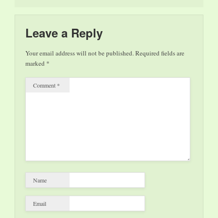
stato molto seguito,
mai come quest’anno
la risposta del
Leave a Reply
pubblico è stata
meravigliosa.
Your email address will not be published.
Required fields are
Vedere…
marked
*
Comment
*
Name
Email