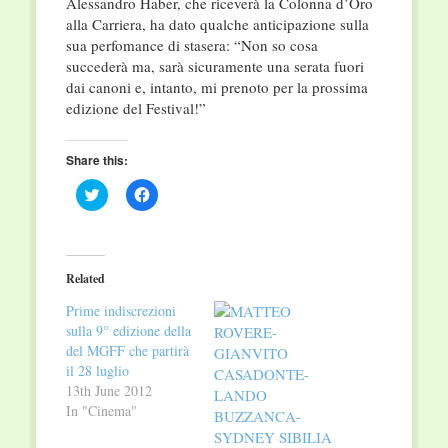
Alessandro Haber, che riceverà la Colonna d’Oro
alla Carriera, ha dato qualche anticipazione sulla
sua perfomance di stasera: “Non so cosa
succederà ma, sarà sicuramente una serata fuori
dai canoni e, intanto, mi prenoto per la prossima
edizione del Festival!”
Share this:
Click
Click
to
to
share
share
on
on
Twitter
Facebook
(Opens
(Opens
in
in
Related
new
new
window)
window)
Prime indiscrezioni
sulla 9° edizione della
del MGFF che partirà
il 28 luglio
13th June 2012
In "Cinema"