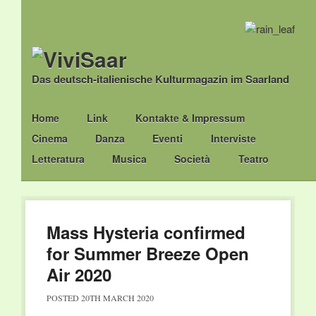
Das deutsch-italienische Kulturmagazin im Saarland
Main menu
Skip
Home
Link
Kontakte & Impressum
to
Cinema
Danza
Eventi
Interviste
content
Letteratura
Musica
Società
Teatro
Mass Hysteria confirmed
for Summer Breeze Open
Air 2020
POSTED
20TH MARCH 2020