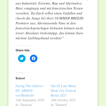
aus Industrial, Extreme, Rap und Alternative.
Hart, eingängig und mit französischen Texten
versehen. Tut Euch selbst einen Gefallen und
checkt die Jungs bei ihrer SUMMER BREEZE-
Premiere aus, Abertausende Fans in den
französischsprachigen Gebieten können nicht
irren! Absoluter Geheimtipp, das könnte Eure
nächste Lieblingsband werden!”
Share this:
Click
Click
to
to
share
share
on
on
Twitter
Facebook
(Opens
(Opens
in
in
Related
new
new
window)
window)
Facing The Gallows –
Out Of Line Music:
EP „MMXX“
Mosh City Festival
veröffentlicht!
Berlin 2023
24th September 2020
18th October 2023
In "Deutsch"
In "Deutsch"