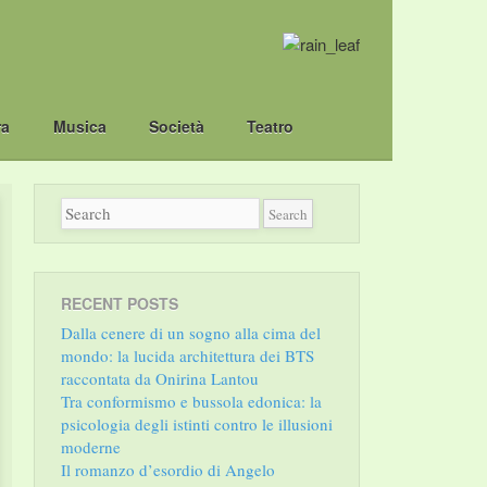
ra
Musica
Società
Teatro
RECENT POSTS
Dalla cenere di un sogno alla cima del
mondo: la lucida architettura dei BTS
raccontata da Onirina Lantou
Tra conformismo e bussola edonica: la
psicologia degli istinti contro le illusioni
moderne
Il romanzo d’esordio di Angelo