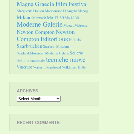
Magna Graecia Film Festival
Marguerite Donlon
Marioenrico D'Angelo
Merzig
Milano
Mo 17.30
Mittwoch
Mo 18.30
Moderne Galerie
Mozart
Mätresse
Newton
Newton Compton
Compton Editori
OGR
Polaris
Saarbrücken
Saarland.Museum
Sellerio
Saarland.Museum | Moderne Galerie
tecniche nuove
stefano mecenate
Villerupt
Voices International
Völklinger Hütte
ARCHIVES
Archives
RECENT COMMENTS