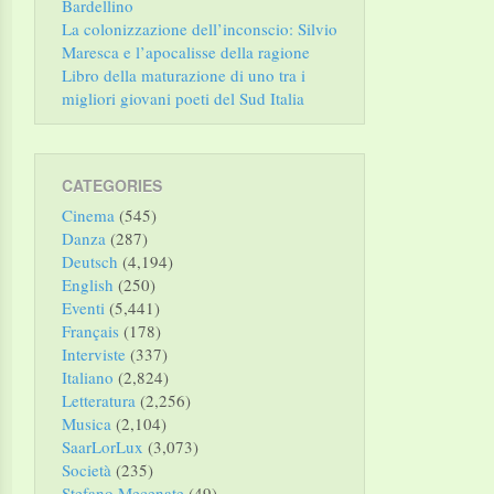
Bardellino
La colonizzazione dell’inconscio: Silvio
Maresca e l’apocalisse della ragione
Libro della maturazione di uno tra i
migliori giovani poeti del Sud Italia
CATEGORIES
Cinema
(545)
Danza
(287)
Deutsch
(4,194)
English
(250)
Eventi
(5,441)
Français
(178)
Interviste
(337)
Italiano
(2,824)
Letteratura
(2,256)
Musica
(2,104)
SaarLorLux
(3,073)
Società
(235)
Stefano Mecenate
(49)