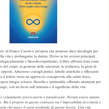
rire
di Franco Casoni è un’opera che propone dieci decaloghi per
lla vita e prolungarne la durata. Diviso in tre sezioni principali
logica/mentale e filosofico/spirituale), il libro affronta temi come
o del corpo, la gestione delle emozioni, la resilienza, la gioia di
a opposti. Attraverso consigli pratici, tabelle sintetiche e riflessioni
a il lettore verso un approccio consapevole alla salute fisica,
opera integra scienza, filosofia e spiritualità, offrendo strumenti per
ungo, con un focus sull’armonia e il significato della vita.
bro è volutamente provocatorio e paradossale. Nessun essere umano
e. Ma è proprio in questo contrasto tra l’impossibilità di evitarla e
anarla che nasce il senso profondo di questo lavoro. Una vita