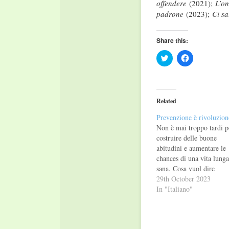
offendere
(2021);
L’om
padrone
(2023);
Ci s
Share this:
Click
Click
to
to
share
share
on
on
Twitter
Facebook
(Opens
(Opens
in
in
Related
new
new
window)
window)
Prevenzione è rivoluzion
Non è mai troppo tardi p
costruire delle buone
abitudini e aumentare le
chances di una vita lunga
sana. Cosa vuol dire
prevenzione? Vivere più 
29th October 2023
lungo e liberi da malattie
In "Italiano"
innanzitutto. Ma non sol
Prevenzione è lotta alle
disuguaglianze, a cominc