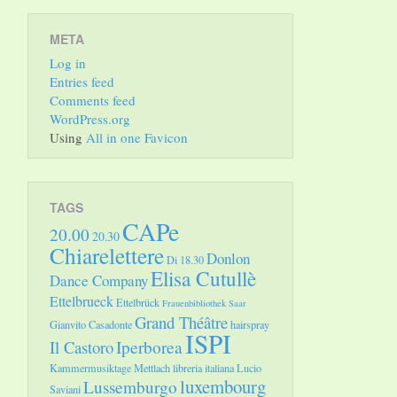
META
Log in
Entries feed
Comments feed
WordPress.org
Using
All in one Favicon
TAGS
CAPe
20.00
20.30
Chiarelettere
Donlon
Di 18.30
Elisa Cutullè
Dance Company
Ettelbrueck
Ettelbrück
Frauenbibliothek Saar
Grand Théâtre
Gianvito Casadonte
hairspray
ISPI
Il Castoro
Iperborea
Kammermusiktage Mettlach
libreria italiana
Lucio
luxembourg
Lussemburgo
Saviani