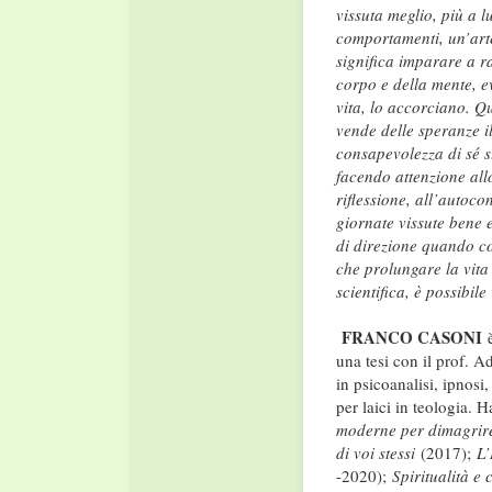
vissuta meglio, più a 
comportamenti, un’arte
significa imparare a ra
corpo e della mente, e
vita, lo accorciano. Q
vende delle speranze il
consapevolezza di sé s
facendo attenzione allo
riflessione, all’autoc
giornate vissute bene 
di direzione quando c
che prolungare la vita 
scientifica, è possibil
FRANCO CASONI
una tesi con il prof. A
in psicoanalisi, ipnos
per laici in teologia. 
moderne per dimagri
di voi stessi
(2017);
L’
-2020);
Spiritualità e