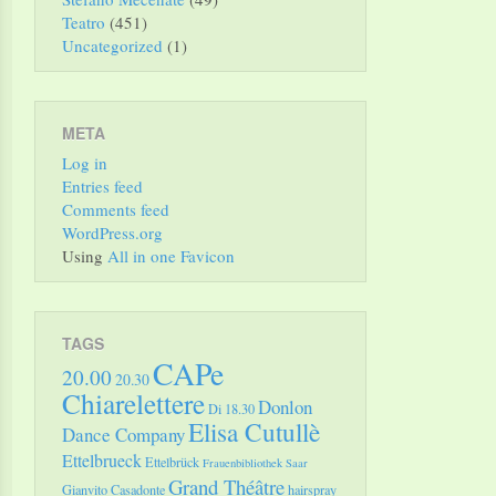
Teatro
(451)
Uncategorized
(1)
META
Log in
Entries feed
Comments feed
WordPress.org
Using
All in one Favicon
TAGS
CAPe
20.00
20.30
Chiarelettere
Donlon
Di 18.30
Elisa Cutullè
Dance Company
Ettelbrueck
Ettelbrück
Frauenbibliothek Saar
Grand Théâtre
Gianvito Casadonte
hairspray