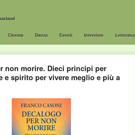
aarland
Cinema
Danza
Eventi
Interviste
Letteratu
 non morire. Dieci principi per
 e spirito per vivere meglio e più a