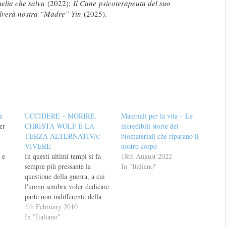
elia che salva
(2022);
Il Cane
psicoterapeuta del suo
alverà nostra “Madre” Yin
(2025).
e
UCCIDERE – MORIRE.
Materiali per la vita – Le
er
CHRISTA WOLF E LA
incredibili storie dei
TERZA ALTERNATIVA:
biomateriali che riparano il
VIVERE
nostro corpo
 e
In questi ultimi tempi si fa
18th August 2022
sempre più pressante la
In "Italiano"
a
questione della guerra, a cui
,
l'uomo sembra voler dedicare
o.
parte non indifferente della
sua vita. Come mai? Forse
4th February 2010
iare
perché, come recita un
In "Italiano"