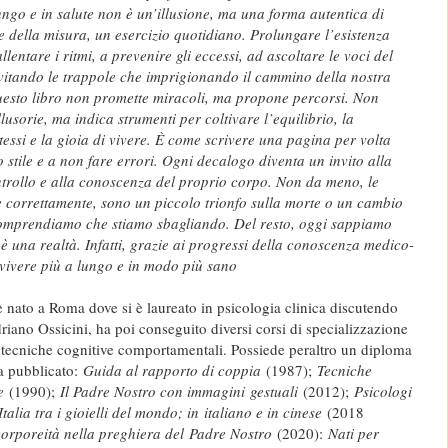
lungo e in salute non è un’illusione, ma una forma autentica di
 della misura, un esercizio quotidiano. Prolungare l’esistenza
llentare i ritmi, a prevenire gli eccessi, ad ascoltare le voci del
vitando le trappole che imprigionando il cammino della nostra
uesto libro non promette miracoli, ma propone percorsi. Non
lusorie, ma indica strumenti per coltivare l’equilibrio, la
tessi e la gioia di vivere. È come scrivere una pagina per volta
 stile e a non fare errori. Ogni decalogo diventa un invito alla
ontrollo e alla conoscenza del proprio corpo. Non da meno, le
e correttamente, sono un piccolo trionfo sulla morte o un cambio
omprendiamo che stiamo sbagliando. Del resto, oggi sappiamo
è una realtà. Infatti, grazie ai progressi della conoscenza medico-
e vivere più a lungo e in modo più sano
è nato a Roma dove si è laureato in psicologia clinica discutendo
driano Ossicini, ha poi conseguito diversi corsi di specializzazione
i, tecniche cognitive comportamentali. Possiede peraltro un diploma
Ha pubblicato:
Guida al rapporto di coppia
(1987);
Tecniche
re
(1990);
Il Padre Nostro con immagini
gestuali
(2012);
Psicologi
Italia tra i gioielli del mondo; in
italiano e in cinese
(2018
 corporeità nella preghiera del
Padre Nostro
(2020):
Nati per