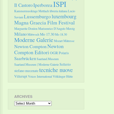
ISPI
Il Castoro
Iperborea
Kammermusiktage Mettlach
libreria italiana
Lucio
luxembourg
Lussemburgo
Saviani
Magna Graecia Film Festival
Marguerite Donlon
Marioenrico D'Angelo
Merzig
Milano
Mo 17.30
Mittwoch
Mo 18.30
Moderne Galerie
Mozart
Mätresse
Newton
Newton Compton
Compton Editori
OGR
Polaris
Saarbrücken
Saarland.Museum
Sellerio
Saarland.Museum | Moderne Galerie
tecniche nuove
stefano mecenate
Villerupt
Voices International
Völklinger Hütte
ARCHIVES
Archives