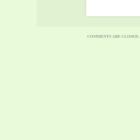
da quelle economiche;
prevenzione è cura
dell’ambiente; è…
COMMENTS ARE CLOSED.