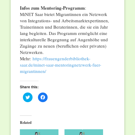
Infos zum Mentoring-Programm
:
MiNET Saar bietet Migrantinnen ein Netzwerk
von Integrations- und Arbeitsmarktexpertinnen,
Trainerinnen und Beraterinnen, die sie ein Jahr
lang begleiten. Das Programm ermöglicht eine
interkulturelle Begegnung auf Augenhöhe und
Zugänge zu neuen (beruflichen oder privaten)
Netzwerken.
Mehr:
https://frauengenderbibliothek-
saar.de/minet-saar-mentoringnetzwerk-fuer-
migrantinnen/
Share this:
Click
Click
to
to
share
share
on
on
Twitter
Facebook
(Opens
(Opens
in
in
Related
new
new
window)
window)