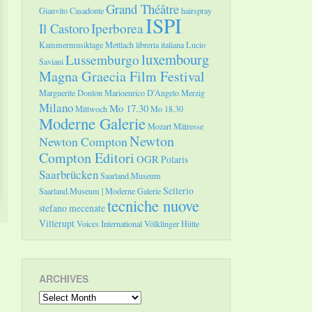
Grand Théâtre
Gianvito Casadonte
hairspray
ISPI
Il Castoro
Iperborea
Kammermusiktage Mettlach
libreria italiana
Lucio
luxembourg
Lussemburgo
Saviani
Magna Graecia Film Festival
Marguerite Donlon
Marioenrico D'Angelo
Merzig
Milano
Mo 17.30
Mittwoch
Mo 18.30
Moderne Galerie
Mozart
Mätresse
Newton
Newton Compton
Compton Editori
OGR
Polaris
Saarbrücken
Saarland.Museum
Sellerio
Saarland.Museum | Moderne Galerie
tecniche nuove
stefano mecenate
Villerupt
Voices International
Völklinger Hütte
ARCHIVES
Archives