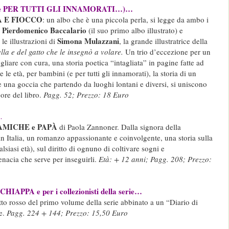
 e PER TUTTI GLI INNAMORATI…)…
A E FIOCCO
:
un albo che è una piccola perla, si legge da ambo i
Pierdomenico Baccalario
a
(il suo primo albo illustrato) e
Simona Mulazzani
 le illustrazioni di
, la grande
illustratrice della
lla e del gatto che le insegnò a volare.
Un trio d’eccezione per un
gliare con cura, una storia poetica “intagliata” in pagine fatte ad
 le età, per bambini (e per tutti gli innamorati), la storia di un
e una goccia che partendo da luoghi lontani e diversi, si uniscono
ore del libro.
Pagg. 52; Prezzo: 18 Euro
…
 AMICHE e PAPÀ
di Paola Zannoner. Dalla signora della
 in Italia, un romanzo appassionante e coinvolgente, una storia sulla
alsiasi età), sul diritto di ognuno di coltivare sogni e
enacia che serve per inseguirli.
Età: + 12 anni; Pagg. 208; Prezzo:
IAPPA e per i collezionisti della serie…
to rosso del primo volume della serie abbinato a un “Diario di
re.
Pagg. 224 + 144; Prezzo: 15,50 Euro