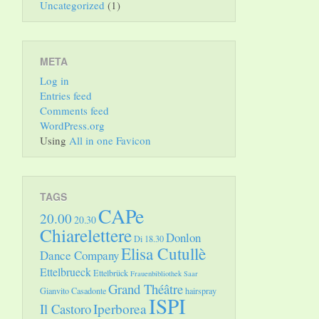
Uncategorized
(1)
META
Log in
Entries feed
Comments feed
WordPress.org
Using
All in one Favicon
TAGS
CAPe
20.00
20.30
Chiarelettere
Donlon
Di 18.30
Elisa Cutullè
Dance Company
Ettelbrueck
Ettelbrück
Frauenbibliothek Saar
Grand Théâtre
Gianvito Casadonte
hairspray
ISPI
Il Castoro
Iperborea