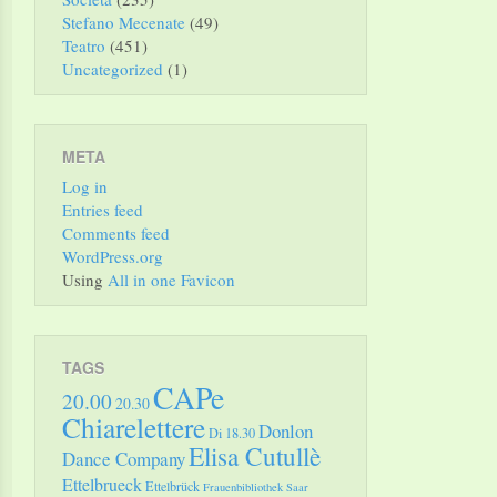
Stefano Mecenate
(49)
Teatro
(451)
Uncategorized
(1)
META
Log in
Entries feed
Comments feed
WordPress.org
Using
All in one Favicon
TAGS
CAPe
20.00
20.30
Chiarelettere
Donlon
Di 18.30
Elisa Cutullè
Dance Company
Ettelbrueck
Ettelbrück
Frauenbibliothek Saar