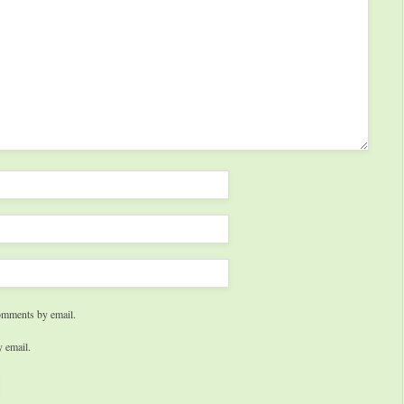
omments by email.
 email.