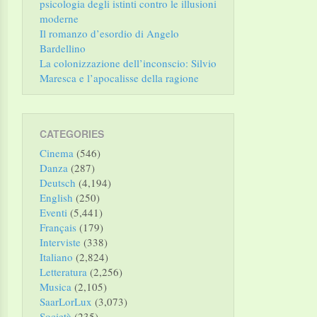
psicologia degli istinti contro le illusioni
moderne
Il romanzo d’esordio di Angelo
Bardellino
La colonizzazione dell’inconscio: Silvio
Maresca e l’apocalisse della ragione
CATEGORIES
Cinema
(546)
Danza
(287)
Deutsch
(4,194)
English
(250)
Eventi
(5,441)
Français
(179)
Interviste
(338)
Italiano
(2,824)
Letteratura
(2,256)
Musica
(2,105)
SaarLorLux
(3,073)
Società
(235)