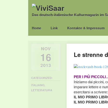
Das deutsch-italienische Kulturmagazin im S
Main menu
Skip
Home
Link
Kontakte & Impressum
to
content
NOV
16
Le strenne d
2013
PER I PIÙ PICCOLI
CATEGORIZED:
Iniziamo dai piccini, c
ITALIANO
,
imparare lettere e num
LETTERATURA
esercitarsi a scrivere:
IL MIO PRIMO LIBR
IL MIO PRIMO LIB