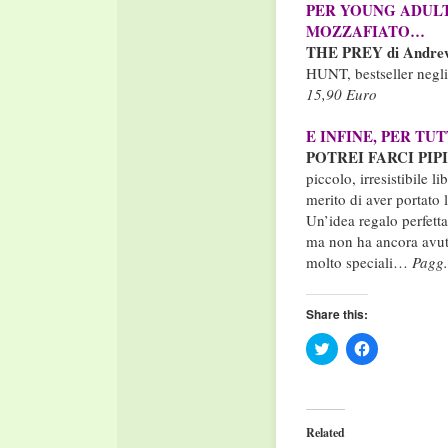
PER YOUNG ADULT
MOZZAFIATO…
THE PREY di Andre
HUNT, bestseller negli
15,90 Euro
E INFINE, PER TU
POTREI FARCI PIPI’ e 
piccolo, irresistibile l
merito di aver portato 
Un’idea regalo perfetta 
ma non ha ancora avuto
molto speciali…
Pagg.
Share this:
Click
Click
to
to
share
share
on
on
Twitter
Facebook
(Opens
(Opens
in
in
Related
new
new