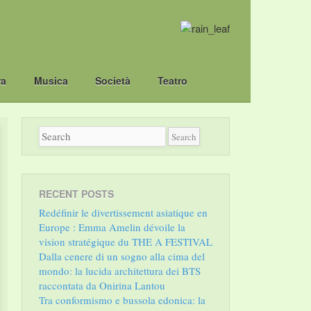
ra
Musica
Società
Teatro
RECENT POSTS
Redéfinir le divertissement asiatique en
Europe : Emma Amelin dévoile la
vision stratégique du THE A FESTIVAL
Dalla cenere di un sogno alla cima del
mondo: la lucida architettura dei BTS
raccontata da Onirina Lantou
Tra conformismo e bussola edonica: la