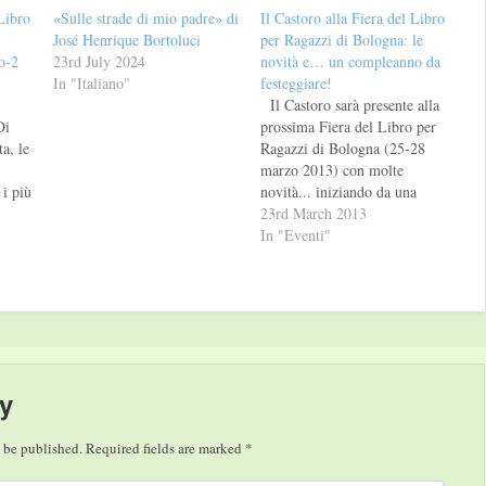
 Libro
«Sulle strade di mio padre» di
Il Castoro alla Fiera del Libro
José Henrique Bortoluci
per Ragazzi di Bologna: le
o-2
23rd July 2024
novità e… un compleanno da
In "Italiano"
festeggiare!
Il Castoro sarà presente alla
Di
prossima Fiera del Libro per
ta, le
Ragazzi di Bologna (25-28
marzo 2013) con molte
 i più
novità... iniziando da una
i,
nuova posizione: quest’anno
23rd March 2013
allo Stand A31, Padiglione
In "Eventi"
rese
25. In occasione della Fiera,
 e
Il Castoro festeggerà 20 anni
a
di attività e libri. Per questo
compleanno tondo e un…
LO È
y
 be published.
Required fields are marked
*