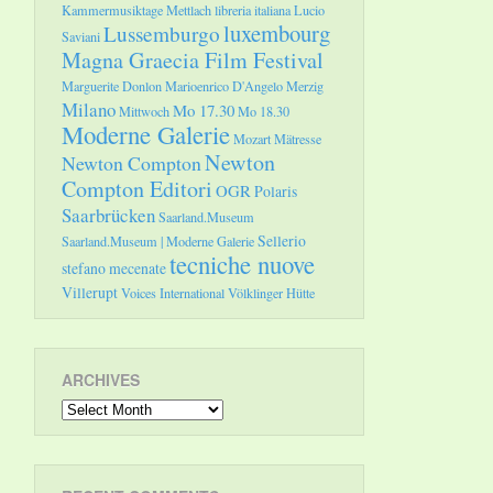
Kammermusiktage Mettlach
libreria italiana
Lucio
luxembourg
Lussemburgo
Saviani
Magna Graecia Film Festival
Marguerite Donlon
Marioenrico D'Angelo
Merzig
Milano
Mo 17.30
Mittwoch
Mo 18.30
Moderne Galerie
Mozart
Mätresse
Newton
Newton Compton
Compton Editori
OGR
Polaris
Saarbrücken
Saarland.Museum
Sellerio
Saarland.Museum | Moderne Galerie
tecniche nuove
stefano mecenate
Villerupt
Voices International
Völklinger Hütte
ARCHIVES
Archives