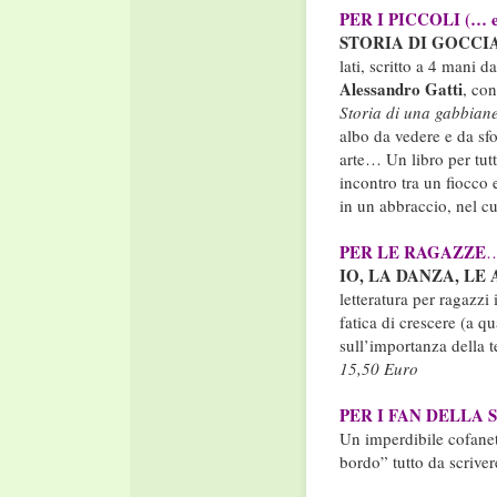
PER I PICCOLI (…
STORIA DI GOCCI
lati, scritto a 4 mani d
Alessandro Gatti
, con
Storia di una gabbiane
albo da vedere e da sfo
arte… Un libro per tutte
incontro tra un fiocco 
in un abbraccio, nel cu
PER LE RAGAZZE
IO, LA DANZA, LE
letteratura per ragazzi
fatica di crescere (a qu
sull’importanza della t
15,50 Euro
PER I FAN DELLA SCH
Un imperdibile cofanet
bordo” tutto da scrive