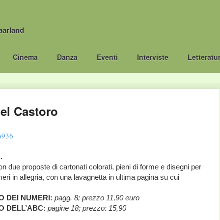
aarland
Cinema
Danza
Eventi
Interviste
Letteratu
el Castoro
…
on due proposte di cartonati colorati, pieni di forme e disegni per
eri in allegria, con una lavagnetta in ultima pagina su cui
O DEI NUMERI:
pagg. 8; prezzo 11,90 euro
RO DELL’ABC:
pagine 18; prezzo: 15,90