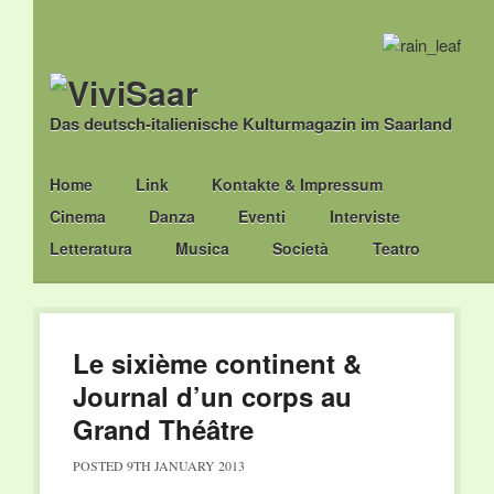
Das deutsch-italienische Kulturmagazin im Saarland
Main menu
Skip
Home
Link
Kontakte & Impressum
to
Cinema
Danza
Eventi
Interviste
content
Letteratura
Musica
Società
Teatro
Le sixième continent &
Journal d’un corps au
Grand Théâtre
POSTED
9TH JANUARY 2013