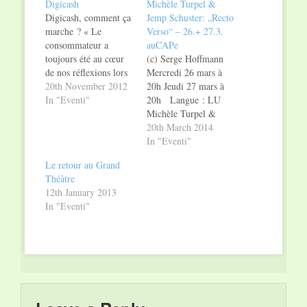
Digicash
Michèle Turpel &
Digicash, comment ça
Jemp Schuster: „Recto
marche ? « Le
Verso“ – 26.+ 27.3.
consommateur a
auCAPe
toujours été au cœur
(c) Serge Hoffmann
de nos réflexions lors
Mercredi 26 mars à
de l’élaboration de
20th November 2012
20h Jeudi 27 mars à
Digicash, c’est
In "Eventi"
20h Langue : LU
pourquoi notre
Michèle Turpel &
objectif a été de créer
Jemp Schuster „Recto
20th March 2014
une solution
Verso“ Jemp
In "Eventi"
extrêmement facile à
Schuster, texte.
Le retour au Grand
utiliser » explique
Georges Urwald,
Théâtre
Georges Berscheid,
musique et piano.
12th January 2013
co-fondateur de
Avec Michèle Turpel
In "Eventi"
Digicash. Et force est
et Jemp Schuster.
de constater que cela
Une femme et un
se confirme…
homme. Ils parlent la
même langue…