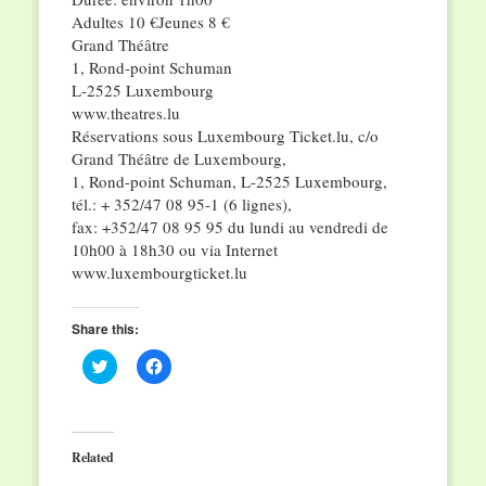
Adultes 10 €Jeunes 8 €
Grand Théâtre
1, Rond-point Schuman
L-2525 Luxembourg
www.theatres.lu
Réservations sous Luxembourg Ticket.lu, c/o
Grand Théâtre de Luxembourg,
1, Rond-point Schuman, L-2525 Luxembourg,
tél.: + 352/47 08 95-1 (6 lignes),
fax: +352/47 08 95 95 du lundi au vendredi de
10h00 à 18h30 ou via Internet
www.luxembourgticket.lu
Share this:
Click
Click
to
to
share
share
on
on
Twitter
Facebook
(Opens
(Opens
in
in
Related
new
new
window)
window)