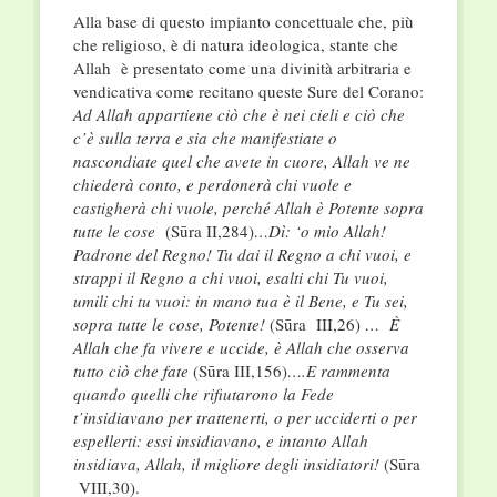
Alla base di questo impianto concettuale che, più
che religioso, è di natura ideologica, stante che
Allah è presentato come una divinità arbitraria e
vendicativa come recitano queste Sure del Corano:
Ad Allah appartiene ciò che è nei cieli e ciò che
c’è sulla terra e sia che manifestiate o
nascondiate quel che avete in cuore, Allah ve ne
chiederà conto, e perdonerà chi vuole e
castigherà chi vuole, perché Allah è Potente sopra
tutte le cose
(Sūra II,284)
…
Dì: ‘o mio Allah!
Padrone del Regno! Tu dai il Regno a chi vuoi, e
strappi il Regno a chi vuoi, esalti chi Tu vuoi,
umili chi tu vuoi: in mano tua è il Bene, e Tu sei,
sopra tutte le cose, Potente!
(Sūra III,26)
…
È
Allah che fa vivere e uccide, è Allah che osserva
tutto ciò che fate
(Sūra III,156)
….
E rammenta
quando quelli che rifiutarono la Fede
t’insidiavano per trattenerti, o per ucciderti o per
espellerti: essi insidiavano, e intanto Allah
insidiava, Allah, il migliore degli insidiatori!
(Sūra
VIII,30).