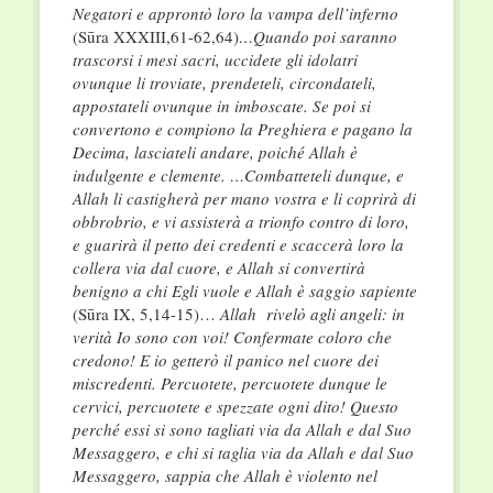
Negatori e approntò loro la vampa dell’inferno
(Sūra XXXIII,61-62,64)
…Quando poi saranno
trascorsi i mesi sacri, uccidete gli idolatri
ovunque li troviate, prendeteli, circondateli,
appostateli ovunque in imboscate. Se poi si
convertono e compiono la Preghiera e pagano la
Decima, lasciateli andare, poiché Allah è
indulgente e clemente. …Combatteteli dunque, e
Allah li castigherà per mano vostra e li coprirà di
obbrobrio, e vi assisterà a trionfo contro di loro,
e guarirà il petto dei credenti e scaccerà loro la
collera via dal cuore, e Allah si convertirà
benigno a chi Egli vuole e Allah è saggio sapiente
(Sūra IX, 5,14-15)…
Allah rivelò agli angeli: in
verità Io sono con voi! Confermate coloro che
credono! E io getterò il panico nel cuore dei
miscredenti. Percuotete, percuotete dunque le
cervici, percuotete e spezzate ogni dito! Questo
perché essi si sono tagliati via da Allah e dal Suo
Messaggero, e chi si taglia via da Allah e dal Suo
Messaggero, sappia che Allah è violento nel