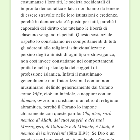
costumanze i loro riti, le società occidentali di
impronta democratica e laica non hanno da temere
di essere stravolte nelle loro istituzioni e credenze,
perché in democrazia c’è posto per tutti, purché i
caposaldi del diritto che tutelano le libertà di
ciascuno vengano rispettati. Questo sostanziale
rispetto lo constatiamo nei comportamenti di tutti
gli aderenti alle religioni istituzionalizzate e
persino degli animisti di ogni tipo e stravaganza,
non così invece constatiamo nei comportamenti
pratici e nella psicologia dei soggetti di
professione islamica. Infatti il musulmano
generalmente non fraternizza mai con un non
musulmano, definito genericamente dal Corano
come
kāfir
, cioè un infedele, e neppure con un
dhimmi
, ovvero un cristiano o un ebro di religione
abramitica, perché il Corano lo impone
chiaramente con queste parole:
Chi, dico, sarà
nemico di Allah, dei suoi Angeli, e dei suoi
Messaggeri, di Gabriele e di Michele, è Allah, è
nemico dei miscredenti
(Sūra II,98). Se Dio è un
nemico per i non credenti, è ovvio che:
Quando