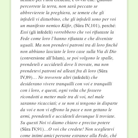
percorrete la terra, non sarà peccato se
abbrevierete la preghiera, se temete che gli
infedeli vi disturbino, che gli infedeli sono per voi
un manifesto nem
ico
Kāfir
, (Sūra IV,101), perché:
E
ssi
(gli infedeli)
vorrebbero che voi rifiutaste la
Fede come loro l’hanno rifiutata e che diveniste
uguali. Ma non prendevi patroni tra di loro finché
non abbiano lasciato le loro case sulla Via di Dio
(conversione all’Islam),
se poi volgono le spalle,
prendeteli e uccideteli dove li trovate, ma non
prendetevi patroni né alleati fra di loro
(Sūra
IV,89)…
Ne troverete altri
(infedeli)
che
desiderano vivere tranquilli con voi e tranquilli
con i loro, e questi, ogni volta che fossero
ricondotti a metter male tra di voi, nel male
saranno ricacciati; e se non si tengono in disparte
da voi e non vi offrono la pace e non gettano le
armi, prendeteli e uccideteli dovunque li troviate.
Su questi Noi vi diamo chiaro e preciso potere
(Sūra IV,91)…
O voi che credete! Non sceglietevi
come intimi amici persone estranee alla Fede, ché