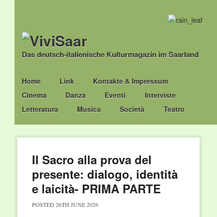
Das deutsch-italienische Kulturmagazin im Saarland
Main menu
Skip
Home
Link
Kontakte & Impressum
to
Cinema
Danza
Eventi
Interviste
content
Letteratura
Musica
Società
Teatro
Il Sacro alla prova del
presente: dialogo, identità
e laicità- PRIMA PARTE
POSTED
26TH JUNE 2026