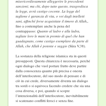
misericordiosamente alleggerire le precedenti
sanzioni; ma chi, dopo tutto questo, trasgredisca
la legge, avrà castigo cocente. La legge del
taglione è garanzia di vita, o voi dagli intelletti
sani, affinché forse acquistiate il timore di Allah,,
fino a contemplare anche la pena del
contrappasso
: Quanto al ladro e alla ladra,
tagliate loro le mani in premio di quel che han
guadagnato, come castigo esemplare da parte di
Allah, che Allah è potente e saggio
(Sūra V,38).
La sostanza della religione islamica sta in questi
presupposti. Questa chiarezza è necessaria, perché
ogni dialogo che vuol portare frutto deve partire
dalla conoscenza quanto più precisa e onesta
dell’interlocutore, del suo modo di pensare e di
ciò in cui crede, diversamente diventa un dialogo
tra sordi o si equivoca facendo credere che sia una
cosa diversa, e poi, quando si scopre
l’intenzionalità dell’interlocutore, inevitabilmente
si scatenano conflitti feroci e senza fine.