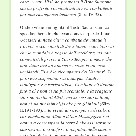
casa. A tutti Allah ha promesso il Bene Supremo,
ma ha preferito i combattenti ai non combattenti
per una ricompensa immensa
(Sūra IV 95)
.
Onde evitare ambiguità, il Testo Sacro islamico
specifica bene in che cosa consista questo Jihad:
Uccidete dunque chi vi combatte dovunque li
troviate e scacciateli di dove hanno scacciato voi,
che lo scandalo è peggio dell’uccidere; ma non
combatteteli presso il Sacro Tempio, a meno che
non siano essi ad attaccarvi colà: in tal caso
uccideteli. Tale è la ricompensa dei Negatori. Se
però essi sospendono la battaglia, Allah è
indulgente e misericordioso. Combatteteli dunque
fino a che non ci sia più scandalo, e la religione
sia solo quella di Allah; ma se cessano la lotta,
non ci sia più inimicizia che per gli iniqui
(Sūra
II,191-193)…
In verità la ricompensa di coloro
che combattono Allah e il Suo Messaggero e si
danno a corrompere la terra è che essi saranno
massacrati, o crocifissi, o amputati delle mani e
dei piedi dai lati opposti, o banditi dalla terra: