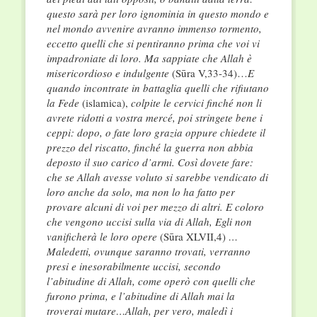
questo sarà per loro ignominia in questo mondo e
nel mondo avvenire avranno immenso tormento,
eccetto quelli che si pentiranno prima che voi vi
impadroniate di loro. Ma sappiate che Allah è
misericordioso e indulgente
(Sūra V,33-34)…
E
quando incontrate in battaglia quelli che rifiutano
la Fede
(islamica),
colpite le cervici
finché non li
avrete ridotti a vostra mercé, poi stringete bene i
ceppi: dopo, o fate loro grazia oppure chiedete il
prezzo del riscatto, finché la guerra non abbia
deposto il suo carico d’armi. Così dovete fare:
che se Allah avesse voluto si sarebbe vendicato di
loro anche da solo, ma non lo ha fatto per
provare alcuni di voi per mezzo di altri. E coloro
che vengono uccisi sulla via di Allah, Egli non
vanificherà le loro opere
(Sūra XLVII,4)
…
Maledetti, ovunque saranno trovati, verranno
presi e inesorabilmente uccisi, secondo
l’abitudine di Allah, come operò con quelli che
furono prima, e l’abitudine di Allah mai la
troverai mutare…Allah, per vero, maledì i