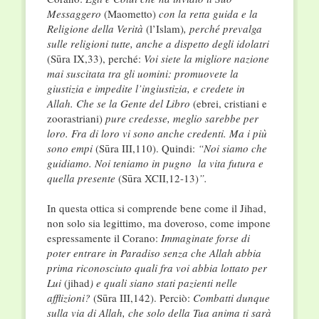
Messaggero
(Maometto)
con la retta guida e la
Religione della Verità
(l’Islam)
, perché prevalga
sulle religioni tutte, anche a dispetto degli idolatri
(Sūra IX,33), perché:
Voi siete la migliore nazione
mai suscitata tra gli uomini: promuovete la
giustizia e impedite l’ingiustizia, e credete in
Allah. Che se la Gente del Libro
(ebrei, cristiani e
zoorastriani)
pure credesse, meglio sarebbe per
loro. Fra di loro vi sono anche credenti. Ma i più
sono empi
(Sūra III,110). Quindi:
“Noi siamo che
guidiamo. Noi teniamo in pugno la vita futura e
quella presente
(Sūra XCII,12-13)
”.
In questa ottica si comprende bene come il Jihad,
non solo sia legittimo, ma doveroso, come impone
espressamente il Corano:
Immaginate forse di
poter entrare in Paradiso senza che Allah abbia
prima riconosciuto quali fra voi abbia lottato per
Lui
(jihad
) e quali siano stati pazienti nelle
afflizioni?
(Sūra III,142). Perciò:
Combatti dunque
sulla via di Allah, che solo della Tua anima ti sarà