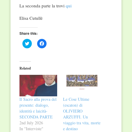
La seconda parte la trovi
qui
Elisa Cutullè
Share this:
Click
Click
to
to
share
share
on
on
Twitter
Facebook
(Opens
(Opens
in
in
Related
new
new
window)
window)
Il Sacro alla prova del
Le Cose Ultime
presente: dialogo,
(escaton) di
identità e laicità-
OLIVIERO
SECONDA PARTE
ARZUFFI. Un
2nd July 2026
viaggio tra vita, morte
In "Interviste"
e destino