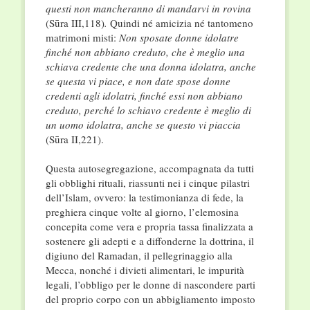
questi non mancheranno di mandarvi in rovina
(Sūra III,118)
.
Quindi né amicizia né tantomeno
matrimoni misti:
Non sposate donne idolatre
finché non abbiano creduto, che è meglio una
schiava credente che una donna idolatra, anche
se questa vi piace, e non date spose donne
credenti agli idolatri, finché essi non abbiano
creduto, perché lo schiavo credente è meglio di
un uomo idolatra, anche se questo vi piaccia
(Sūra II,221).
Questa autosegregazione, accompagnata da tutti
gli obblighi rituali, riassunti nei i cinque pilastri
dell’Islam, ovvero: la testimonianza di fede, la
preghiera cinque volte al giorno, l’elemosina
concepita come vera e propria tassa finalizzata a
sostenere gli adepti e a diffonderne la dottrina, il
digiuno del Ramadan, il pellegrinaggio alla
Mecca, nonché i divieti alimentari, le impurità
legali, l’obbligo per le donne di nascondere parti
del proprio corpo con un abbigliamento imposto