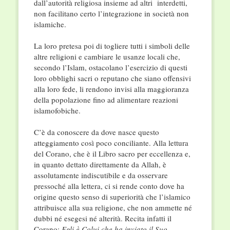
dall’autorità religiosa insieme ad altri interdetti,
non facilitano certo l’integrazione in società non
islamiche.
La loro pretesa poi di togliere tutti i simboli delle
altre religioni e cambiare le usanze locali che,
secondo l’Islam, ostacolano l’esercizio di questi
loro obblighi sacri o reputano che siano offensivi
alla loro fede, li rendono invisi alla maggioranza
della popolazione fino ad alimentare reazioni
islamofobiche.
C’è da conoscere da dove nasce questo
atteggiamento così poco conciliante. Alla lettura
del Corano, che è il Libro sacro per eccellenza e,
in quanto dettato direttamente da Allah, è
assolutamente indiscutibile e da osservare
pressoché alla lettera, ci si rende conto dove ha
origine questo senso di superiorità che l’islamico
attribuisce alla sua religione, che non ammette né
dubbi né esegesi né alterità. Recita infatti il
Corano:
Egli è Colui che ha inviato il Suo