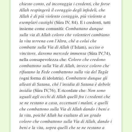
chiesto conto, ed incoraggia i credenti, che forse
Allah respingerà il coraggio degli infedeli, che
Allah è di più violento coraggio, più violento a
esemplari castighi
(Sūra IV, 84)
.
E i credenti, tutti
insieme come comunità:
Combattano dunque
sulla via di Allah coloro che volentieri cambiano
la vita terrena con l’Altra, ché a colui che
combatte sulla Via di Allah
(l’Islam)
, ucciso o
vincitore, daremo mercede immensa
(Sūra IV,74),
nella consapevolezza che: C
oloro che credono
combattono sulla Via di Allah, invece coloro che
rifiutano la Fede combattono sulla via del Tag
ūt
(
ogni forma di idolatria).
Combattete dunque gli
alleati di Satana, ché l’insidia di Satana è debole
insidia
(Sūra IV,76). E ricordate che:
Non sono
uguali agli occhi di Allah quelli fra i credenti che
se ne restano a casa, eccettuati i malati, e quelli
che combattono sulla Via di Allah dando i beni e
la vita, poiché Allah ha esaltato di un grado
coloro che combattono sulla Via di Allah, dando i
beni e la vita, sopra quelli che se ne restano a