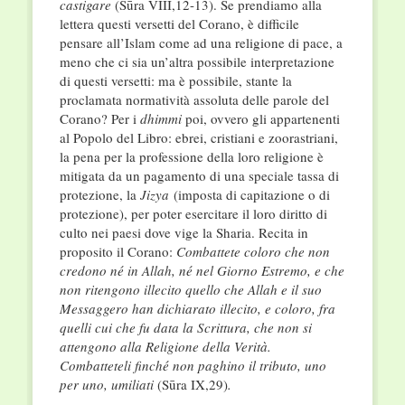
castigare
(Sūra VIII,12-13). Se prendiamo alla
lettera questi versetti del Corano, è difficile
pensare all’Islam come ad una religione di pace, a
meno che ci sia un’altra possibile interpretazione
di questi versetti: ma è possibile, stante la
proclamata normatività assoluta delle parole del
Corano? Per i
dhimmi
poi, ovvero gli appartenenti
al Popolo del Libro: ebrei, cristiani e zoorastriani,
la pena per la professione della loro religione è
mitigata da un pagamento di una speciale tassa di
protezione, la
Jizya
(imposta di capitazione o di
protezione), per poter esercitare il loro diritto di
culto nei paesi dove vige la Sharia. Recita in
proposito il Corano:
Combattete coloro che non
credono né in Allah, né nel Giorno Estremo, e che
non ritengono illecito quello che Allah e il suo
Messaggero han dichiarato illecito, e coloro, fra
quelli cui che fu data la Scrittura, che non si
attengono alla Religione della Verità.
Combatteteli finché non paghino il tributo, uno
per uno, umiliati
(Sūra IX,29)
.