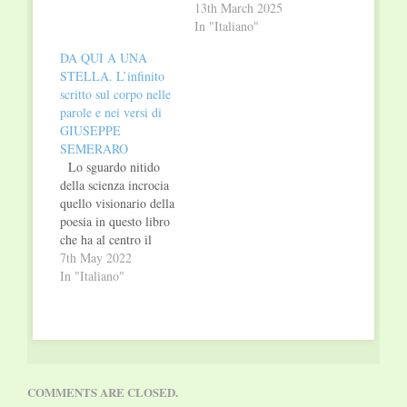
13th March 2025
In "Italiano"
DA QUI A UNA
STELLA. L’infinito
scritto sul corpo nelle
parole e nei versi di
GIUSEPPE
SEMERARO
Lo sguardo nitido
della scienza incrocia
quello visionario della
poesia in questo libro
che ha al centro il
corpo, la sua fragilità
7th May 2022
e il suo mistero, il suo
In "Italiano"
esporci alle
contraddizioni del
presente. Nati da un
progetto teatrale di
Semeraro, questi versi
continuano, dalla
COMMENTS ARE CLOSED.
pagina, a parlarci, a