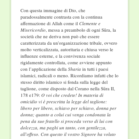
Con questa immagine di Dio, che
paradossalmente contrasta con la continua
affermazione di Allah come il
Clemente e
Misericordio
, messa a preambolo di ogni Sūra, la
società che ne deriva non può che essere
caratterizzata da un’organizzazione tribale, ovvero
molto verticalizzata, autoritaria e chiusa verso le
influenze esterne, e la convivenza sociale
rigidamente controllata, come avviene appunto
con l’applicazione della
Sharia
in tutti i paesi
islamici, radicali o meno. Ricordiamo infatti che lo
stesso diritto islamico si fonda sulla legge del
taglione, come disposto dal Corano nella Sūra II,
178 e179:
O voi che credete! In materia di
omicidio vi è prescritta la legge del taglione:
libero per libero, schiavo per schiavo, donna per
donna; quanto a colui cui venga condonata la
pena da suo fratello si proceda verso di lui con
dolcezza, ma paghi un tanto, con gentilezza,
all’offeso. Con questo il vostro Signore ha voluto