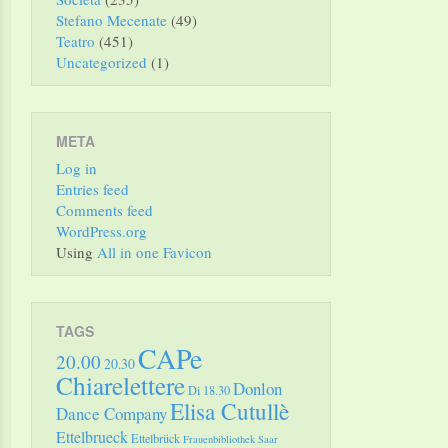
Stefano Mecenate
(49)
Teatro
(451)
Uncategorized
(1)
META
Log in
Entries feed
Comments feed
WordPress.org
Using
All in one Favicon
TAGS
CAPe
20.00
20.30
Chiarelettere
Donlon
Di 18.30
Elisa Cutullè
Dance Company
Ettelbrueck
Ettelbrück
Frauenbibliothek Saar