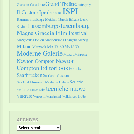
Grand Théâtre
Gianvito Casadonte
hairspray
ISPI
Il Castoro
Iperborea
Kammermusiktage Mettlach
libreria italiana
Lucio
luxembourg
Lussemburgo
Saviani
Magna Graecia Film Festival
Marguerite Donlon
Marioenrico D'Angelo
Merzig
Milano
Mo 17.30
Mittwoch
Mo 18.30
Moderne Galerie
Mozart
Mätresse
Newton
Newton Compton
Compton Editori
OGR
Polaris
Saarbrücken
Saarland.Museum
Sellerio
Saarland.Museum | Moderne Galerie
tecniche nuove
stefano mecenate
Villerupt
Voices International
Völklinger Hütte
ARCHIVES
Archives