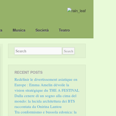
ra
Musica
Società
Teatro
RECENT POSTS
Redéfinir le divertissement asiatique en
Europe : Emma Amelin dévoile la
vision stratégique du THE A FESTIVAL
Dalla cenere di un sogno alla cima del
mondo: la lucida architettura dei BTS
raccontata da Onirina Lantou
Tra conformismo e bussola edonica: la