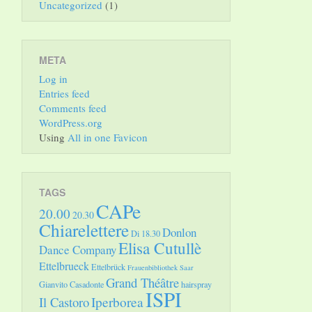
Uncategorized
(1)
META
Log in
Entries feed
Comments feed
WordPress.org
Using
All in one Favicon
TAGS
CAPe
20.00
20.30
Chiarelettere
Donlon
Di 18.30
Elisa Cutullè
Dance Company
Ettelbrueck
Ettelbrück
Frauenbibliothek Saar
Grand Théâtre
Gianvito Casadonte
hairspray
ISPI
Il Castoro
Iperborea