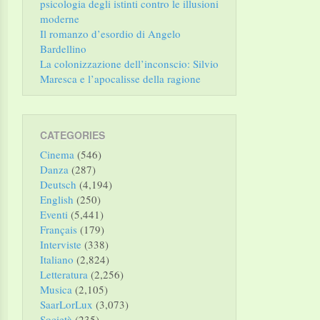
psicologia degli istinti contro le illusioni
moderne
Il romanzo d’esordio di Angelo
Bardellino
La colonizzazione dell’inconscio: Silvio
Maresca e l’apocalisse della ragione
CATEGORIES
Cinema
(546)
Danza
(287)
Deutsch
(4,194)
English
(250)
Eventi
(5,441)
Français
(179)
Interviste
(338)
Italiano
(2,824)
Letteratura
(2,256)
Musica
(2,105)
SaarLorLux
(3,073)
Società
(235)