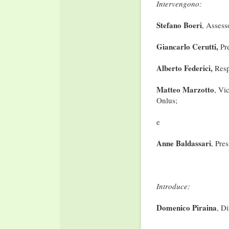
Intervengono:
Stefano Boeri
, Assess
Giancarlo Cerutti,
Pr
Alberto Federici,
Resp
Matteo Marzotto
, Vi
Onlus;
e
Anne Baldassari
, Pre
Introduce:
Domenico Piraina
, D