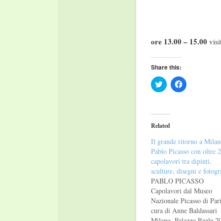
ore 13.00 – 15.00
vis
Share this:
Click
Click
to
to
share
share
on
on
Twitter
Facebook
(Opens
(Opens
in
in
Related
new
new
window)
window)
Il grande ritorno a Milan
Pablo Picasso con oltre 
capolavori tra dipinti,
sculture, disegni e fotogr
PABLO PICASSO
Capolavori dal Museo
Nazionale Picasso di Par
cura di Anne Baldassari
Milano, Palazzo Reale 2