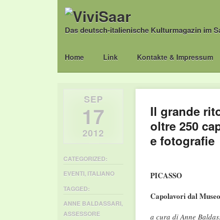
Das deutsch-italienische Kulturmagazin im S
Main menu
Skip
Home
Link
Kontakte & Impressum
to
content
SEP
17
Il grande ri
oltre 250 cap
2012
e fotografie
CATEGORIZED:
EVENTI
,
ITALIANO
PICASSO
TAGGED:
Capolavori dal Museo 
ANNE BALDASSARI
,
ASSESSORE
a cura di Anne Baldas