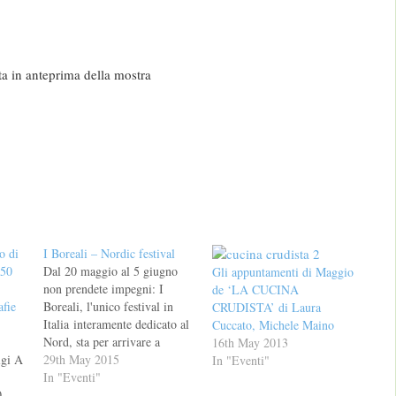
ita in anteprima della mostra
o di
I Boreali – Nordic festival
250
Dal 20 maggio al 5 giugno
Gli appuntamenti di Maggio
non prendete impegni: I
de ‘LA CUCINA
afie
Boreali, l'unico festival in
CRUDISTA’ di Laura
Italia interamente dedicato al
Cuccato, Michele Maino
Nord, sta per arrivare a
16th May 2013
igi A
Milano. Più di 40 gli
29th May 2015
In "Eventi"
appuntamenti, tra cui
In "Eventi"
0
l'inaugurazione al PAC –