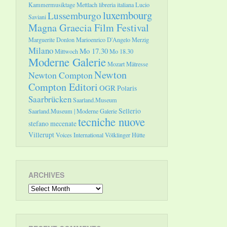
Kammermusiktage Mettlach
libreria italiana
Lucio
luxembourg
Lussemburgo
Saviani
Magna Graecia Film Festival
Marguerite Donlon
Marioenrico D'Angelo
Merzig
Milano
Mo 17.30
Mittwoch
Mo 18.30
Moderne Galerie
Mozart
Mätresse
Newton
Newton Compton
Compton Editori
OGR
Polaris
Saarbrücken
Saarland.Museum
Sellerio
Saarland.Museum | Moderne Galerie
tecniche nuove
stefano mecenate
Villerupt
Voices International
Völklinger Hütte
ARCHIVES
Archives