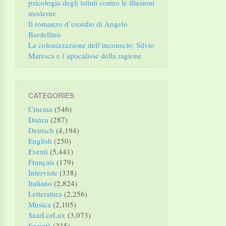
psicologia degli istinti contro le illusioni
moderne
Il romanzo d’esordio di Angelo
Bardellino
La colonizzazione dell’inconscio: Silvio
Maresca e l’apocalisse della ragione
CATEGORIES
Cinema
(546)
Danza
(287)
Deutsch
(4,194)
English
(250)
Eventi
(5,441)
Français
(179)
Interviste
(338)
Italiano
(2,824)
Letteratura
(2,256)
Musica
(2,105)
SaarLorLux
(3,073)
Società
(235)