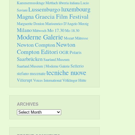
Kammermusiktage Mettlach
libreria italiana
Lucio
luxembourg
Lussemburgo
Saviani
Magna Graecia Film Festival
Marguerite Donlon
Marioenrico D'Angelo
Merzig
Milano
Mo 17.30
Mittwoch
Mo 18.30
Moderne Galerie
Mozart
Mätresse
Newton
Newton Compton
Compton Editori
OGR
Polaris
Saarbrücken
Saarland.Museum
Sellerio
Saarland.Museum | Moderne Galerie
tecniche nuove
stefano mecenate
Villerupt
Voices International
Völklinger Hütte
ARCHIVES
Archives