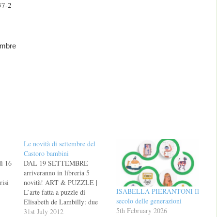
37-2
embre
Le novità di settembre del
Castoro bambini
ì 16
DAL 19 SETTEMBRE
arriveranno in libreria 5
risi
novità! ART & PUZZLE |
ISABELLA PIERANTONI Il
L’arte fatta a puzzle di
secolo delle generazioni
Elisabeth de Lambilly: due
5th February 2026
HI
libri cartonati per i piccoli, un
31st July 2012