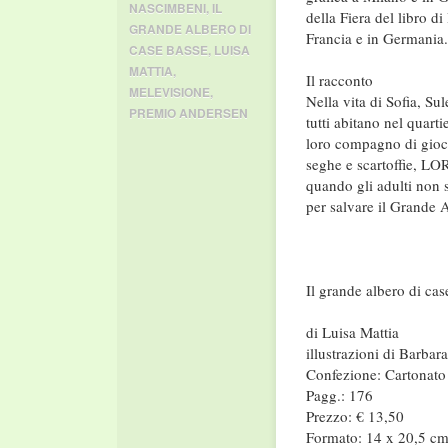
NASCIMBENI
,
IL
della Fiera del libro di
GRANDE ALBERO DI
Francia e in Germania.
CASE BASSE
,
LUISA
MATTIA
,
Il racconto
MELEVISIONE
,
Nella vita di Sofia, S
PREMIO ANDERSEN
tutti abitano nel quart
loro compagno di gioc
seghe e scartoffie, LO
quando gli adulti non 
per salvare il Grande Al
Il grande albero di cas
di Luisa Mattia
illustrazioni di Barba
Confezione: Cartonato
Pagg.: 176
Prezzo: € 13,50
Formato: 14 x 20,5 c