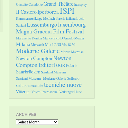
Grand Théâtre
Gianvito Casadonte
hairspray
ISPI
Il Castoro
Iperborea
Kammermusiktage Mettlach
libreria italiana
Lucio
luxembourg
Lussemburgo
Saviani
Magna Graecia Film Festival
Marguerite Donlon
Marioenrico D'Angelo
Merzig
Milano
Mo 17.30
Mittwoch
Mo 18.30
Moderne Galerie
Mozart
Mätresse
Newton
Newton Compton
Compton Editori
OGR
Polaris
Saarbrücken
Saarland.Museum
Sellerio
Saarland.Museum | Moderne Galerie
tecniche nuove
stefano mecenate
Villerupt
Voices International
Völklinger Hütte
ARCHIVES
Archives