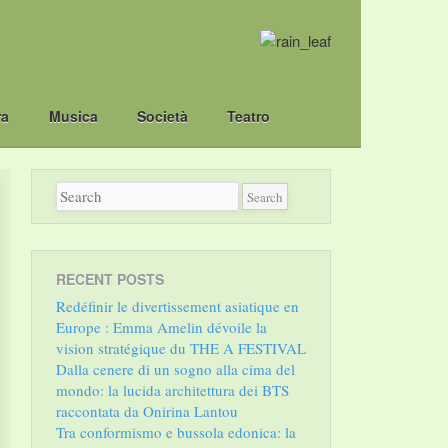
ra
Musica
Società
Teatro
RECENT POSTS
Redéfinir le divertissement asiatique en
Europe : Emma Amelin dévoile la
vision stratégique du THE A FESTIVAL
Dalla cenere di un sogno alla cima del
mondo: la lucida architettura dei BTS
raccontata da Onirina Lantou
Tra conformismo e bussola edonica: la