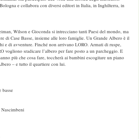
 Bologna e collabora con diversi editori in Italia, in Inghilterra, in
uleiman, Wilson e Gioconda si intrecciano tanti Paesi del mondo, ma
iere di Case Basse, insieme alle loro famiglie. Un Grande Albero è il
hi e di avventure. Finché non arrivano LORO. Armati di ruspe,
RO vogliono sradicare l’albero per fare posto a un parcheggio. E
sanno più che cosa fare, toccherà ai bambini escogitare un piano
bero – e tutto il quartiere con lui.
e basse
ra Nascimbeni
m