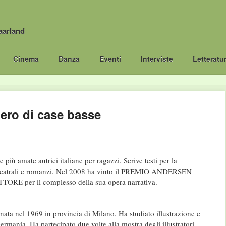
aarland
Cinema
Danza
Eventi
Interviste
Letteratu
bero di case basse
 più amate autrici italiane per ragazzi. Scrive testi per la
eatrali e romanzi. Nel 2008 ha vinto il PREMIO ANDERSEN
RE per il complesso della sua opera narrativa.
ata nel 1969 in provincia di Milano. Ha studiato illustrazione e
ermania. Ha partecipato due volte alla mostra degli illustratori