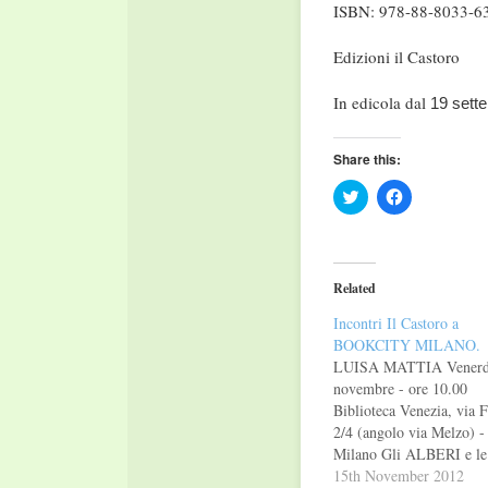
ISBN: 978-88-8033-6
Edizioni il Castoro
In edicola dal
19 sett
Share this:
Click
Click
to
to
share
share
on
on
Twitter
Facebook
(Opens
(Opens
in
in
Related
new
new
window)
window)
Incontri Il Castoro a
BOOKCITY MILANO.
LUISA MATTIA Venerd
novembre - ore 10.00
Biblioteca Venezia, via F
2/4 (angolo via Melzo) -
Milano Gli ALBERI e le
BIBLIOTECHE: LUOG
15th November 2012