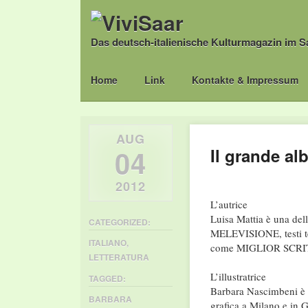
Das deutsch-italienische Kulturmagazin im S
Main menu
Skip
Home
Link
Kontakte & Impressum
to
content
AUG
04
Il grande al
2012
L’autrice
Luisa Mattia è una delle
CATEGORIZED:
MELEVISIONE, testi t
ITALIANO
,
come MIGLIOR SCRITTO
LETTERATURA
L’illustratrice
TAGGED:
Barbara Nascimbeni è n
BARBARA
grafica a Milano e in G