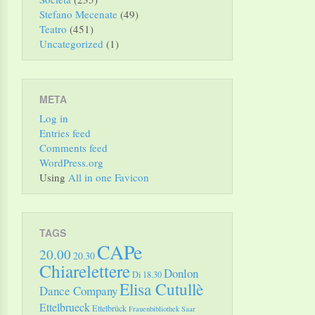
Stefano Mecenate
(49)
Teatro
(451)
Uncategorized
(1)
META
Log in
Entries feed
Comments feed
WordPress.org
Using
All in one Favicon
TAGS
CAPe
20.00
20.30
Chiarelettere
Donlon
Di 18.30
Elisa Cutullè
Dance Company
Ettelbrueck
Ettelbrück
Frauenbibliothek Saar