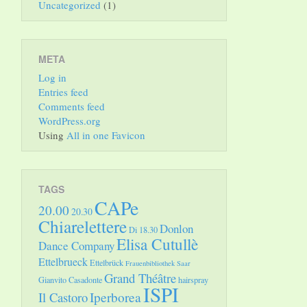
Uncategorized
(1)
META
Log in
Entries feed
Comments feed
WordPress.org
Using
All in one Favicon
TAGS
CAPe
20.00
20.30
Chiarelettere
Donlon
Di 18.30
Elisa Cutullè
Dance Company
Ettelbrueck
Ettelbrück
Frauenbibliothek Saar
Grand Théâtre
Gianvito Casadonte
hairspray
ISPI
Il Castoro
Iperborea