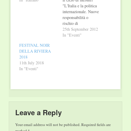
"L'Italia e la politica
internazionale. Nuove
responsabilità o
rischio di
marginalizzazione?",
25th September 2012
aperto dagli interventi
In "Eventi"
di Massimo D'Alema
FESTIVAL NOIR
e Franco Frattini,
DELLA RIVIERA
riprenderà il prossimo
2018
1 ottobre alle ore
11th July 2018
18.00con: Pier
In "Eventi"
Ferdinando Casini
Leader Udc;
Presidente Camera dei
Deputati (2001-2006)
Il dibattito sarà aperto
da Giancarlo Aragona
(Presidente,…
Leave a Reply
Your email address will not be published.
Required fields are
marked
*