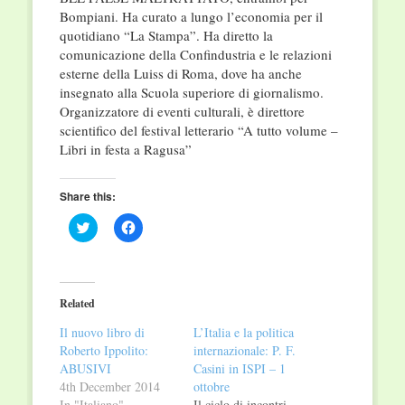
Bompiani. Ha curato a lungo l’economia per il
quotidiano “La Stampa”. Ha diretto la
comunicazione della Confindustria e le relazioni
esterne della Luiss di Roma, dove ha anche
insegnato alla Scuola superiore di giornalismo.
Organizzatore di eventi culturali, è direttore
scientifico del festival letterario “A tutto volume –
Libri in festa a Ragusa”
Share this:
Click
Click
to
to
share
share
on
on
Twitter
Facebook
(Opens
(Opens
in
in
Related
new
new
window)
window)
Il nuovo libro di
L’Italia e la politica
Roberto Ippolito:
internazionale: P. F.
ABUSIVI
Casini in ISPI – 1
4th December 2014
ottobre
In "Italiano"
Il ciclo di incontri