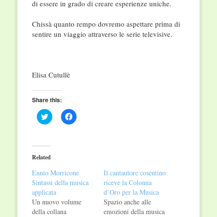
di essere in grado di creare esperienze uniche.
Chissà quanto rempo dovremo aspettare prima di
sentire un viaggio attraverso le serie televisive.
Elisa Cutullè
Share this:
Click
Click
to
to
share
share
on
on
Twitter
Facebook
(Opens
(Opens
in
in
Related
new
new
window)
window)
Ennio Morricone
Il cantautore cosentino
Sintassi della musica
riceve la Colonna
applicata
d’Oro per la Musica
Un nuovo volume
Spazio anche alle
della collana
emozioni della musica