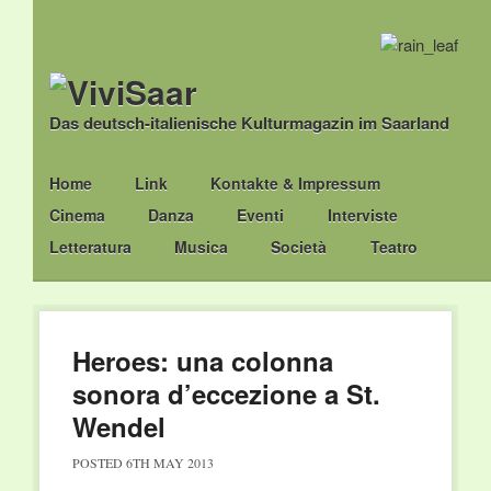
Das deutsch-italienische Kulturmagazin im Saarland
Main menu
Skip
Home
Link
Kontakte & Impressum
to
Cinema
Danza
Eventi
Interviste
content
Letteratura
Musica
Società
Teatro
Heroes: una colonna
sonora d’eccezione a St.
Wendel
POSTED
6TH MAY 2013