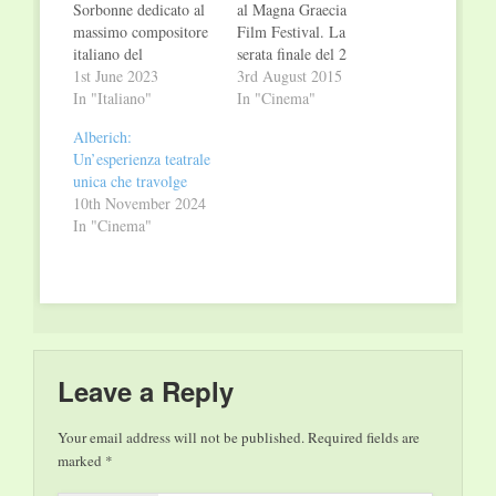
Sorbonne dedicato al
al Magna Graecia
massimo compositore
Film Festival. La
italiano del
serata finale del 2
Novecento, che ci ha
1st June 2023
agosto si è conclusa
3rd August 2015
fatto ridere, tendere i
In "Italiano"
con la performance
In "Cinema"
nervi ma soprattutto
musicale di Brunori
Alberich:
commuovere con
Sas, pseudonimo di
Un’esperienza teatrale
alcune delle colonne
Dario Brunori,
unica che travolge
sonore più belle della
cantautore calabrese
10th November 2024
storia del cinema
molto apprezzato a
In "Cinema"
Ennio Morricone è
livello nazionale.
universalmente
L'artista ha ricevuto la
considerato uno dei
Colonna d'Oro per la
più grandi
Musica realizzata da
compositori di musica
Michele…
applicata. La sua…
Leave a Reply
Your email address will not be published.
Required fields are
marked
*