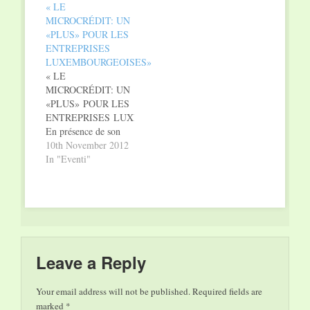
« LE
Tanzfestivals
MICROCRÉDIT: UN
PRINTEMPS DANSE
«PLUS» POUR LES
statt Ø 5.3. –
ENTREPRISES
„Russie“ –
LUXEMBOURGEOISES»
Dokumentarfilm im
« LE
Rahmen der Reihe
MICROCRÉDIT: UN
„Exploration du
«PLUS» POUR LES
monde /
ENTREPRISES LUXEMBOURGEOISES»
Welterkundung“ Ø
En présence de son
8.3. – „Madame
Altesse Royale la
10th November 2012
Butterfly“ – Oper von
Grande Duchesse
In "Eventi"
Giacomo Puccini;…
VENDREDI 16
NOVEMBRE 2012 |
18H00 › 21H00 à la
Chambre des Métiers
2 Circuit de la Foire
Internationale,
Luxembourg
Leave a Reply
Kirchberg Objectifs: •
Lancer le débat sur le
Your email address will not be published.
Required fields are
microcrédit au profit
marked
*