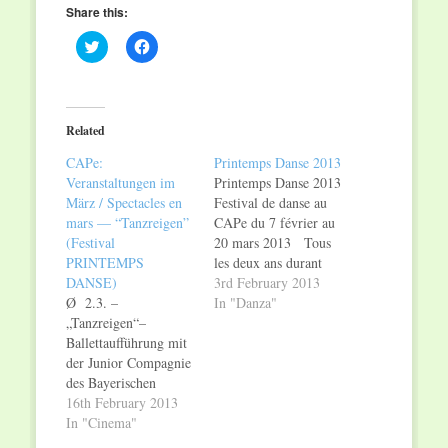
Share this:
Click
Click
to
to
share
share
on
on
Twitter
Facebook
(Opens
(Opens
in
in
Related
new
new
window)
window)
CAPe:
Printemps Danse 2013
Veranstaltungen im
Printemps Danse 2013
März / Spectacles en
Festival de danse au
mars — “Tanzreigen”
CAPe du 7 février au
(Festival
20 mars 2013 Tous
PRINTEMPS
les deux ans durant
DANSE)
son festival de danse
3rd February 2013
Ø 2.3. –
PRINTEMPS
In "Danza"
„Tanzreigen“–
DANSE, les
Ballettaufführung mit
meilleures compagnies
der Junior Compagnie
de danse et de ballet
des Bayerischen
sont à l’affiche au
Staatsballetts II; diese
16th February 2013
CAPe. En 2013 le
Veranstaltung findet
In "Cinema"
festival débute avec la
im Rahmen des
nouvelle création…