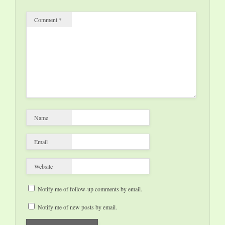
des
entreprises luxembourgeoises.
Comment
*
•…
Name
Email
Website
Notify me of follow-up comments by email.
Notify me of new posts by email.