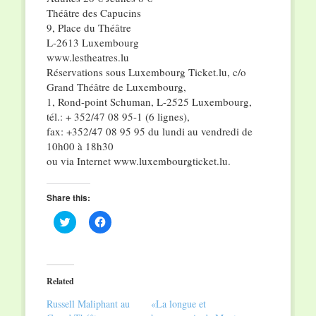
Théâtre des Capucins
9, Place du Théâtre
L-2613 Luxembourg
www.lestheatres.lu
Réservations sous Luxembourg Ticket.lu, c/o
Grand Théâtre de Luxembourg,
1, Rond-point Schuman, L-2525 Luxembourg,
tél.: + 352/47 08 95-1 (6 lignes),
fax: +352/47 08 95 95 du lundi au vendredi de
10h00 à 18h30
ou via Internet www.luxembourgticket.lu.
Share this:
Click
Click
to
to
share
share
on
on
Twitter
Facebook
(Opens
(Opens
in
in
Related
new
new
window)
window)
Russell Maliphant au
«La longue et