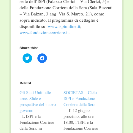
sede dell’ISPI (Palazzo Clerici – Via Clerici, 5) e
della Fondazione Corriere della Sera (Sala Buzzati
– Via Balzan, 3 ang. Via S. Marco, 21), come
sopra indicato. Il programma di dettaglio è
disponibile su:
www.ispionline.it
;
www.fondazionecorriere.it
.
Share this:
Click
Click
to
to
share
share
on
on
Twitter
Facebook
(Opens
(Opens
in
in
Related
new
new
window)
window)
Gli Stati Uniti alle
SOCIETAS – Ciclo
urne. Sfide e
ISPI e Fondazione
prospettive del nuovo
Corriere della Sera
governo
Il 12 giugno
L’ISPI e la
prossimo, alle ore
Fondazione Corriere
18.00, l’ISPI e la
della Sera, in
Fondazione Corriere