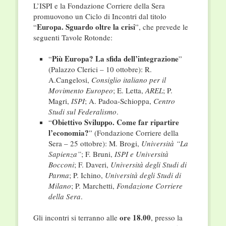
L’ISPI e la Fondazione Corriere della Sera
promuovono un Ciclo di Incontri dal titolo
Europa. Sguardo oltre la crisi
“
”, che prevede le
seguenti Tavole Rotonde:
Più Europa? La sfida dell’integrazione
“
”
(Palazzo Clerici – 10 ottobre): R.
A.Cangelosi,
Consiglio italiano per il
Movimento Europeo
; E. Letta,
AREL
; P.
Magri,
ISPI
; A. Padoa-Schioppa,
Centro
Studi sul Federalismo
.
Obiettivo Sviluppo. Come far ripartire
“
l’economia?
” (Fondazione Corriere della
Sera – 25 ottobre): M. Brogi,
Università “La
Sapienza”
; F. Bruni,
ISPI e Università
Bocconi
; F. Daveri,
Università degli Studi di
Parma
; P. Ichino,
Università degli Studi di
Milano
; P. Marchetti,
Fondazione Corriere
della Sera
.
ore 18.00
Gli incontri si terranno alle
, presso la