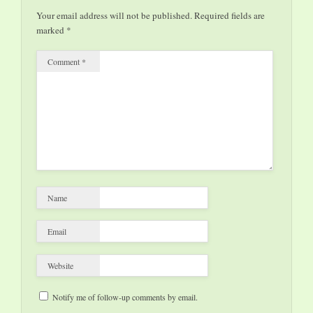
che cambia”,
Your email address will not be published.
Required fields are
l'iniziativa volta a
marked
*
offrire spunti di…
Comment
*
Name
Email
Website
Notify me of follow-up comments by email.