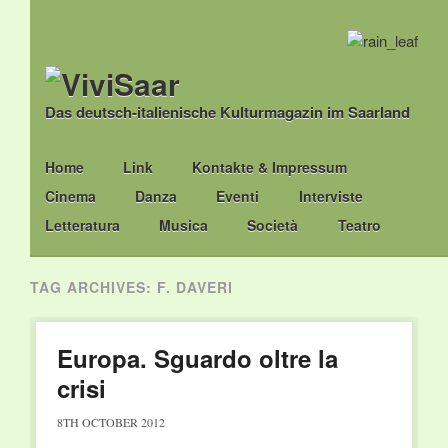
Das deutsch-italienische Kulturmagazin im Saarland
Main menu
Skip
Home
Link
Kontakte & Impressum
to
Cinema
Danza
Eventi
Interviste
content
Letteratura
Musica
Società
Teatro
TAG ARCHIVES:
F. DAVERI
Europa. Sguardo oltre la
crisi
8TH OCTOBER 2012