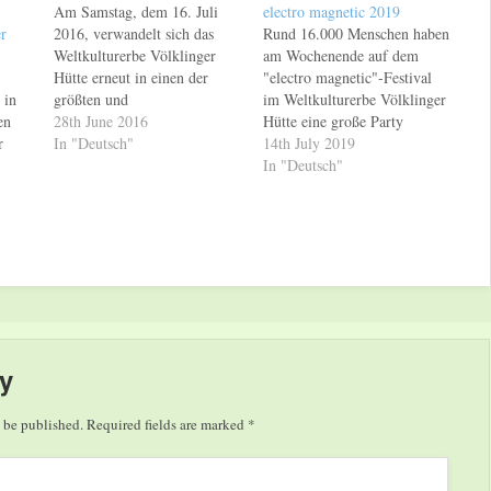
Am Samstag, dem 16. Juli
electro magnetic 2019
r
2016, verwandelt sich das
Rund 16.000 Menschen haben
Weltkulturerbe Völklinger
am Wochenende auf dem
Hütte erneut in einen der
"electro magnetic"-Festival
 in
größten und
im Weltkulturerbe Völklinger
en
außergewöhnlichsten Electro-
28th June 2016
Hütte eine große Party
r
Clubs Deutschlands. Zum
In "Deutsch"
gefeiert. Am Freitag, dem 12.
14th July 2019
mittlerweile fünften "Electro-
Juli und Samstag, dem 13.
In "Deutsch"
ctro-
Magnetic"-Festival sind
Juli 2019, verwandelte sich
internationale Top-Stars der
das Weltkulturerbe Völklinger
0
elektronischen Musik am
Hütte zum achten Mal in
Start. Zu den Headlinern
einen der größten und
c"-
zählen Robin Schulz, Richie
außergewöhnlichsten Electro-
Hawtin, Moguai, Nina
Clubs Deutschlands. Erstmals
Kraviz, Oliver Koletzki, Alle
feierte das "electro…
al"
Farben, andhim und…
t.
y
 be published.
Required fields are marked
*
en…