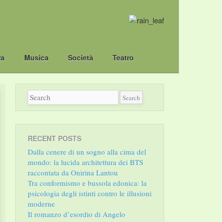
ra
Musica
Società
Teatro
RECENT POSTS
Dalla cenere di un sogno alla cima del
mondo: la lucida architettura dei BTS
raccontata da Onirina Lantou
Tra conformismo e bussola edonica: la
psicologia degli istinti contro le illusioni
moderne
Il romanzo d’esordio di Angelo