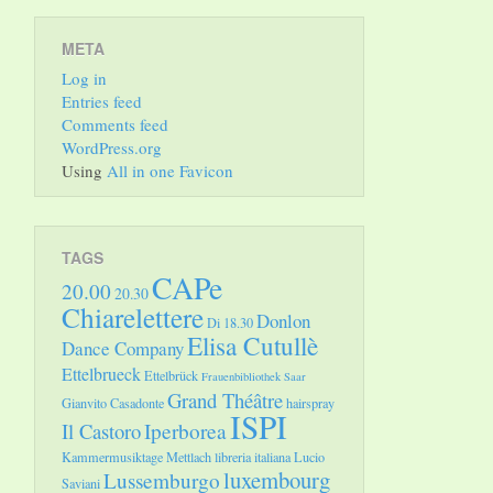
META
Log in
Entries feed
Comments feed
WordPress.org
Using
All in one Favicon
TAGS
CAPe
20.00
20.30
Chiarelettere
Donlon
Di 18.30
Elisa Cutullè
Dance Company
Ettelbrueck
Ettelbrück
Frauenbibliothek Saar
Grand Théâtre
Gianvito Casadonte
hairspray
ISPI
Il Castoro
Iperborea
Kammermusiktage Mettlach
libreria italiana
Lucio
luxembourg
Lussemburgo
Saviani