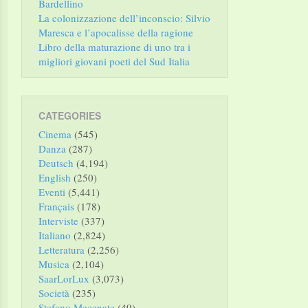
Bardellino
La colonizzazione dell’inconscio: Silvio
Maresca e l’apocalisse della ragione
Libro della maturazione di uno tra i
migliori giovani poeti del Sud Italia
CATEGORIES
Cinema
(545)
Danza
(287)
Deutsch
(4,194)
English
(250)
Eventi
(5,441)
Français
(178)
Interviste
(337)
Italiano
(2,824)
Letteratura
(2,256)
Musica
(2,104)
SaarLorLux
(3,073)
Società
(235)
Stefano Mecenate
(49)