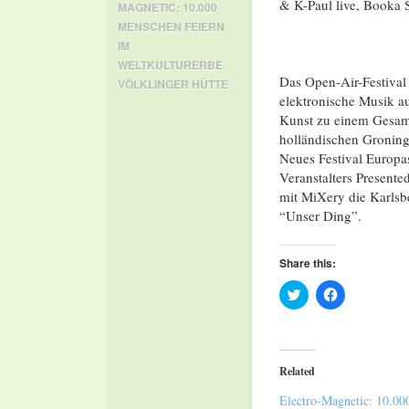
& K-Paul live, Booka
MAGNETIC: 10.000
MENSCHEN FEIERN
IM
WELTKULTURERBE
Das Open-Air-Festival
VÖLKLINGER HÜTTE
elektronische Musik au
Kunst zu einem Gesam
holländischen Groning
Neues Festival Europas
Veranstalters Presente
mit MiXery die Karlsb
“Unser Ding”.
Share this:
Click
Click
to
to
share
share
on
on
Twitter
Facebook
(Opens
(Opens
in
in
Related
new
new
window)
window)
Electro-Magnetic: 10.00