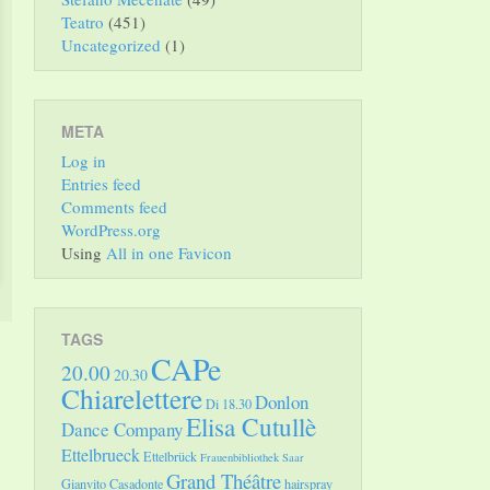
Teatro
(451)
Uncategorized
(1)
META
Log in
Entries feed
Comments feed
WordPress.org
Using
All in one Favicon
TAGS
CAPe
20.00
20.30
Chiarelettere
Donlon
Di 18.30
Elisa Cutullè
Dance Company
Ettelbrueck
Ettelbrück
Frauenbibliothek Saar
Grand Théâtre
Gianvito Casadonte
hairspray