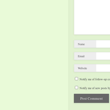
Name
Email
Website
Notify me of follow-up c
Notify me of new posts by