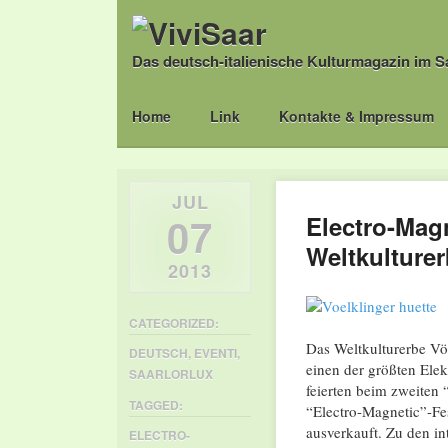
Das deutsch-italienische Kulturmagazin im S
Main menu
Skip
Home
Link
Kontakte & Impressum
to
content
JUL
07
Electro-Mag
Weltkulturer
2013
CATEGORIZED:
Das Weltkulturerbe Völ
DEUTSCH
,
EVENTI
,
einen der größten Ele
SAARLORLUX
feierten beim zweiten 
TAGGED:
“Electro-Magnetic”-Fes
ausverkauft. Zu den i
ELECTRO-