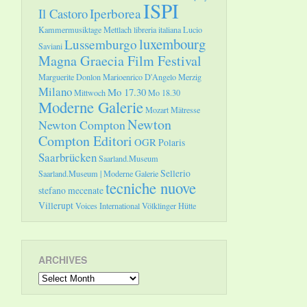
ISPI
Il Castoro
Iperborea
Kammermusiktage Mettlach
libreria italiana
Lucio
luxembourg
Lussemburgo
Saviani
Magna Graecia Film Festival
Marguerite Donlon
Marioenrico D'Angelo
Merzig
Milano
Mo 17.30
Mittwoch
Mo 18.30
Moderne Galerie
Mozart
Mätresse
Newton
Newton Compton
Compton Editori
OGR
Polaris
Saarbrücken
Saarland.Museum
Sellerio
Saarland.Museum | Moderne Galerie
tecniche nuove
stefano mecenate
Villerupt
Voices International
Völklinger Hütte
ARCHIVES
Archives