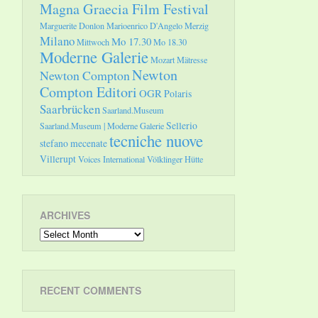
Magna Graecia Film Festival
Marguerite Donlon
Marioenrico D'Angelo
Merzig
Milano
Mo 17.30
Mittwoch
Mo 18.30
Moderne Galerie
Mozart
Mätresse
Newton
Newton Compton
Compton Editori
OGR
Polaris
Saarbrücken
Saarland.Museum
Sellerio
Saarland.Museum | Moderne Galerie
tecniche nuove
stefano mecenate
Villerupt
Voices International
Völklinger Hütte
ARCHIVES
Archives
RECENT COMMENTS