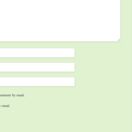
omments by email.
 email.