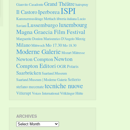
Grand Théâtre
Gianvito Casadonte
hairspray
ISPI
Il Castoro
Iperborea
Kammermusiktage Mettlach
libreria italiana
Lucio
luxembourg
Lussemburgo
Saviani
Magna Graecia Film Festival
Marguerite Donlon
Marioenrico D'Angelo
Merzig
Milano
Mo 17.30
Mittwoch
Mo 18.30
Moderne Galerie
Mozart
Mätresse
Newton
Newton Compton
Compton Editori
OGR
Polaris
Saarbrücken
Saarland.Museum
Sellerio
Saarland.Museum | Moderne Galerie
tecniche nuove
stefano mecenate
Villerupt
Voices International
Völklinger Hütte
ARCHIVES
Archives