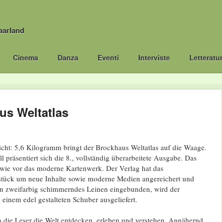
aarland
Cinema
Danza
Eventi
Interviste
Letteratu
us Weltatlas
cht: 5,6 Kilogramm bringt der Brockhaus Weltatlas auf die Waage.
l präsentiert sich die 8., vollständig überarbeitete Ausgabe. Das
 wie vor das moderne Kartenwerk. Der Verlag hat das
rstück um neue Inhalte sowie moderne Medien angereichert und
. In zweifarbig schimmerndes Leinen eingebunden, wird der
 einem edel gestalteten Schuber ausgeliefert.
 die Leser die Welt entdecken, erleben und verstehen. Annähernd