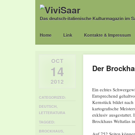
Das deutsch-italienische Kulturmagazin im S
Main menu
Skip
Home
Link
Kontakte & Impressum
to
content
OCT
14
Der Brockha
2012
Ein echtes Schwergewi
Entsprechend gehaltvol
CATEGORIZED:
Kernstück bildet nach
DEUTSCH
,
kartografische Meiste
LETTERATURA
exklusiv ausgestattet
Brockhaus Weltatlas in
TAGGED:
BROCKHAUS
,
Auf 752 Seiten können