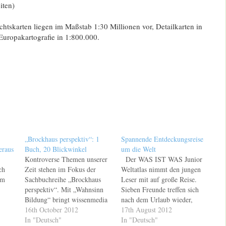
iten)
htskarten liegen im Maßstab 1:30 Millionen vor, Detailkarten in
Europakartografie in 1:800.000.
„Brockhaus perspektiv“: 1
Spannende Entdeckungsreise
eraus
Buch, 20 Blickwinkel
um die Welt
Kontroverse Themen unserer
Der WAS IST WAS Junior
ch
Zeit stehen im Fokus der
Weltatlas nimmt den jungen
im
Sachbuchreihe „Brockhaus
Leser mit auf große Reise.
perspektiv“. Mit „Wahnsinn
Sieben Freunde treffen sich
Bildung“ bringt wissenmedia
nach dem Urlaub wieder,
in der inmediaONE] einen
16th October 2012
jeder war in einem anderen
17th August 2012
khaus
neuen Titel mit
In "Deutsch"
Land. Nach einer kurzen
In "Deutsch"