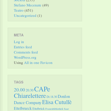
Stefano Mecenate
(49)
Teatro
(451)
Uncategorized
(1)
META
Log in
Entries feed
Comments feed
WordPress.org
Using
All in one Favicon
TAGS
CAPe
20.00
20.30
Chiarelettere
Donlon
Di 18.30
Elisa Cutullè
Dance Company
Ettelbrueck
Ettelbrück
Frauenbibliothek Saar