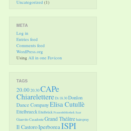
Uncategorized
(1)
META
Log in
Entries feed
Comments feed
WordPress.org
Using
All in one Favicon
TAGS
CAPe
20.00
20.30
Chiarelettere
Donlon
Di 18.30
Elisa Cutullè
Dance Company
Ettelbrueck
Ettelbrück
Frauenbibliothek Saar
Grand Théâtre
Gianvito Casadonte
hairspray
ISPI
Il Castoro
Iperborea