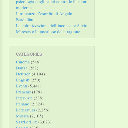
psicologia degli istinti contro le illusioni
moderne
Il romanzo d’esordio di Angelo
Bardellino
La colonizzazione dell’inconscio: Silvio
Maresca e l’apocalisse della ragione
CATEGORIES
Cinema
(546)
Danza
(287)
Deutsch
(4,194)
English
(250)
Eventi
(5,441)
Français
(179)
Interviste
(338)
Italiano
(2,824)
Letteratura
(2,256)
Musica
(2,105)
SaarLorLux
(3,073)
Società
(235)