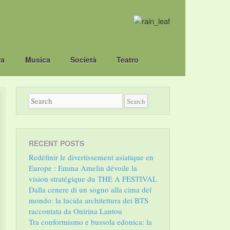
ra
Musica
Società
Teatro
RECENT POSTS
Redéfinir le divertissement asiatique en
Europe : Emma Amelin dévoile la
vision stratégique du THE A FESTIVAL
Dalla cenere di un sogno alla cima del
mondo: la lucida architettura dei BTS
raccontata da Onirina Lantou
Tra conformismo e bussola edonica: la