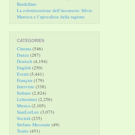
Bardellino
La colonizzazione dell’inconscio: Silvio
Maresca e l’apocalisse della ragione
CATEGORIES
Cinema
(546)
Danza
(287)
Deutsch
(4,194)
English
(250)
Eventi
(5,441)
Français
(179)
Interviste
(338)
Italiano
(2,824)
Letteratura
(2,256)
Musica
(2,105)
SaarLorLux
(3,073)
Società
(235)
Stefano Mecenate
(49)
Teatro
(451)