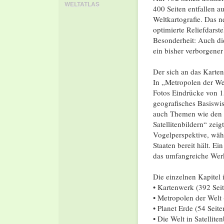
WELTATLAS
400 Seiten entfallen a
Weltkartografie. Das 
optimierte Reliefdarst
Besonderheit: Auch die
ein bisher verborgener
Der sich an das Karten
In „Metropolen der Wel
Fotos Eindrücke von 15
geografisches Basiswi
auch Themen wie den K
Satellitenbildern“ zei
Vogelperspektive, wäh
Staaten bereit hält. E
das umfangreiche Wer
Die einzelnen Kapitel 
• Kartenwerk (392 Seit
• Metropolen der Welt 
• Planet Erde (54 Seite
• Die Welt in Satellite