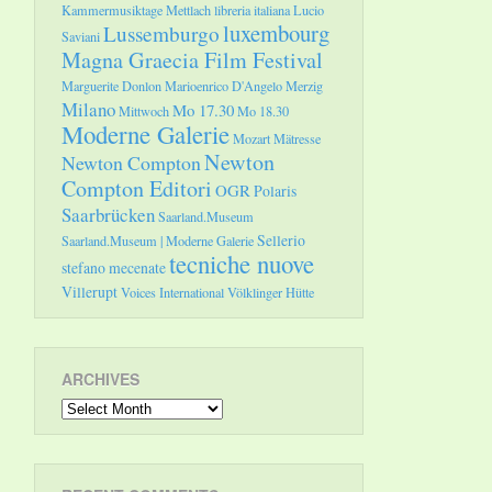
Kammermusiktage Mettlach
libreria italiana
Lucio
luxembourg
Lussemburgo
Saviani
Magna Graecia Film Festival
Marguerite Donlon
Marioenrico D'Angelo
Merzig
Milano
Mo 17.30
Mittwoch
Mo 18.30
Moderne Galerie
Mozart
Mätresse
Newton
Newton Compton
Compton Editori
OGR
Polaris
Saarbrücken
Saarland.Museum
Sellerio
Saarland.Museum | Moderne Galerie
tecniche nuove
stefano mecenate
Villerupt
Voices International
Völklinger Hütte
ARCHIVES
Archives