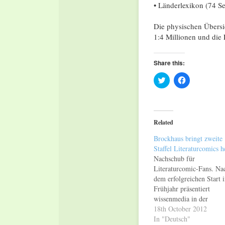
• Länderlexikon (74 Se
Die physischen Übersic
1:4 Millionen und die 
Share this:
Click
Click
to
to
share
share
on
on
Twitter
Facebook
(Opens
(Opens
in
in
Related
new
new
window)
window)
Brockhaus bringt zweite
Staffel Literaturcomics h
Nachschub für
Literaturcomic-Fans. Na
dem erfolgreichen Start 
Frühjahr präsentiert
wissenmedia in der
inmediaONE] GmbH die
18th October 2012
zweite Staffel der „Broc
In "Deutsch"