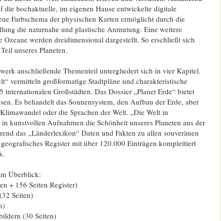
uf die hochaktuelle, im eigenen Hause entwickelte digitale
neue Farbschema der physischen Karten ermöglicht durch die
ellung die naturnahe und plastische Anmutung. Eine weitere
 Ozeane werden dreidimensional dargestellt. So erschließt sich
 Teil unseres Planeten.
werk anschließende Thementeil untergliedert sich in vier Kapitel.
t“ vermitteln großformatige Stadtpläne und charakteristische
 internationalen Großstädten. Das Dossier „Planet Erde“ bietet
ssen. Es behandelt das Sonnensystem, den Aufbau der Erde, aber
limawandel oder die Sprachen der Welt. „Die Welt in
gt in kunstvollen Aufnahmen die Schönheit unseres Planeten aus der
rend das „Länderlexikon“ Daten und Fakten zu allen souveränen
in geografisches Register mit über 120.000 Einträgen komplettiert
k.
im Überblick:
en + 156 Seiten Register)
(32 Seiten)
n)
nbildern (30 Seiten)