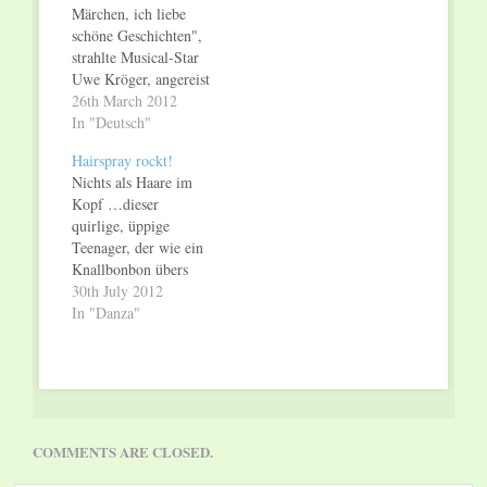
Märchen, ich liebe
schöne Geschichten",
strahlte Musical-Star
Uwe Kröger, angereist
aus seiner Wahlheimat
26th March 2012
Wien, bei der
In "Deutsch"
Pressekonferenz in
Hairspray rockt!
Saarbrücken. Ab Juli
Nichts als Haare im
wird der
Kopf …dieser
hochdekorierte Sänger
quirlige, üppige
(u.a. 13 mal
Teenager, der wie ein
„Deutschlands
Knallbonbon übers
Musical-Star Nr. 1“,
Parkett fegt, und nur
30th July 2012
Fachzeitschrift
eins will: Tanzen!
In "Danza"
Musicals) die EDNA
Und macht sich nichts
TURNBLAD in der
draus dass sie dick ist
Neuproduktion des
oder dauern
Musical-Hits
nachsitzen muss weil
HAIRSPRAY geben.
ihre Frisur den
Wie…
Klassenkameraden die
COMMENTS ARE CLOSED.
sich versperrt.
Weiterhin hält sie