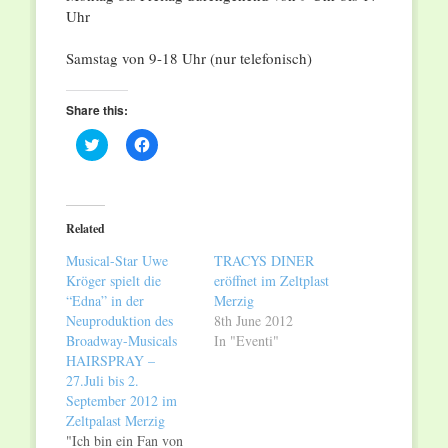
Uhr
Samstag von 9-18 Uhr (nur telefonisch)
Share this:
Click
Click
to
to
share
share
on
on
Twitter
Facebook
(Opens
(Opens
in
in
Related
new
new
window)
window)
Musical-Star Uwe
TRACYS DINER
Kröger spielt die
eröffnet im Zeltplast
“Edna” in der
Merzig
Neuproduktion des
8th June 2012
Broadway-Musicals
In "Eventi"
HAIRSPRAY –
27.Juli bis 2.
September 2012 im
Zeltpalast Merzig
"Ich bin ein Fan von