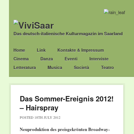
Das deutsch-italienische Kulturmagazin im Saarland
Main menu
Skip
Home
Link
Kontakte & Impressum
to
Cinema
Danza
Eventi
Interviste
content
Letteratura
Musica
Società
Teatro
Das Sommer-Ereignis 2012!
– Hairspray
POSTED
18TH JULY 2012
Neuproduktion des preisgekrönten Broadway-