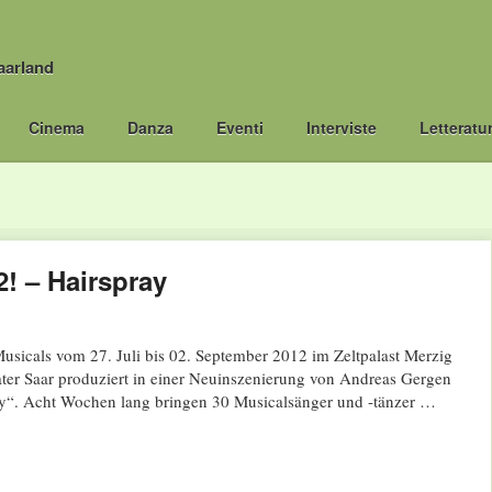
aarland
Cinema
Danza
Eventi
Interviste
Letteratu
! – Hairspray
sicals vom 27. Juli bis 02. September 2012 im Zeltpalast Merzig
r Saar produziert in einer Neuinszenierung von Andreas Gergen
y“. Acht Wochen lang bringen 30 Musicalsänger und -tänzer …