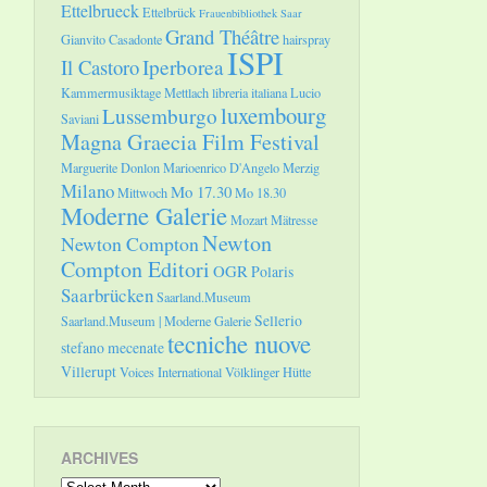
Ettelbrueck
Ettelbrück
Frauenbibliothek Saar
Grand Théâtre
Gianvito Casadonte
hairspray
ISPI
Il Castoro
Iperborea
Kammermusiktage Mettlach
libreria italiana
Lucio
luxembourg
Lussemburgo
Saviani
Magna Graecia Film Festival
Marguerite Donlon
Marioenrico D'Angelo
Merzig
Milano
Mo 17.30
Mittwoch
Mo 18.30
Moderne Galerie
Mozart
Mätresse
Newton
Newton Compton
Compton Editori
OGR
Polaris
Saarbrücken
Saarland.Museum
Sellerio
Saarland.Museum | Moderne Galerie
tecniche nuove
stefano mecenate
Villerupt
Voices International
Völklinger Hütte
ARCHIVES
Archives