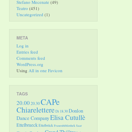
Stefano Mecenate
(49)
Teatro
(451)
Uncategorized
(1)
META
Log in
Entries feed
Comments feed
WordPress.org
Using
All in one Favicon
TAGS
CAPe
20.00
20.30
Chiarelettere
Donlon
Di 18.30
Elisa Cutullè
Dance Company
Ettelbrueck
Ettelbrück
Frauenbibliothek Saar
Grand Théâtre