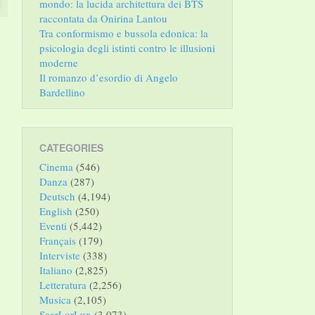
mondo: la lucida architettura dei BTS
raccontata da Onirina Lantou
Tra conformismo e bussola edonica: la
psicologia degli istinti contro le illusioni
moderne
Il romanzo d’esordio di Angelo
Bardellino
CATEGORIES
Cinema
(546)
Danza
(287)
Deutsch
(4,194)
English
(250)
Eventi
(5,442)
Français
(179)
Interviste
(338)
Italiano
(2,825)
Letteratura
(2,256)
Musica
(2,105)
SaarLorLux
(3,073)