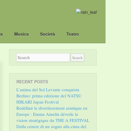
ra
Musica
Società
Teatro
RECENT POSTS
L’anima del Sol Levante conquista
Berlino: prima edizione del NATSU
HIKARI Japan Festival
Redéfinir le divertissement asiatique en
Europe : Emma Amelin dévoile la
vision stratégique du THE A FESTIVAL
Dalla cenere di un sogno alla cima del