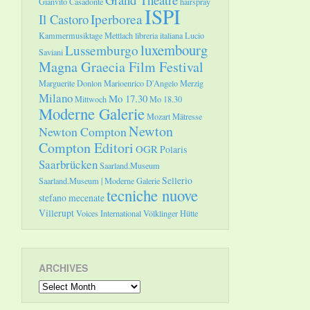
Gianvito Casadonte
hairspray
ISPI
Il Castoro
Iperborea
Kammermusiktage Mettlach
libreria italiana
Lucio
luxembourg
Lussemburgo
Saviani
Magna Graecia Film Festival
Marguerite Donlon
Marioenrico D'Angelo
Merzig
Milano
Mo 17.30
Mittwoch
Mo 18.30
Moderne Galerie
Mozart
Mätresse
Newton
Newton Compton
Compton Editori
OGR
Polaris
Saarbrücken
Saarland.Museum
Sellerio
Saarland.Museum | Moderne Galerie
tecniche nuove
stefano mecenate
Villerupt
Voices International
Völklinger Hütte
ARCHIVES
Archives