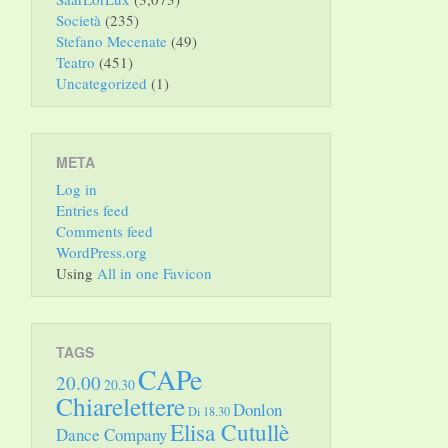
Società
(235)
Stefano Mecenate
(49)
Teatro
(451)
Uncategorized
(1)
META
Log in
Entries feed
Comments feed
WordPress.org
Using
All in one Favicon
TAGS
CAPe
20.00
20.30
Chiarelettere
Donlon
Di 18.30
Elisa Cutullè
Dance Company