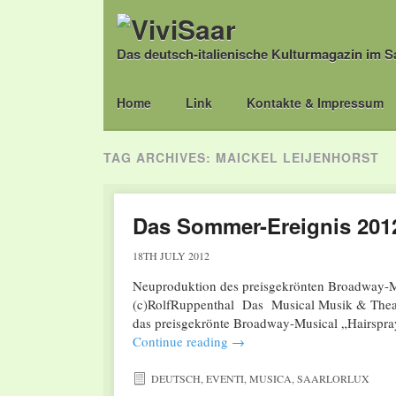
Das deutsch-italienische Kulturmagazin im S
Main menu
Skip
Home
Link
Kontakte & Impressum
to
content
TAG ARCHIVES:
MAICKEL LEIJENHORST
Das Sommer-Ereignis 2012
18TH JULY 2012
Neuproduktion des preisgekrönten Broadway-Mu
(c)RolfRuppenthal Das Musical Musik & Theate
das preisgekrönte Broadway-Musical „Hairspra
Continue reading
→
DEUTSCH
,
EVENTI
,
MUSICA
,
SAARLORLUX